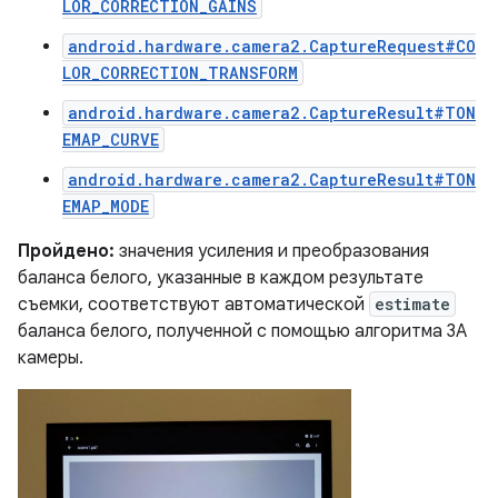
LOR_CORRECTION_GAINS
android.hardware.camera2.CaptureRequest#CO
LOR_CORRECTION_TRANSFORM
android.hardware.camera2.CaptureResult#TON
EMAP_CURVE
android.hardware.camera2.CaptureResult#TON
EMAP_MODE
Пройдено:
значения усиления и преобразования
баланса белого, указанные в каждом результате
съемки, соответствуют автоматической
estimate
баланса белого, полученной с помощью алгоритма 3A
камеры.