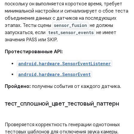
поскольку он выполняется короткое время, требует
минимальной настройки и сигнализирует о сбое теста
объединения данных с датчиков на последующих
этапах. Тесты сцены
sensor_fusion
не должны
запускаться, если
test_sensor_events
не имеет
значения PASS или SKIP.
Протестированные API:
android.hardware.SensorEventListener
android.hardware.SensorEvent
Пройдено:
получены события от каждого датчика.
тест
_
сплошной
_
цвет
_
тестовый
_
паттерн
Проверяется корректность генерации однотонных
тестовых шаблонов для отключения звука камеры.