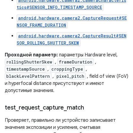
android.hardware.camera2.CameraCharacteris
tics#SENSOR_INFO_TIMESTAMP_SOURCE
android.hardware.camera2.CaptureRequest#SE
NSOR_FRAME_DURATION
android.hardware.camera2.CaptureResult#SEN
SOR_ROLLING_SHUTTER_SKEW
Проходной параметр:
параметры Hardware level,
rollingShutterSkew
,
frameDuration
,
timestampSource
,
croppingType
,
blackLevelPattern
,
pixel_pitch
, field of view (FoV)
и hyperfocal distance присутствуют и имеют
допустимые значения.
test
_
request
_
capture
_
match
Проверяет, правильно ли устройство записывает
значения экспозиции и усиления, считывая