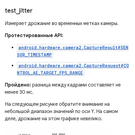
test
_
jitter
Измеряет дрожание во временных метках камеры.
Протестированные API:
android.hardware.camera2.CaptureResult#SEN
SOR_TIMESTAMP
android.hardware.camera2.CaptureRequest#CO
NTROL_AE_TARGET_FPS_RANGE
Пройдено:
разница между кадрами составляет не
менее 30 мс.
На следующем рисунке обратите внимание на
небольшой диапазон значений по оси Y. На самом
деле, дрожание на этом графике невелико.