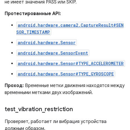
не имеет значения PASS или SKIP.
Протестированные API:
android.hardware.camera2.CaptureResult#SEN
SOR_TIMESTAMP
android.hardware.Sensor
android.hardware.SensorEvent
android.hardware.Sensor#TYPE_ACCELEROMETER
android.hardware.Sensor#TYPE_GYROSCOPE
Проход:
Временные метки движения находятся между
временными метками двух изображений.
test
_
vibration
_
restriction
Проверяет, работает ли вибрация устройства
должным образом.