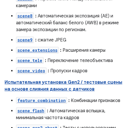
камерами
scene8
:
Автоматическая экспозиция (AE) и
автоматический баланс белого (AWB) в режиме
замера экспозиции по регионам.
scene9
:
сжатие JPEG
scene_extensions
:
Расширения камеры
scene_tele
:
Переключение телеобъектива
scene_video
:
Пропуски кадров
Испытательная установка Gen2 / тестовые сцены
на основе слияния данных с датчиков
feature_combination
:
Комбинации признаков
scene_flash
:
Автоматическая вспышка,
минимальная частота кадров
scene_gen2_chart