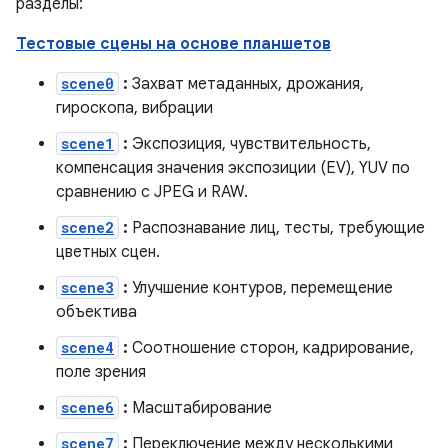
разделы:
Тестовые сцены на основе планшетов
scene0
:
Захват метаданных, дрожания,
гироскопа, вибрации
scene1
:
Экспозиция, чувствительность,
компенсация значения экспозиции (EV), YUV по
сравнению с JPEG и RAW.
scene2
:
Распознавание лиц, тесты, требующие
цветных сцен.
scene3
:
Улучшение контуров, перемещение
объектива
scene4
:
Соотношение сторон, кадрирование,
поле зрения
scene6
:
Масштабирование
scene7
:
Переключение между несколькими