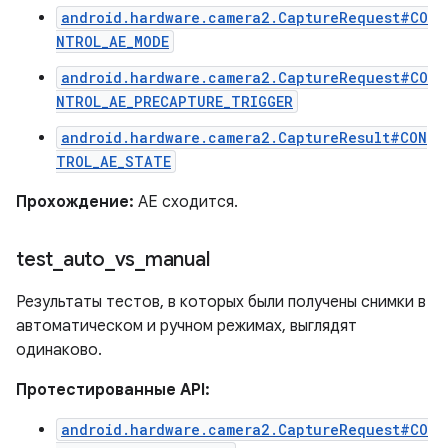
android.hardware.camera2.CaptureRequest#CO
NTROL_AE_MODE
android.hardware.camera2.CaptureRequest#CO
NTROL_AE_PRECAPTURE_TRIGGER
android.hardware.camera2.CaptureResult#CON
TROL_AE_STATE
Прохождение:
AE сходится.
test
_
auto
_
vs
_
manual
Результаты тестов, в которых были получены снимки в
автоматическом и ручном режимах, выглядят
одинаково.
Протестированные API:
android.hardware.camera2.CaptureRequest#CO