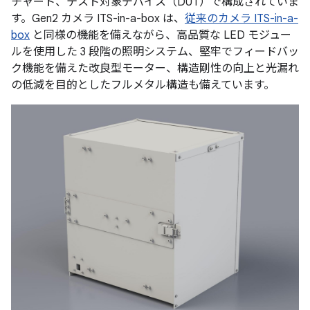
チャート、テスト対象デバイス（DUT）で構成されていま
す。Gen2 カメラ ITS-in-a-box は、
従来のカメラ ITS-in-a-
box
と同様の機能を備えながら、高品質な LED モジュー
ルを使用した 3 段階の照明システム、堅牢でフィードバッ
ク機能を備えた改良型モーター、構造剛性の向上と光漏れ
の低減を目的としたフルメタル構造も備えています。