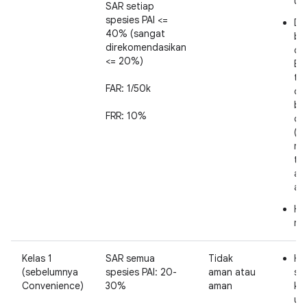
ut
SAR setiap
spesies PAI <=
Da
40% (sangat
be
direkomendasikan
de
<= 20%)
Bi
te
FAR: 1/50k
da
be
FRR: 10%
de
(m
mer
ter
au
apl
Ha
me
Kelas 1
SAR semua
Tidak
Hi
(sebelumnya
spesies PAI: 20-
aman atau
se
Convenience)
30%
aman
ke
ut