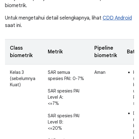
biometrik.
Untuk mengetahui detail selengkapnya, lihat
CDD Android
saat ini.
Class
Pipeline
Metrik
Bata
biometrik
biometrik
Kelas 3
SAR semua
Aman
Hi
(sebelumnya
spesies PAI: 0-7%
se
Kuat)
ke
SAR spesies PAI
ut
Level A:
PIN
<=7%
sa
Da
SAR spesies PAI
me
Level B:
ke 
<=20%
(mi
in