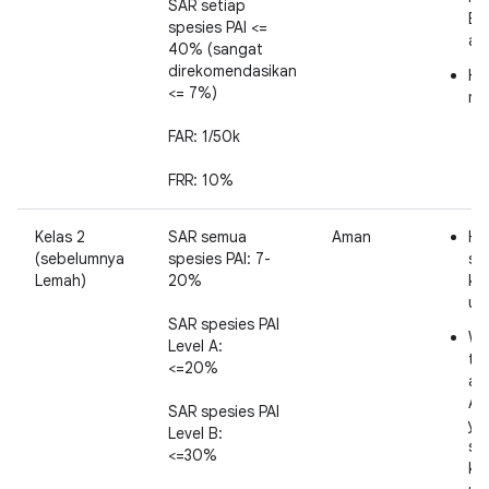
SAR setiap
Bi
spesies PAI <=
at
40% (sangat
direkomendasikan
Ha
<= 7%)
me
FAR: 1/50k
FRR: 10%
Kelas 2
SAR semua
Aman
Hi
(sebelumnya
spesies PAI: 7-
se
Lemah)
20%
ke
ut
SAR spesies PAI
Wa
Level A:
ti
<=20%
akt
AT
SAR spesies PAI
ya
Level B:
se
<=30%
ke