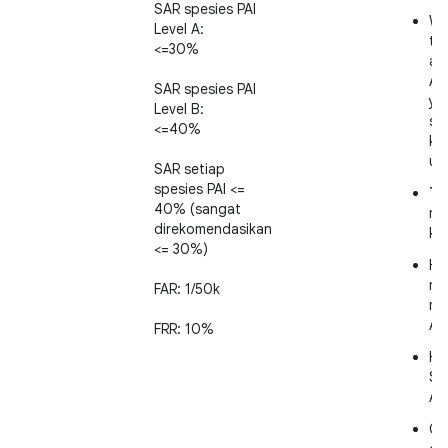
SAR spesies PAI
Wa
Level A:
ti
<=30%
akt
AT
SAR spesies PAI
ya
Level B:
se
<=40%
ke
ut
SAR setiap
spesies PAI <=
Ti
40% (sangat
me
direkomendasikan
ke 
<= 30%)
Ha
me
FAR: 1/50k
mul
An
FRR: 10%
Ha
SA
An
Cl