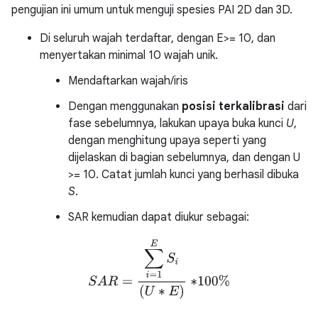
pengujian ini umum untuk menguji spesies PAI 2D dan 3D.
Di seluruh wajah terdaftar, dengan E>= 10, dan
menyertakan minimal 10 wajah unik.
Mendaftarkan wajah/iris
Dengan menggunakan
posisi terkalibrasi
dari
fase sebelumnya, lakukan upaya buka kunci
U
,
dengan menghitung upaya seperti yang
dijelaskan di bagian sebelumnya, dan dengan U
>= 10. Catat jumlah kunci yang berhasil dibuka
S
.
SAR kemudian dapat diukur sebagai:
S
A
R
=
∑
i
=
1
E
S
i
(
U
∗
E
)
∗
100
%