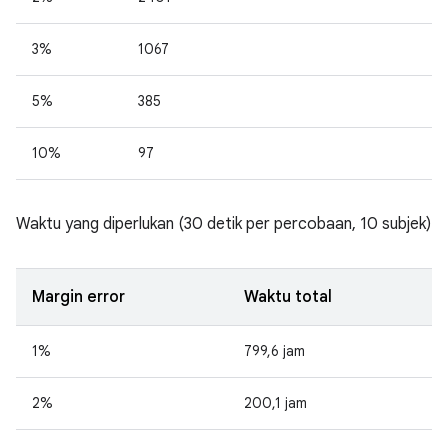
3%
1067
5%
385
10%
97
Waktu yang diperlukan (30 detik per percobaan, 10 subjek)
Margin error
Waktu total
1%
799,6 jam
2%
200,1 jam