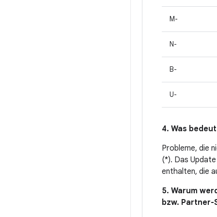
M-
N-
B-
U-
4. Was bedeut
Probleme, die n
(*). Das Update 
enthalten, die 
5. Warum werd
bzw. Partner-S