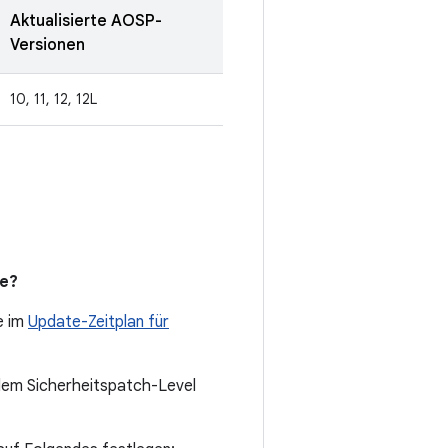
Aktualisierte AOSP-
Versionen
10, 11, 12, 12L
de?
e im
Update-Zeitplan für
dem Sicherheitspatch-Level