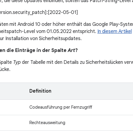
r, die diese Updates einbinden, sollten das Patch-String-Level
version.security_patch]:[2022-05-01]
äten mit Android 10 oder höher enthält das Google Play-Syst
heitspatch-Level vom 01.05.2022 entspricht.
In diesem Artikel
ur Installation von Sicherheitsupdates.
n die Einträge in der Spalte
Art
?
 Spalte
Typ
der Tabelle mit den Details zu Sicherheitslücken verw
ücke.
Definition
Codeausführung per Fernzugriff
Rechteausweitung