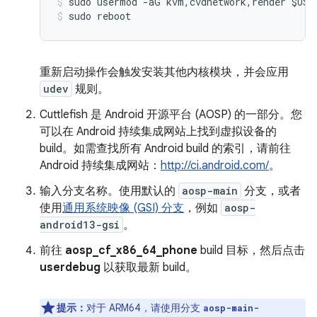
sudo
usermod
-
aG
kvm
,
cvdnetwork
,
render
$
USE
sudo
reboot
重新启动操作会触发安装其他内核模块，并会应用
udev
规则。
Cuttlefish 是 Android 开源平台 (AOSP) 的一部分。您
可以在 Android 持续集成网站上找到虚拟设备的
build。如需查找所有 Android build 的索引，请前往
Android 持续集成网站：
http://ci.android.com/
。
输入分支名称。使用默认的
aosp-main
分支，或者
使用
通用系统映像 (GSI) 分支
，例如
aosp-
android13-gsi
。
前往
aosp_cf_x86_64_phone
build 目标，然后点击
userdebug
以获取最新 build。
提示：
对于 ARM64，请使用分支
aosp-main-