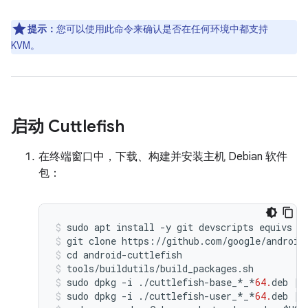
提示：
您可以使用此命令来确认是否在任何环境中都支持
KVM。
启动 Cuttlefish
在终端窗口中，下载、构建并安装主机 Debian 软件
包：
sudo
apt
install
-
y
git
devscripts
equivs
c
git
clone
https
:
//
github
.
com
/
google
/
android
cd
android
-
cuttlefish
tools
/
buildutils
/
build_packages
.
sh
sudo
dpkg
-
i
./
cuttlefish
-
base_
*
_
*
64.
deb
||
sudo
dpkg
-
i
./
cuttlefish
-
user_
*
_
*
64.
deb
||