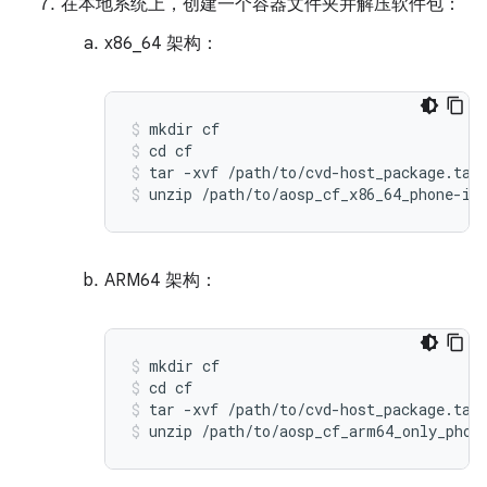
在本地系统上，创建一个容器文件夹并解压软件包：
x86_64 架构：
mkdir
cf
cd
cf
tar
-
xvf
/
path
/
to
/
cvd
-
host_package
.
tar
unzip
/
path
/
to
/
aosp_cf_x86_64_phone
-
im
ARM64 架构：
mkdir
cf
cd
cf
tar
-
xvf
/
path
/
to
/
cvd
-
host_package
.
tar
unzip
/
path
/
to
/
aosp_cf_arm64_only_phon