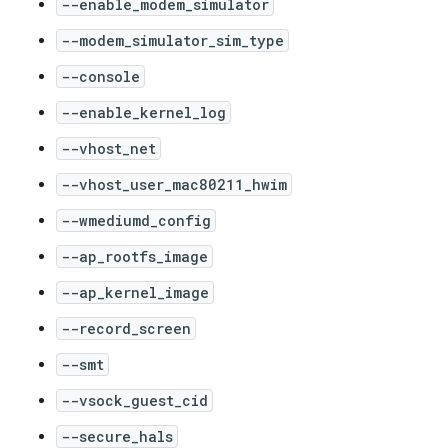
--enable_modem_simulator
--modem_simulator_sim_type
--console
--enable_kernel_log
--vhost_net
--vhost_user_mac80211_hwim
--wmediumd_config
--ap_rootfs_image
--ap_kernel_image
--record_screen
--smt
--vsock_guest_cid
--secure_hals