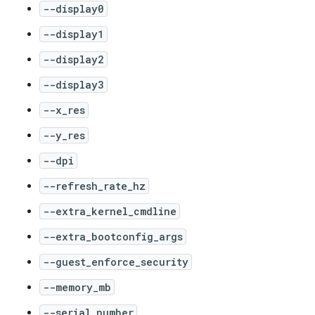
--display0
--display1
--display2
--display3
--x_res
--y_res
--dpi
--refresh_rate_hz
--extra_kernel_cmdline
--extra_bootconfig_args
--guest_enforce_security
--memory_mb
--serial_number