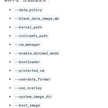
保持不变，以免数据丢失：
--data_policy
--blank_data_image_mb
--kernel_path
--initramfs_path
--vm_manager
--enable_minimal_mode
--bootloader
--protected_vm
--userdata_format
--use_overlay
--system_image_dir
--boot_image