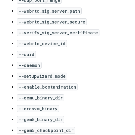
--udp_port_range
--webrtc_sig_server_path
--webrtc_sig_server_secure
--verify_sig_server_certificate
--webrtc_device_id
--uuid
--daemon
--setupwizard_mode
--enable_bootanimation
--qemu_binary_dir
--crosvm_binary
--gem5_binary_dir
--gem5_checkpoint_dir