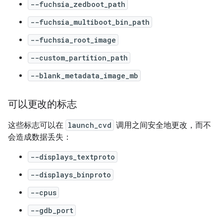
--fuchsia_zedboot_path
--fuchsia_multiboot_bin_path
--fuchsia_root_image
--custom_partition_path
--blank_metadata_image_mb
可以更改的标志
这些标志可以在
launch_cvd
调用之间安全地更改，而不
会造成数据丢失：
--displays_textproto
--displays_binproto
--cpus
--gdb_port