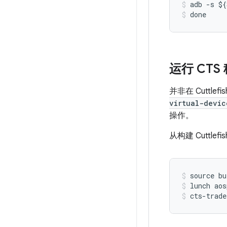
adb
-
s
$
{
done
运行 CTS
并非在 Cutt
virtual-devic
操作。
从构建 Cuttl
source bu
lunch aos
cts-trade