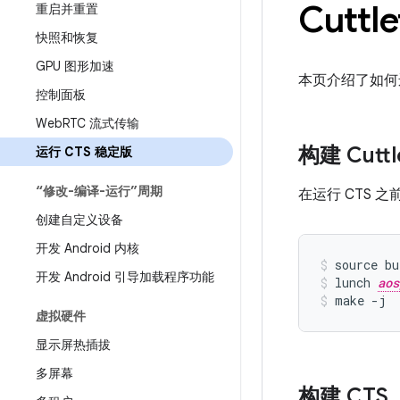
Cutt
重启并重置
快照和恢复
GPU 图形加速
本页介绍了如何
控制面板
Web
RTC 流式传输
构建 Cuttl
运行 CTS 稳定版
“修改-编译-运行”周期
在运行 CTS 之
创建自定义设备
开发 Android 内核
source bu
开发 Android 引导加载程序功能
lunch 
aos
make -j
虚拟硬件
显示屏热插拔
多屏幕
构建 CTS