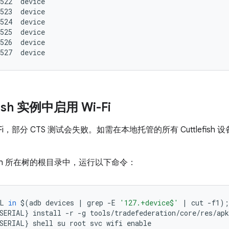
522  device

523  device

524  device

525  device

526  device

fish 实例中启用 Wi-Fi
Fi，部分 CTS 测试会失败。如需在本地托管的所有 Cuttlefish 
efish 所在树的根目录中，运行以下命令：
L
in
$
(
adb
devices
|
grep
-
E
'127.+device$'
|
cut
-
f1
);
SERIAL
}
install
-
r
-
g
tools
/
tradefederation
/
core
/
res
/
apk
SERIAL
}
shell
su
root
svc
wifi
enable