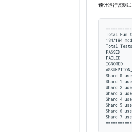
预计运行该测试需
===========
Total Run t
184/184 mod
Total Tests
PASSED     
FAILED     
IGNORED    
ASSUMPTION_
Shard 0 use
Shard 1 use
Shard 2 use
Shard 3 use
Shard 4 use
Shard 5 use
Shard 6 use
Shard 7 use