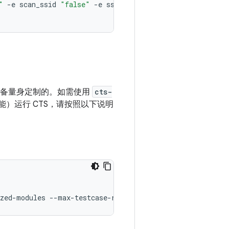
"
-
e
scan_ssid
"false"
-
e
ssid
"VirtWifi"
-
w
com
.
androi
实体设备量身定制的。如需使用
cts-
）运行 CTS，请按照以下说明
ized-modules --max-testcase-run-count 2 --retry-strategy