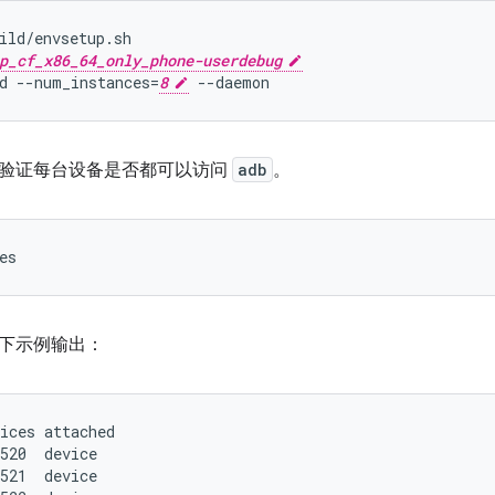
ild/envsetup.sh
p_cf_x86_64_only_phone-userdebug
d --num_instances=
8
 --daemon
验证每台设备是否都可以访问
adb
。
es
下示例输出：
ices attached

520  device

521  device
