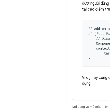
dưới người dùng
tại các điểm tr
// Add on a
if (!UserMa
    // Disa
    Compone
    context
        tar
Ví dụ này cũng 
dụng.
Nội dung và mã mẫu trên 