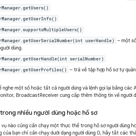
rManager.getUsers()
rManager.getUserInfo()
rManager.supportsMultipleUsers()
rManager.getUserSerialNumber(int userHandle)
– một số
người dùng.
rManager.getUserHandle(int serialNumber)
rManager.getUserProfiles()
– trả về tập hợp hồ sơ tự quản 
 nghe một số hoặc tất cả người dùng và lệnh gọi lại bằng các 
itor, BroadcastReceiver cung cấp thêm thông tin về người dùn
 trong nhiều người dùng hoặc hồ sơ
 vụ nào cũng cần chạy một thực thể trong hồ sơ người dùng h
g của bạn chỉ cần chạy dưới dạng người dùng 0, hãy tắt các th