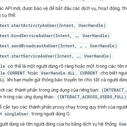
ác API mới, được bảo vệ để bắt đầu các dịch vụ, hoạt động, th
 cụ thể:
text.startActivityAsUser(Intent, UserHandle)
text.bindServiceAsUser(Intent, …, UserHandle)
text.sendBroadcastAsUser(Intent, … , UserHandle)
text.startServiceAsUser(Intent, …, UserHandle)
dle
có thể là một người dùng rõ ràng hoặc một trong các tên n
dle.CURRENT
hoặc
UserHandle.ALL
.
CURRENT
cho biết ngườ
ALL
khi bạn muốn gửi thông báo truyền tin cho tất cả người dùn
với các thành phần trong ứng dụng của riêng bạn:
(INTERACT_
n trong các ứng dụng khác:
(INTERACT_ACROSS_USERS_FULL)
ể cần tạo các thành phần proxy chạy trong quy trình của người
ần
singleUser
trong người dùng 0.
người dùng và tên người dùng của họ bằng dịch vụ hệ thống
Use