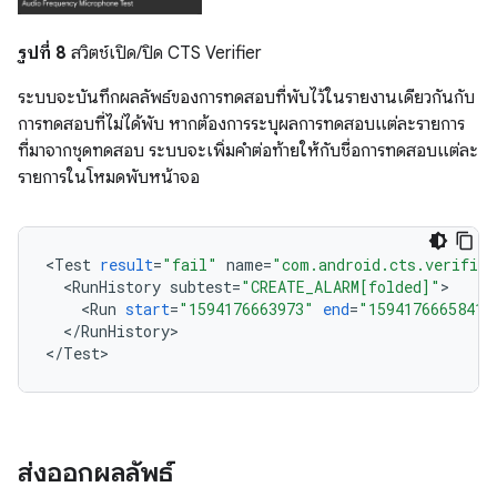
รูปที่ 8
สวิตช์เปิด/ปิด CTS Verifier
ระบบจะบันทึกผลลัพธ์ของการทดสอบที่พับไว้ในรายงานเดียวกันกับ
การทดสอบที่ไม่ได้พับ หากต้องการระบุผลการทดสอบแต่ละรายการ
ที่มาจากชุดทดสอบ ระบบจะเพิ่มคำต่อท้ายให้กับชื่อการทดสอบแต่ละ
รายการในโหมดพับหน้าจอ
<
Test
result
=
"fail"
name
=
"com.android.cts.verifier
<
RunHistory
subtest
=
"CREATE_ALARM[folded]"
<
Run
start
=
"1594176663973"
end
=
"1594176665841"
<
/
RunHistory
>

<
/
Test
ส่งออกผลลัพธ์