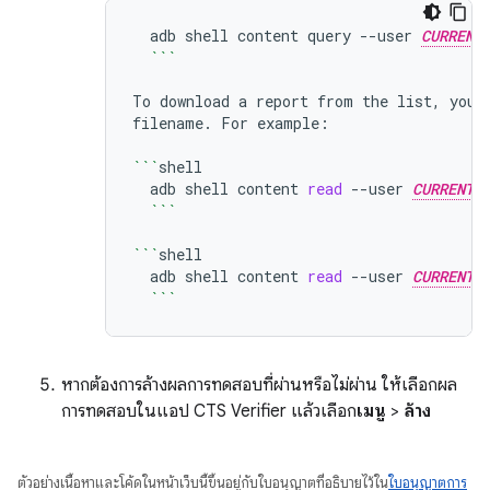
adb
shell
content
query
--user
CURRENT
```
To
download
a
report
from
the
list,
you
filename.
For
example:

```
adb
shell
content
read
--user
CURRENT_
```
```
adb
shell
content
read
--user
CURRENT_
```
หากต้องการล้างผลการทดสอบที่ผ่านหรือไม่ผ่าน ให้เลือกผล
การทดสอบในแอป CTS Verifier แล้วเลือก
เมนู
>
ล้าง
ตัวอย่างเนื้อหาและโค้ดในหน้าเว็บนี้ขึ้นอยู่กับใบอนุญาตที่อธิบายไว้ใน
ใบอนุญาตการ