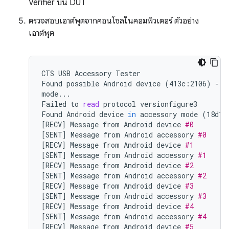
Verifier บน DUT
ตรวจสอบเอาต์พุตจากคอนโซลในคอมพิวเตอร์ ตัวอย่าง
เอาต์พุต
CTS
USB
Accessory
Tester

Found
possible
Android
device
(
413c:2106
)
-
a
mode...

Failed
to
read
protocol
versionfigure3

Found
Android
device
in
accessory
mode
(
18d1:
[
RECV
]
Message
from
Android
device
#0
[
SENT
]
Message
from
Android
accessory
#0
[
RECV
]
Message
from
Android
device
#1
[
SENT
]
Message
from
Android
accessory
#1
[
RECV
]
Message
from
Android
device
#2
[
SENT
]
Message
from
Android
accessory
#2
[
RECV
]
Message
from
Android
device
#3
[
SENT
]
Message
from
Android
accessory
#3
[
RECV
]
Message
from
Android
device
#4
[
SENT
]
Message
from
Android
accessory
#4
[
RECV
]
Message
from
Android
device
#5