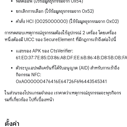
ฟิลด์ออฟ (ใช้ข้อมูลธุรกรรมจาก 0x54)
ยกเลิกการเลือก (ใช้ข้อมูลธุรกรรมจาก 0x52)
คำสั่ง HCI (0025000000) (ใช้ข้อมูลธุรกรรมจาก 0x02)
การทดสอบเหตุการณ์ธุรกรรมต้องใช้อุปกรณ์ 2 เครื่อง โดยเครื่อง
หนึ่งต้องมี UICC ของ SecureElement ที่มีกฎการเข้าถึงต่อไปนี้
แฮชของ APK ของ CtsVerifier:
61:ED:37:7E:85:D3:86:A8:DF:EE:6B:86:4B:D8:5B:0B:FA
ตัวระบุแอปพลิเคชันที่ได้รับอนุญาต (AID) สำหรับการเข้าถึง
กิจกรรม NFC:
0xA000000476416E64726F696443545341
ในส่วนของโปรแกรมจำลอง เราคาดว่าเหตุการณ์ธุรกรรมจะพุชกิจกร
รมที่เกี่ยวข้อง ไปที่เบื้องหน้า
ตั้งค่า