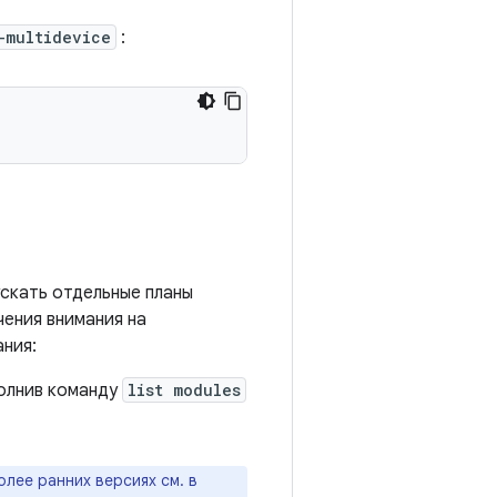
-multidevice
:
ускать отдельные планы
ения внимания на
ния:
полнив команду
list modules
олее ранних версиях см. в