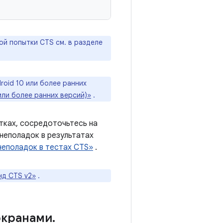
й попытки CTS см. в разделе
roid 10 или более ранних
или более ранних версий)»
.
ытках, сосредоточьтесь на
неполадок в результатах
неполадок в тестах CTS»
.
нд CTS v2»
.
экранами
.