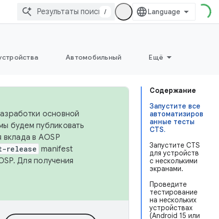
/
устройства
Автомобильный
Ещё
Содержание
Запустите все
 разработки основной
автоматизиров
анные тесты
 мы будем публиковать
CTS.
я вклада в AOSP
Запустите CTS
t-release
manifest
для устройств
OSP. Для получения
с несколькими
экранами.
Проведите
тестирование
на нескольких
устройствах
(Android 15 или