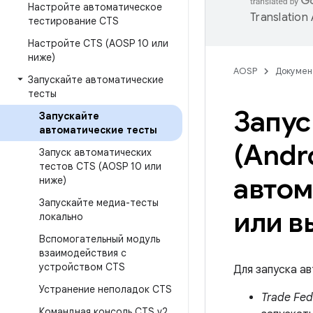
Настройте автоматическое
Translation
тестирование CTS
Настройте CTS (AOSP 10 или
ниже)
AOSP
Докумен
Запускайте автоматические
тесты
Запус
Запускайте
автоматические тесты
(Andr
Запуск автоматических
тестов CTS (AOSP 10 или
автом
ниже)
Запускайте медиа-тесты
или в
локально
Вспомогательный модуль
взаимодействия с
устройством CTS
Для запуска а
Устранение неполадок CTS
Trade Fed
Командная консоль CTS v2