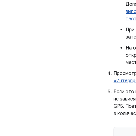
Доп
выпо
тест
При
зате
На о
отк
мест
Просмотр
«Интерпр
Если это 
не завися
GPS. Повт
а количес