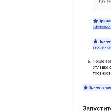
run re
Приме
«Использо
Приме
версиях с
После тог
отладке 
тестиров
Примечание
Запустит