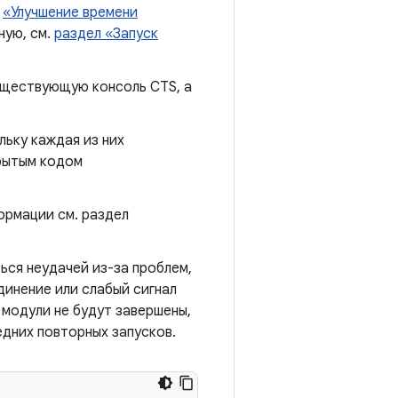
е
«Улучшение времени
ную, см.
раздел «Запуск
ществующую консоль CTS, а
льку каждая из них
рытым кодом
ормации см. раздел
ься неудачей из-за проблем,
динение или слабый сигнал
 модули не будут завершены,
едних повторных запусков.