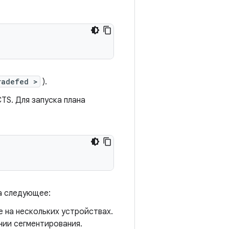
radefed >
).
S. Для запуска плана
а следующее:
е на нескольких устройствах.
нии сегментирования.