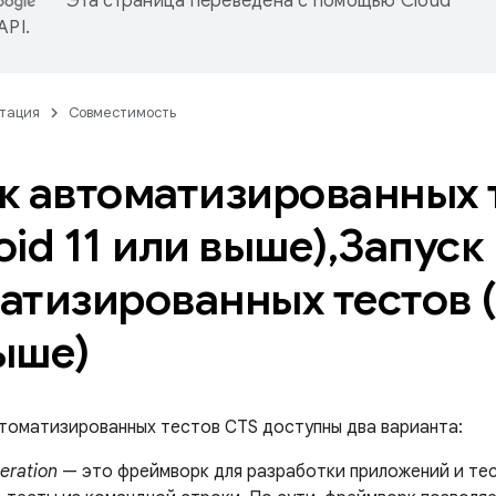
Эта страница переведена с помощью
Cloud
 API
.
тация
Совместимость
к автоматизированных 
oid 11 или выше)
,
Запуск
атизированных тестов (
ыше)
втоматизированных тестов CTS доступны два варианта:
eration
— это фреймворк для разработки приложений и те