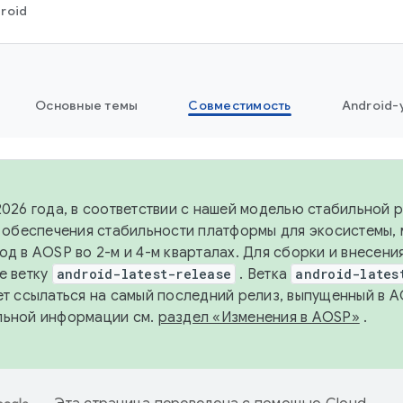
roid
Основные темы
Совместимость
Android-
2026 года, в соответствии с нашей моделью стабильной
я обеспечения стабильности платформы для экосистемы,
од в AOSP во 2-м и 4-м кварталах. Для сборки и внесени
е ветку
android-latest-release
. Ветка
android-lates
ет ссылаться на самый последний релиз, выпущенный в A
льной информации см.
раздел «Изменения в AOSP»
.