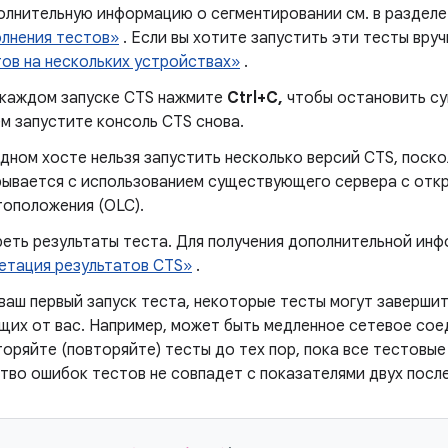
олнительную информацию о сегментировании см. в раздел
лнения тестов»
. Если вы хотите запустить эти тесты вруч
ов на нескольких устройствах»
.
 каждом запуске CTS нажмите
Ctrl+C,
чтобы остановить су
м запустите консоль CTS снова.
дном хосте нельзя запустить несколько версий CTS, поско
рывается с использованием существующего сервера с отк
оположения (OLC).
еть результаты теста. Для получения дополнительной инф
етация результатов CTS»
.
ваш первый запуск теста, некоторые тесты могут завершит
щих от вас. Например, может быть медленное сетевое сое
оряйте (повторяйте) тесты до тех пор, пока все тестовые
тво ошибок тестов не совпадет с показателями двух посл