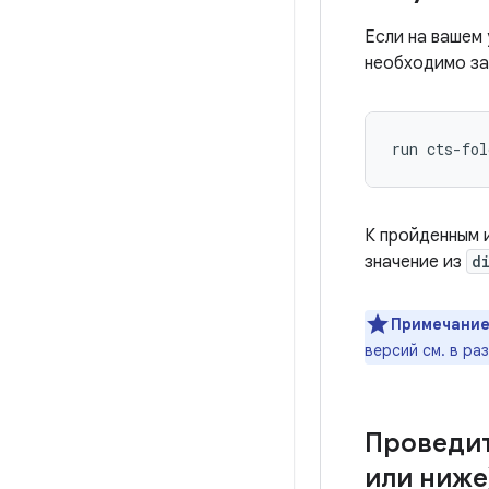
Если на вашем 
необходимо за
К пройденным 
значение из
d
Примечание
версий см. в ра
Проведит
или ниже