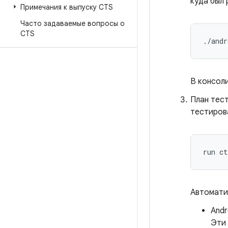
куда был 
Примечания к выпуску CTS
Часто задаваемые вопросы о
CTS
./
andr
В консол
План тес
тестиров
Автомати
Andr
Эти 