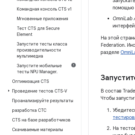
запускать
помощью
Командная консоль CTS v1
OmniLab A
Мгновенные приложения
интерфей
Тест CTS для Secure
Element
На этой стран
Запустите тесты класса
Federation. Ин
производительности
разделе
OmniLa
мультимедиа
Запустите мобильные
тесты NPU Manager
.
Запустит
Оптимизация CTS
В состав Trade
Проведение тестов CTS-V
Чтобы запусти
Проанализируйте результаты
Убедитесь
разработка СТС
тестиров
CTS на базе разработчиков
На тесто
Скачиваемые материалы