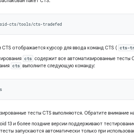
распакован пакет CTS:
oid
-
cts
/
tools
/
cts
-
tradefed
и CTS отображается курсор для ввода команд CTS (
cts-t
тирования
cts
содержит все автоматизированные тесты CT
ания
cts
выполните следующую команду:
зированные тесты CTS выполняются. Обратите внимание н
oid 13 и более поздние версии поддерживают тестировани
тесты запускаются автоматически только при использова