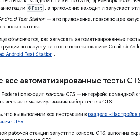
 тесты из командной строки. По сути, фреймворк позволя
 аннотации
@Test
, а приложение находит и запускает эти
ndroid Test Station
— это приложение, позволяющее запус
се пользователя.
ице объясняется, как запускать автоматизированные тест
струкции по запуску тестов с использованием OmniLab Andro
b Android Test Station
.
е все автоматизированные тесты CT
 Federation входит
консоль CTS
— интерфейс командной ст
ть весь автоматизированный набор тестов CTS:
, что вы выполнили все инструкции в
разделе «Настройка 
ания CTS»
.
вой рабочей станции запустите консоль CTS, выполнив ск