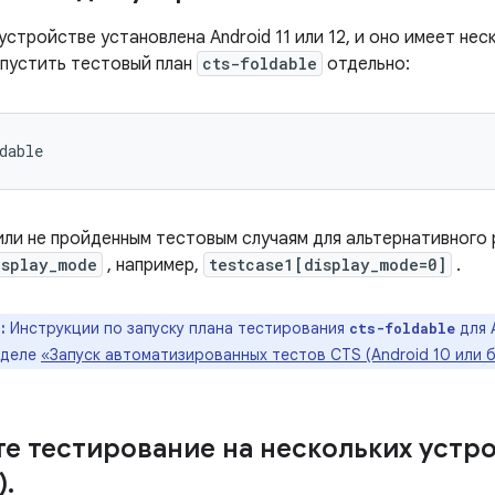
устройстве установлена ​​Android 11 или 12, и оно имеет нес
пустить тестовый план
cts-foldable
отдельно:
или не пройденным тестовым случаям для альтернативного
isplay_mode
, например,
testcase1[display_mode=0]
.
:
Инструкции по запуску плана тестирования
для 
cts-foldable
зделе
«Запуск автоматизированных тестов CTS (Android 10 или 
е тестирование на нескольких устрой
)
.