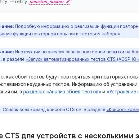
try --retry 
session_number
чание:
Подробную информацию о реализации функции повторно
вание функции повторной попытки в тестовом наборе»
.
чание:
Инструкции по запуску сеанса повторной попытки на And
м. в разделе
«Запуск автоматизированных тестов CTS (AOSP 10 
о, как сбои тестов будут повторяться при повторных поп
оставшихся неудачных тестов. Информацию об устранении 
ания см. в
разделах «Анализ сбоев тестов»
и
«Устранение 
:
Список всех команд консоли CTS см. в разделе
«Консоль кома
е CTS для устройств с несколькими 