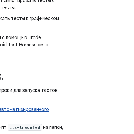
ет аннотировать тесты с
 тесты.
кать тесты в графическом
ы с помощью Trade
id Test Harness см. в
S
.
роки для запуска тестов.
автоматизированного
рипт
cts-tradefed
из папки,