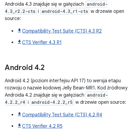
Androida 4.3 znajduje się w gałęziach
android-
4.3_r2.2-cts
i
android-4.3_r1-cts
w drzewie open
source:
Compatibility Test Suite (CTS) 4.3 R2
CTS Verifier 4.3 R1
Android
4
.
2
Android 4.2 (poziom interfejsu API 17) to wersja etapu
rozwoju o nazwie kodowej Jelly Bean-MR1. Kod źródłowy
Androida 4.2 znajduje się w gałęziach
android-
4.2.2_r4
i
android-4.2.2_r5
w drzewie open source:
Compatibility Test Suite (CTS) 4.2 R4
CTS Verifier 4.2 R5