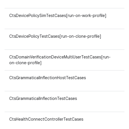
v8
CtsDevicePolicySimTestCases[run-on-work-profile]
ar
v8
CtsDevicePolicyTestCases[run-on-clone-profile]
ar
v8
CtsDomainVerificationDeviceMultiUserTestCases[run-
ar
on-clone-profile]
v8
CtsGrammaticalInflectionHostTestCases
ar
v8
CtsGrammaticalInflectionTestCases
ar
v8
CtsHealthConnectControllerTestCases
ar
v8