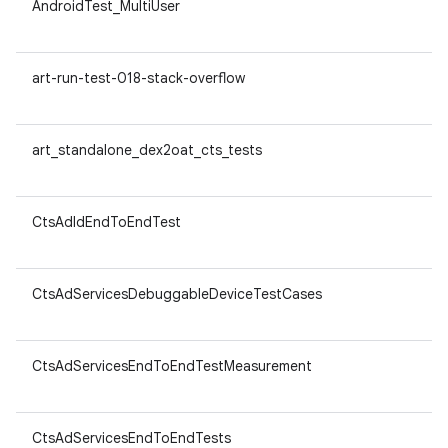
AndroidTest_MultiUser
ar
v8
art-run-test-018-stack-overflow
ar
v8
art_standalone_dex2oat_cts_tests
ar
v8
CtsAdIdEndToEndTest
ar
v8
CtsAdServicesDebuggableDeviceTestCases
ar
v8
CtsAdServicesEndToEndTestMeasurement
ar
v8
CtsAdServicesEndToEndTests
ar