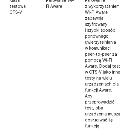
Klasa
Parowanie Wi-
Parowanie
D
testowa
Fi Aware
z wykorzystaniem
CTS-V
Wi-Fi Aware
zapewnia
szyfrowany
i szybki sposób
ponownego
uwierzytelniania
w komunikacji
peer-to-peer za
pomocą Wi-Fi
Aware. Dodaj test
w CTS-V jako inne
testy na wielu
urządzeniach dla
funkcji Aware.
Aby
przeprowadzić
test, oba
urządzenia muszą
obsługiwać tę
funkcję.