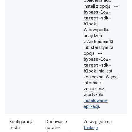
polecenia adb
--
install z opcją
bypass-low-
target-sdk-
block
.
W przypadku
urządzeń
z Androidem 13
lub starszym ta
--
opcja
bypass-low-
target-sdk-
block
nie jest
konieczna. Więcej
informacji
znajdziesz
w artykule
Instalowanie
aplikacji
.
Konfiguracja
Dodawanie
Ze względu na
D
testu
notatek
funkcję