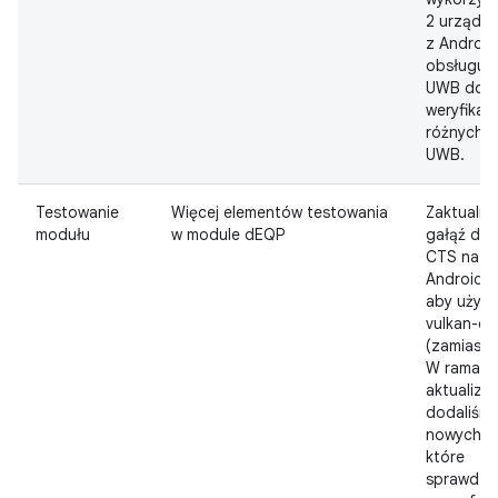
2 urządze
z Androi
obsługuj
UWB do
weryfikacj
różnych f
UWB.
Testowanie
Więcej elementów testowania
Zaktuali
modułu
w module dEQP
gałąź dEQ
CTS na
Androida 
aby używ
vulkan-cts
(zamiast 1
W ramach 
aktualizac
dodaliśmy
nowych t
które
sprawdza