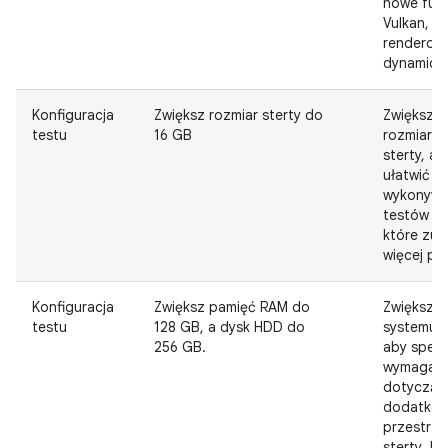
nowe fun
Vulkan, ta
renderow
dynamicz
Konfiguracja
Zwiększ rozmiar sterty do
Zwiększo
testu
16 GB
rozmiar p
sterty, ab
ułatwić
wykonywa
testów C
które zuż
więcej pa
Konfiguracja
Zwiększ pamięć RAM do
Zwiększ 
testu
128 GB, a dysk HDD do
systemu h
256 GB.
aby spełn
wymagani
dotycząc
dodatkow
przestrze
sterty Jav