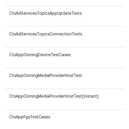
CtsAdServicesTopicsAppUpdateTests
ar
v8
CtsAdServicesTopicsConnectionTests
ar
v8
CtsAppCloningDeviceTestCases
ar
v8
CtsAppCloningMediaProviderHostTest
ar
v8
CtsAppCloningMediaProviderHostTest[instant]
ar
v8
CtsAppFgsTestCases
ar
v8