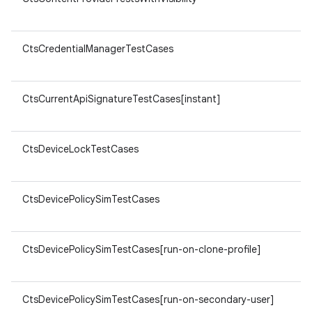
v8
CtsCredentialManagerTestCases
ar
v8
CtsCurrentApiSignatureTestCases[instant]
ar
v8
CtsDeviceLockTestCases
ar
v8
CtsDevicePolicySimTestCases
ar
v8
CtsDevicePolicySimTestCases[run-on-clone-profile]
ar
v8
CtsDevicePolicySimTestCases[run-on-secondary-user]
ar