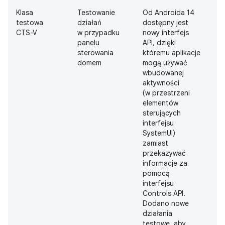
Klasa
Testowanie
Od Androida 14
D
testowa
działań
dostępny jest
CTS-V
w przypadku
nowy interfejs
panelu
API, dzięki
sterowania
któremu aplikacje
domem
mogą używać
wbudowanej
aktywności
(w przestrzeni
elementów
sterujących
interfejsu
SystemUI)
zamiast
przekazywać
informacje za
pomocą
interfejsu
Controls API.
Dodano nowe
działania
testowe, aby