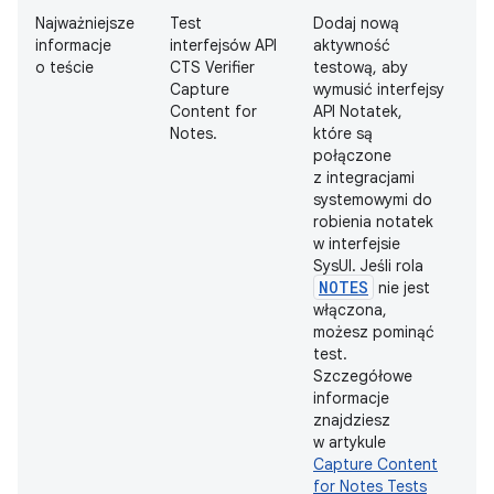
Najważniejsze
Test
Dodaj nową
D
informacje
interfejsów API
aktywność
o teście
CTS Verifier
testową, aby
Capture
wymusić interfejsy
Content for
API Notatek,
Notes.
które są
połączone
z integracjami
systemowymi do
robienia notatek
w interfejsie
SysUI. Jeśli rola
NOTES
nie jest
włączona,
możesz pominąć
test.
Szczegółowe
informacje
znajdziesz
w artykule
Capture Content
for Notes Tests