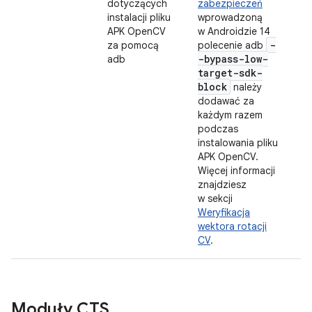
dotyczących
zabezpieczeń
instalacji pliku
wprowadzoną
APK OpenCV
w Androidzie 14
-
za pomocą
polecenie adb
-bypass-low-
adb
target-sdk-
block
należy
dodawać za
każdym razem
podczas
instalowania pliku
APK OpenCV.
Więcej informacji
znajdziesz
w sekcji
Weryfikacja
wektora rotacji
CV
.
Moduły CTS