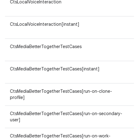
CtsLocalVoiceInteraction
ar
v8
CtsLocalVoiceInteraction[instant]
ar
v8
CtsMediaBetterTogetherTestCases
ar
v8
CtsMediaBetterTogetherTestCases[instant]
ar
v8
CtsMediaBetterTogetherTestCases[run-on-clone-
ar
profile]
v8
CtsMediaBetterTogetherTestCases[run-on-secondary-
ar
user]
v8
CtsMediaBetterTogetherTestCases[run-on-work-
ar