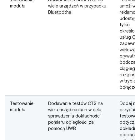
modułu
wiele urządzeń w przypadku
umożliwia
Bluetootha
reklamom
udostępn
tylko
określony
usług GAT
zapewnia
większą
prywatno
podczas
ciągłego
rozgłasza
w trybie
połączeni
Testowanie
Dodawanie testów CTS na
Dodaj no
modułu
wielu urządzeniach w celu
przypadki
sprawdzenia dokładności
testowe
pomiaru odległości za
dotycząc
pomocą UWB
dokładno
pomiaru