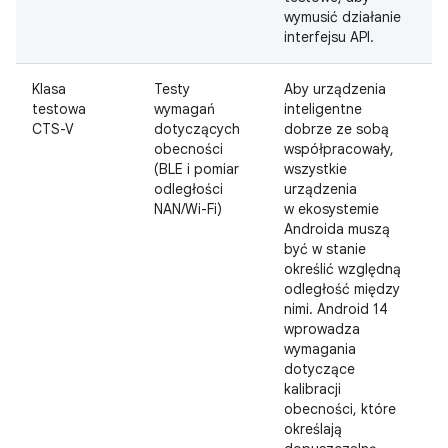
wymusić działanie
interfejsu API.
Klasa
Testy
Aby urządzenia
D
testowa
wymagań
inteligentne
CTS-V
dotyczących
dobrze ze sobą
obecności
współpracowały,
(BLE i pomiar
wszystkie
odległości
urządzenia
NAN/Wi-Fi)
w ekosystemie
Androida muszą
być w stanie
określić względną
odległość między
nimi. Android 14
wprowadza
wymagania
dotyczące
kalibracji
obecności, które
określają