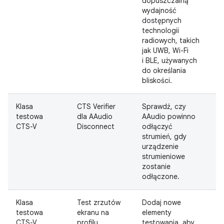
dopuszczalną
wydajność
dostępnych
technologii
radiowych, takich
jak UWB, Wi-Fi
i BLE, używanych
do określania
bliskości.
Klasa
CTS Verifier
Sprawdź, czy
D
testowa
dla AAudio
AAudio powinno
CTS-V
Disconnect
odłączyć
strumień, gdy
urządzenie
strumieniowe
zostanie
odłączone.
Klasa
Test zrzutów
Dodaj nowe
D
testowa
ekranu na
elementy
CTS-V
profilu
testowania, aby