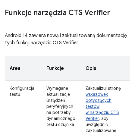
Funkcje narzędzia CTS Verifier
Android 14 zawiera nową i zaktualizowaną dokumentację
tych funkcji narzędzia CTS Verifier:
D
Area
Funkcje
Opis
z
Konfiguracja
Wymagane
Zaktualizuj stronę
Z
testu
aktualizacje
wskazówek
urządzeń
dotyczących
peryferyjnych
testów
na potrzeby
w narzędziu CTS
dynamicznego
Verifier
, aby
testu czujnika
uwzględnić
zaktualizowane