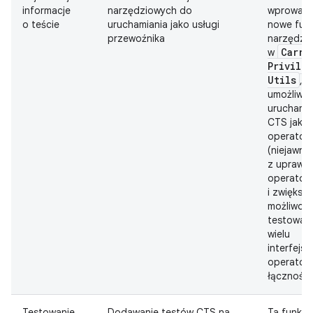
informacje
narzędziowych do
wprowad
o teście
uruchamiania jako usługi
nowe fun
przewoźnika
narzędzi
Carri
w
Privile
Utils
, k
umożliwia
uruchamia
CTS jako 
operator
(niejawnie
z uprawni
operatora
i zwiększa
możliwoś
testowan
wielu
interfejsó
operatora 
łączności
Testowanie
Dodawanie testów CTS na
Ta funkcj