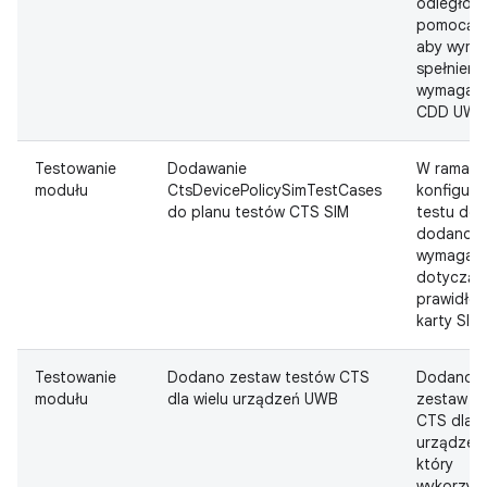
odległośc
pomocą 
aby wymu
spełnieni
wymagani
CDD UWB
Testowanie
Dodawanie
W ramach
modułu
CtsDevicePolicySimTestCases
konfigurac
do planu testów CTS SIM
testu do 
dodano
wymagani
dotycząc
prawidłow
karty SIM.
Testowanie
Dodano zestaw testów CTS
Dodano 
modułu
dla wielu urządzeń UWB
zestaw t
CTS dla w
urządzeń
który
wykorzyst