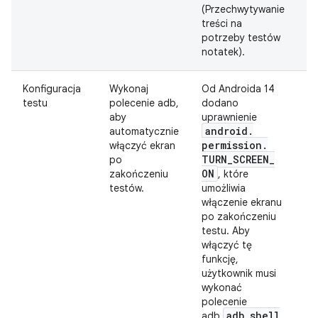
(Przechwytywanie
treści na
potrzeby testów
notatek).
Konfiguracja
Wykonaj
Od Androida 14
Z
testu
polecenie adb,
dodano
aby
uprawnienie
android
.
automatycznie
permission
.
włączyć ekran
TURN
_
SCREEN
_
po
ON
zakończeniu
, które
testów.
umożliwia
włączenie ekranu
po zakończeniu
testu. Aby
włączyć tę
funkcję,
użytkownik musi
wykonać
polecenie
adb shell
adb