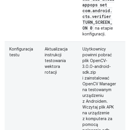
appops set
com
.
android
.
cts
.
verifier
TURN
_
SCREEN
_
ON 0
na etapie
konfiguracji.
Konfiguracja
Aktualizacja
Użytkownicy
Z
testu
instrukcji
powinni pobrać
testowania
plik OpenCV-
wektora
3.0.0-android-
rotacji
sdk.zip
i zainstalować
OpenCV Manager
na testowanym
urządzeniu
z Androidem.
Wczytaj plik APK
na urządzenie
z komputera za
pomocą