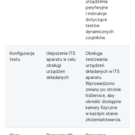
urządzenia
peryferyjne
i instrukcje
dotyczące
testów
dynamicznych
czujników.
Konfiguracja
Ulepszenie ITS
Obsługa
Z
testu
aparatu w celu
testowania
obsługi
urządzeń
urządzeń
składanych w ITS
składanych
aparatu.
Wprowadzono
zmiany po stronie
ItsService, aby
określić dostępne
kamery fizyczne
w każdym stanie
złożenia/otwarcia.