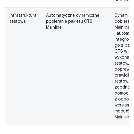
Infrastruktura
Automatyczne dynamiczne
Dynamicz
testowa
pobieranie pakietu CTS
pobieran
Mainline
Mainline
i automa
integrowa
go z pak
CTS w ce
wykonani
testów, a
poprawić
prawidło
testowan
zgodnośc
pomocą 
z odpowi
wersjami
modułów
Mainline.