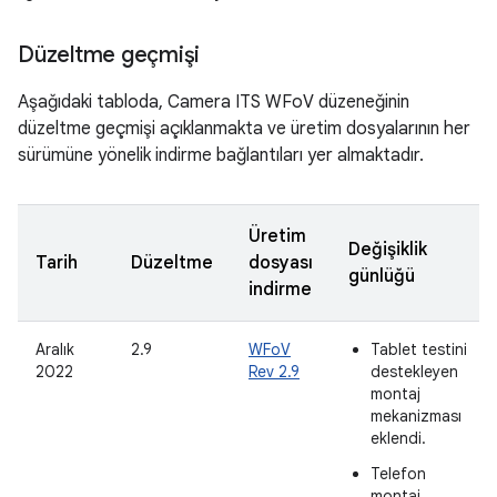
Düzeltme geçmişi
Aşağıdaki tabloda, Camera ITS WFoV düzeneğinin
düzeltme geçmişi açıklanmakta ve üretim dosyalarının her
sürümüne yönelik indirme bağlantıları yer almaktadır.
Üretim
Değişiklik
Tarih
Düzeltme
dosyası
günlüğü
indirme
Aralık
2.9
WFoV
Tablet testini
2022
Rev 2.9
destekleyen
montaj
mekanizması
eklendi.
Telefon
montaj