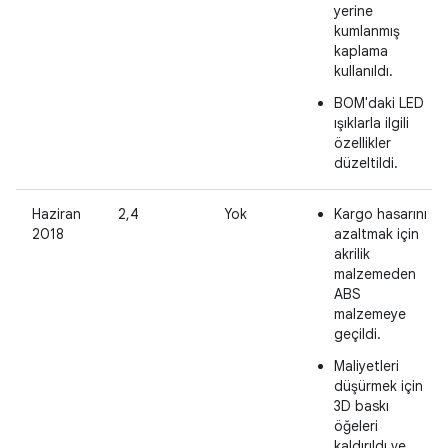
yerine
kumlanmış
kaplama
kullanıldı.
BOM'daki LED
ışıklarla ilgili
özellikler
düzeltildi.
Haziran
2,4
Yok
Kargo hasarını
2018
azaltmak için
akrilik
malzemeden
ABS
malzemeye
geçildi.
Maliyetleri
düşürmek için
3D baskı
öğeleri
kaldırıldı ve