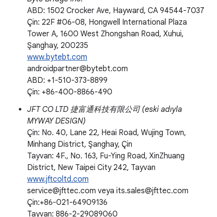
ABD: 1502 Crocker Ave, Hayward, CA 94544-7037
Çin: 22F #06-08, Hongwell International Plaza
Tower A, 1600 West Zhongshan Road, Xuhui,
Şanghay, 200235
www.bytebt.com
androidpartner@bytebt.com
ABD: +1-510-373-8899
Çin: +86-400-8866-490
JFT CO LTD 捷富通科技有限公司 (eski adıyla
MYWAY DESIGN)
Çin: No. 40, Lane 22, Heai Road, Wujing Town,
Minhang District, Şanghay, Çin
Tayvan: 4F., No. 163, Fu-Ying Road, XinZhuang
District, New Taipei City 242, Tayvan
www.jftcoltd.com
service@jfttec.com veya its.sales@jfttec.com
Çin:+86-021-64909136
Tayvan: 886-2-29089060