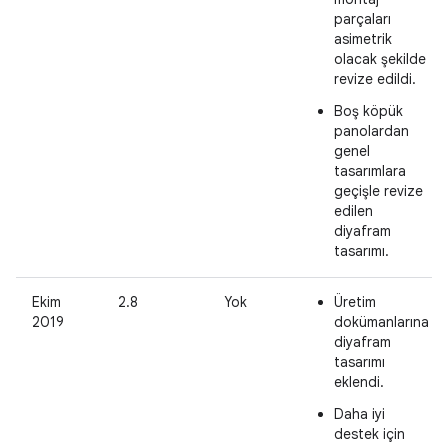
parçaları
asimetrik
olacak şekilde
revize edildi.
Boş köpük
panolardan
genel
tasarımlara
geçişle revize
edilen
diyafram
tasarımı.
Ekim
2.8
Yok
Üretim
2019
dokümanlarına
diyafram
tasarımı
eklendi.
Daha iyi
destek için