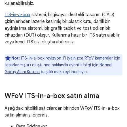
kullanabilirsiniz.
ITS-in-a-box
sistemi, bilgisayar destekli tasarım (CAD)
çizimlerinden lazerle kesilmiş bir plastik kutu, dahili bir
aydınlatma sistemi, bir grafik tablet ve test edilen bir
cihazdan (DUT) oluşur. Kullanıma hazır bir ITS satın alabilir
veya kendi ITS'nizi oluşturabilirsiniz.
Not:
ITS-in-a-box revizyon 1'i (yalnızca RFoV kameralar için
tasarlanmıştır) oluşturma hakkında ayrıntılı bilgi için
Normal
Görüş Alanı Kutusu
başlıklı makaleyi inceleyin.
WFo
V ITS-in-a-box satın alma
Aşağıdaki nitelikli satıcılardan birinden WFoV ITS-in-a-box
satın almanızı öneririz.
Byte Bridge Inc.