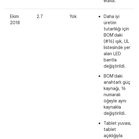
edildi.
Ekim
2.7
Yok
Daha iyi
2018
üretim
tutarlılığı için
BOM'daki
(#16) ışık, UL
listesinde yer
alan LED
bantla
değiştirildi.
BOM'daki
anahtarlı güç
kaynağı, 16
numaralı
öğeyle aynı
kaynakla
değiştirildi.
Tablet yuvası,
tablet
açıklığıyla