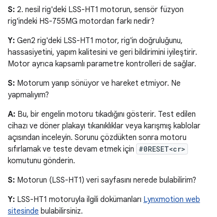
S:
2. nesil rig'deki LSS-HT1 motorun, sensör füzyon
rig'indeki HS-755MG motordan farkı nedir?
Y:
Gen2 rig'deki LSS-HT1 motor, rig'in doğruluğunu,
hassasiyetini, yapım kalitesini ve geri bildirimini iyileştirir.
Motor ayrıca kapsamlı parametre kontrolleri de sağlar.
S:
Motorum yanıp sönüyor ve hareket etmiyor. Ne
yapmalıyım?
A:
Bu, bir engelin motoru tıkadığını gösterir. Test edilen
cihazı ve döner plakayı tıkanıklıklar veya karışmış kablolar
açısından inceleyin. Sorunu çözdükten sonra motoru
sıfırlamak ve teste devam etmek için
#0RESET<cr>
komutunu gönderin.
S:
Motorun (LSS-HT1) veri sayfasını nerede bulabilirim?
Y:
LSS-HT1 motoruyla ilgili dokümanları
Lynxmotion web
sitesinde
bulabilirsiniz.