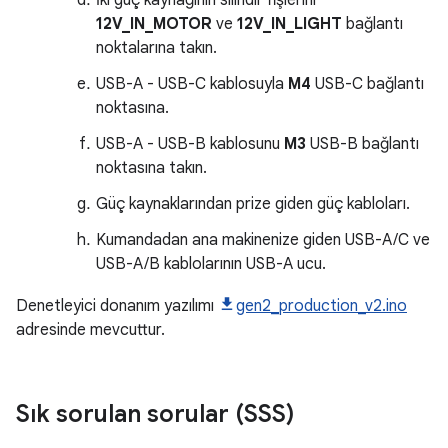
İki güç kaynağının silindir fişlerini
12V_IN_MOTOR
ve
12V_IN_LIGHT
bağlantı
noktalarına takın.
USB-A - USB-C kablosuyla
M4
USB-C bağlantı
noktasına.
USB-A - USB-B kablosunu
M3
USB-B bağlantı
noktasına takın.
Güç kaynaklarından prize giden güç kabloları.
Kumandadan ana makinenize giden USB-A/C ve
USB-A/B kablolarının USB-A ucu.
Denetleyici donanım yazılımı
gen2_production_v2.ino
adresinde mevcuttur.
Sık sorulan sorular (SSS)