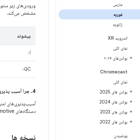
مارس
ورودی‌های زیر ستو
مشخص می‌کند.
فوریه
ژانویه
پیشوند
اندروید XR
نمای کلی
آ-
بولتن‌های ۲۰۲۶
QC-
Chromecast
نمای کلی
4. چرا آسیب پذیری های امنیتی بین این بولتن و بولتن های امنیتی اندروید تقسیم شده است؟
بولتن های 2025
بولتن های 2024
آسیب‌پذیری‌های امن
دستگاه‌های Android Automotive مورد نیاز هستند.
بولتن های 2023
بولتن های 2022
پوشیدن
نسخه ها