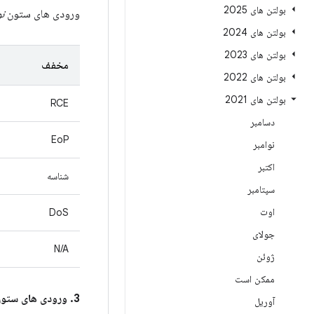
بولتن های 2025
ورودی های ستون
ن
بولتن های 2024
بولتن های 2023
مخفف
بولتن های 2022
بولتن های 2021
RCE
دسامبر
EoP
نوامبر
اکتبر
شناسه
سپتامبر
اوت
DoS
جولای
N/A
ژوئن
ممکن است
3. ورودی های ستون
آوریل