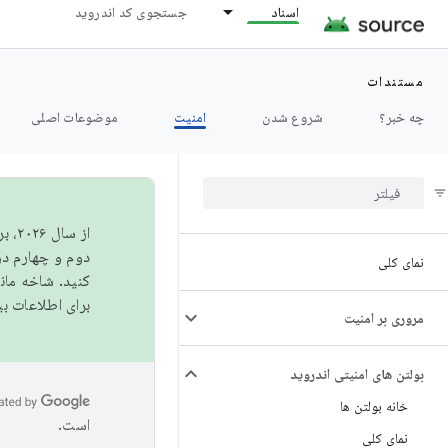
اسناد
جستجوی کد اندروید
مستندات
چه خبر؟
شروع شدن
امنیت
موضوعات اصلی
از 
دوم و چهارم در AOSP منتشر خواهیم کرد. برای ساخت و مشارکت در 
نمای کلی
کنید. شاخه ما
برای اطلاعات ب
مروری بر امنیت
بولتن های امنیتی اندروید
خانه بولتن ها
است.
نمای کلی