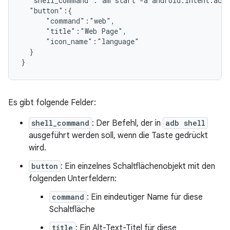
  "shell_command":"am start -a android.intent.acti
  "button":{

      "command":"web",

      "title":"Web Page",

      "icon_name":"language"

  }

Es gibt folgende Felder:
shell_command
: Der Befehl, der in
adb shell
ausgeführt werden soll, wenn die Taste gedrückt
wird.
button
: Ein einzelnes Schaltflächenobjekt mit den
folgenden Unterfeldern:
command
: Ein eindeutiger Name für diese
Schaltfläche
title
: Ein Alt-Text-Titel für diese