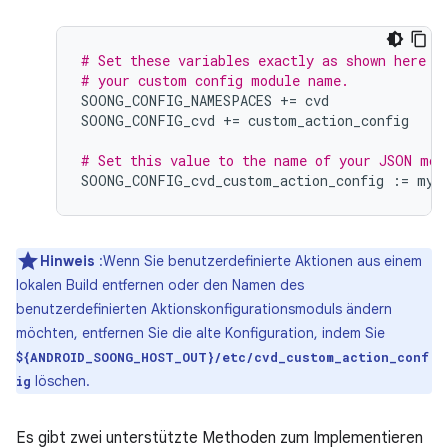
# Set these variables exactly as shown here t
# your custom config module name.
SOONG_CONFIG_NAMESPACES
+=
cvd
SOONG_CONFIG_cvd
+=
custom_action_config
# Set this value to the name of your JSON mod
SOONG_CONFIG_cvd_custom_action_config
:
=
my_
Hinweis
:Wenn Sie benutzerdefinierte Aktionen aus einem
lokalen Build entfernen oder den Namen des
benutzerdefinierten Aktionskonfigurationsmoduls ändern
möchten, entfernen Sie die alte Konfiguration, indem Sie
${ANDROID_SOONG_HOST_OUT}/etc/cvd_custom_action_conf
löschen.
ig
Es gibt zwei unterstützte Methoden zum Implementieren