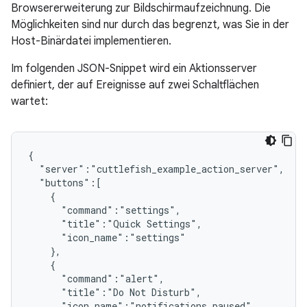
Browsererweiterung zur Bildschirmaufzeichnung. Die
Möglichkeiten sind nur durch das begrenzt, was Sie in der
Host-Binärdatei implementieren.
Im folgenden JSON-Snippet wird ein Aktionsserver
definiert, der auf Ereignisse auf zwei Schaltflächen
wartet:
{

  "server":"cuttlefish_example_action_server",

  "buttons":[

    {

      "command":"settings",

      "title":"Quick Settings",

      "icon_name":"settings"

    },

    {

      "command":"alert",

      "title":"Do Not Disturb",

      "icon_name":"notifications_paused"
