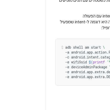
ת כשסמלים עם תגים מופיעים
. הפקודה הבאה היא דוגמה ל-intent שמפעיל
פיל:
adb
shell
am
start
\
-a
android.app.action.
-c
android.intent.cate
-e
wifiSsid
$(
printf
'
-e
deviceAdminPackage
-e
android.app.extra.d
-e
android.app.extra.D