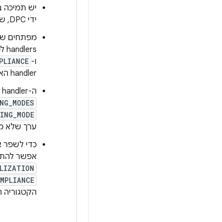
יש תמיכה ב
ידי DPC, שבה משתמשי קצה יכולים להקצות פרופיל עבודה אחרי שהם מורידים את ה-DPC.
handlers לפעולות intent‏
ו-
PLIANCE
handler האלה, הקצאת ההרשאות נכשלת.
ה-DPC
handler כולל
NG_MODES
ING_MODE
ערך שלא מ
כדי לשפר 
אפשר להתחיל בהגדרת DPC אחרי שאשף הה
LIZATION
OMPLIANCE
הקטגוריה ה