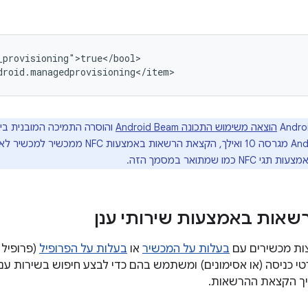
provisioning">true</bool>

הוצאה משימוש התכונה Android Beam
במכשירים עם Android מגרסה 10 ואילך, הקצאת ה
מו שמתואר במסמך הזה.
אות באמצעות שירותי ענן
צות מכשירים עם
בעלות על המכשיר
או
בעלות על הפרופיל
(פרופיל 
י כניסה (או אסימונים) ומשתמש בהם כדי לבצע חיפוש בשירות ע
ך הקצאת ההרשאות.