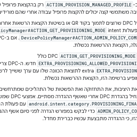
-
ACTION_PROVISION_MANAGED_PROFILE
רק בהקצאת פרופיל 
מפתחים של DPC שרוצים לתמוך בקוד QR או בשיטות הקצא
licyManager#ACTION_GET_PROVISIONING_MODE
DevicePolicyManager#ACTION_ADMIN_POLICY_COM
ACTION_GET_PROVISIONING_MODE
EXTRA_PROVISIONING_ALLOWED_PROVISIONI
חדש. ה-DPC צריך להגדיר את הערך של
EXTRA_PROVISION
ופיע ברשימה הזו, הקצאת ההרשאות נכשלת.
את היציבות, את התחזוקה ואת הפשטות של התהליכים שמתרחשים 
גדרה מסתיים. אמצעי DPC שמשתמשים בקטגוריה
android.intent.category.PROVISIONING_FINA
עם פעולת ה-Intent‏
ADMIN_POLICY_C
כדי לבקש במפורש הגדרה לפני סיום אשף ההגד
זו, כי ההגדרה מתבצעת עכשיו כברירת מחדל.