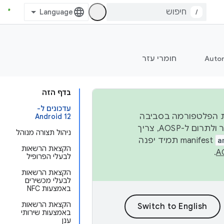
/
Auto
חומרי עזר
בדף הזה
עדכונים ל-
 יציבות הפלטפורמה בסביבה
Android 12
העסקית, נפרסם קוד מקור ב-AOSP ברבעון השני וברבעון הרביעי. כדי ליצור ולתרום ל-AOSP, צריך
ניהול תצורה מנוהל
a
manifest תמיד יפנה
הקצאת הרשאות
.
לבעלי הפרופיל
הקצאת הרשאות
לבעלי מכשירים
באמצעות NFC
הקצאת הרשאות
באמצעות שירותי
ענן