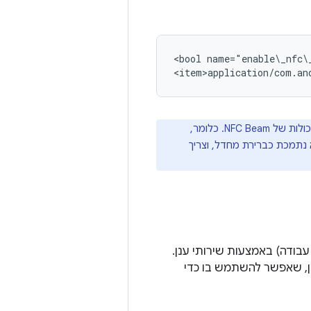
<bool name="enable\_nfc\_
והוסרה התמיכה המובנית ביכולות של NFC Beam. כלומר,
רשאות באמצעות NFC ממכשיר למכשיר לא נתמכת כברירת מחדל, וצריך
עבודה) באמצעות שירותי ענן.
נן, שאפשר להשתמש בו כדי