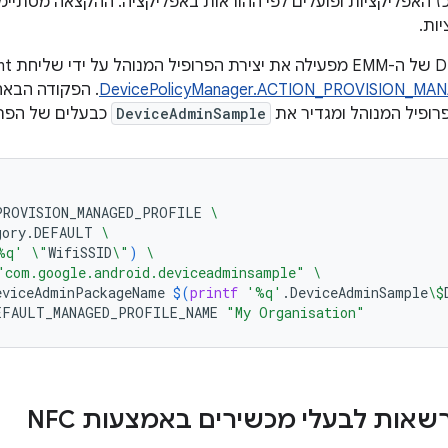
 האפליקציות ופועלים לפי ההוראות באפליקציה. ההקצאה מסתיימ
ות.
DevicePolicyManager.ACTION_PROVISION_MA
רופיל המנוהל ומגדיר את
DeviceAdminSample
כבעלים של הפרו
PROVISION_MANAGED_PROFILE
\
gory.DEFAULT
\
%q'
\"
WifiSSID
\"
)
\
"com.google.android.deviceadminsample"
\
eviceAdminPackageName
$(
printf
'%q'
.DeviceAdminSample
\$
EFAULT_MANAGED_PROFILE_NAME
"My Organisation"
אות לבעלי מכשירים באמצעות NFC