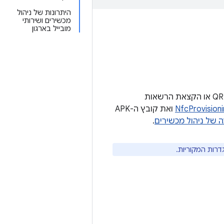
היתרונות של ניהול
מכשירים ושירותי
מובייל בארגון
אדמינים ב-IT יכולים לפרוס מכשירים למשתמשים בארגון באמצעות שירותי ענן, קוד QR או הקצאת הרשאות
NfcProvisioni
ואת קובץ ה-APK
של ניהול מכשירים
.
רות המקוריות.