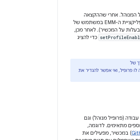
נוהלת, המסגרת מעתיקה את אפליקציית ה-EMM לפרופיל המנוהל. אחרי שההקצאה
intent handler של אפליקציית ה-EMM במשתמש של
עלות על המכשיר). לאחר מכן,
setProfileEnab
כדי להציג
ך של
ו פרופיל, ואי אפשר להגדיר את
ודה (פרופיל מנוהל) וגם
וספים מתאימים. לדוגמה,
) במכשיר, מפעילים את