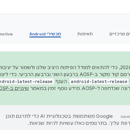
ם מרכזיים
תאימות
מכשירי Android
motive
החל משנת 2026, כדי להתאים למודל הפיתוח היציב שלנו ולשמור על
android-latest-release
. הענף
ndroid-latest-release
ל-AOSP. מידע נוסף זמין במאמר
שינויים ב-AOSP
‫Google משתמשת בטכנולוגיית AI כדי לתרגם תוכן
ת עליך. בתרגומים כאלו עשויות להיות שגיאות.