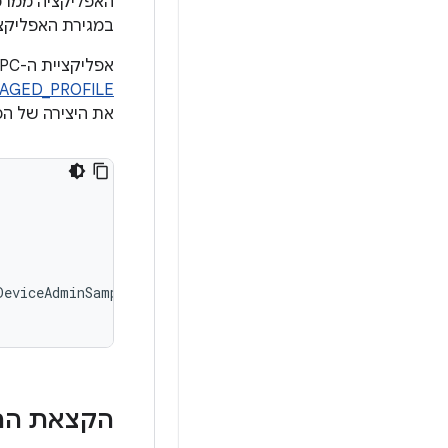
האפליקציה ממרכז
במגירת האפליקצי
אפליקציית ה-DPC של ה-EMM מפעילה את יצירת הפרופיל המנוהל על ידי שליחת intent עם הפעולה
NAGED_PROFILE
את היצירה של הפ
DeviceAdminSampleReceiver
)
\
הקצאת הרש