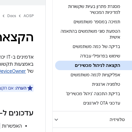
מסגרת פתרון בעיות שקשורות
למדיניות המכשיר
Docs
AOSP
תמיכה במספר משתמשים
הטמעת סוגי משתמשים בהתאמה
הקצאה 
אישית
בדיקה של כמה משתמשים
שימוש בפרופילי עבודה
באמצעות תקשורת מטווח קצר (NFC). כדי 
הקצאה לניהול מכשירים
של
DeviceOwner
אפליקציות לכמה משתמשים
טלפוניה ארגונית
הערה:
אם הקצא
בדיקת התכונה 'ניהול מכשירים'
עדכוני OTA לארגונים
עדכונים ל-Android 12
טלוויזיה
האפשרות