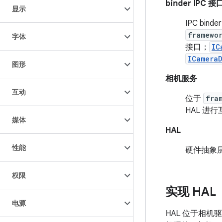
binder IPC 接
显示
IPC b
framewo
字体
接口；
IC
ICamera
图形
相机服务
互动
位于
fra
HAL 进
媒体
HAL
性能
硬件抽象
权限
实现 HAL
电源
HAL 位于相机