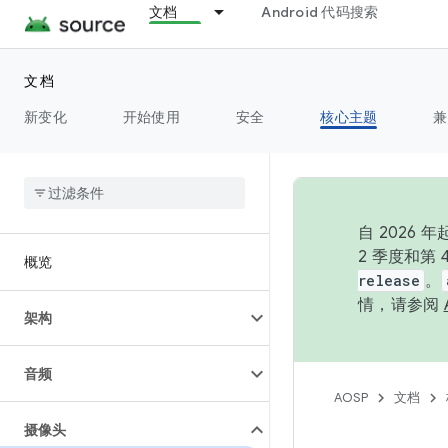
文档
Android 代码搜索
文档
新变化
开始使用
安全
核心主题
兼
自 202
2 季度和第
概览
release
。
情，请参阅
架构
音频
AOSP
文档
摄像头