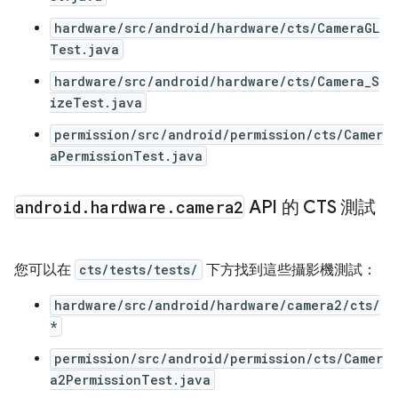
hardware/src/android/hardware/cts/CameraGL
Test.java
hardware/src/android/hardware/cts/Camera_S
izeTest.java
permission/src/android/permission/cts/Camer
aPermissionTest.java
android
.
hardware
.
camera2
API 的 CTS 測試
您可以在
cts/tests/tests/
下方找到這些攝影機測試：
hardware/src/android/hardware/camera2/cts/
*
permission/src/android/permission/cts/Camer
a2PermissionTest.java