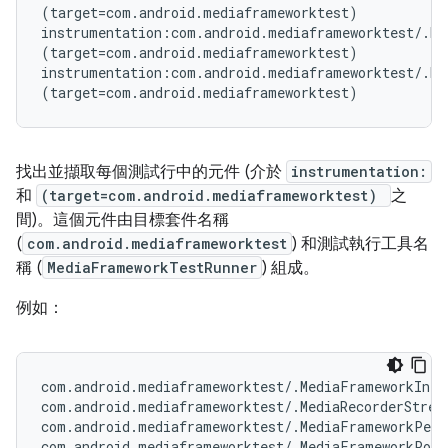
(target=com.android.mediaframeworktest)

instrumentation:com.android.mediaframeworktest/.Me
(target=com.android.mediaframeworktest)

instrumentation:com.android.mediaframeworktest/.Me
找出並擷取每個測試行中的元件 (介於
instrumentation:
和
(target=com.android.mediaframeworktest)
之
間)。這個元件由目標套件名稱
(
com.android.mediaframeworktest
) 和測試執行工具名
稱 (
MediaFramework
TestRunner
) 組成。
例如：
com.android.mediaframeworktest/.MediaFrameworkInteg
com.android.mediaframeworktest/.MediaRecorderStress
com.android.mediaframeworktest/.MediaFrameworkPerf