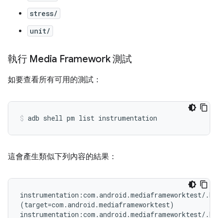
stress/
unit/
執行 Media Framework 測試
如要查看所有可用的測試：
這會產生類似下列內容的結果：
instrumentation:com.android.mediaframeworktest/.Me
(target=com.android.mediaframeworktest)

instrumentation:com.android.mediaframeworktest/.Med