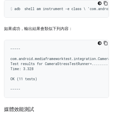
adb  shell am instrument -e class \ 'com.android
如果成功，輸出結果會類似下列內容：
-----

com.android.mediaframeworktest.integration.CameraBi
Test results for CameraStressTestRunner=...........
Time: 3.328

OK (11 tests)

媒體效能測試