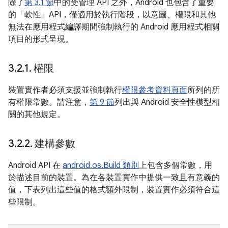
除了
第 3.1 節
中的受管理 API 之外，Android 也包含了重要
的「軟性」API，僅適用於執行階段，以意圖、權限和其他
無法在應用程式編譯期間強制執行的 Android 應用程式相關
項目的形式呈現。
3
.
2
.
1
.
權限
裝置實作者必須支援並強制執行
權限參考資料頁面
所列的所
有權限常數。請注意，
第 9 節
列出與 Android 安全性模型相
關的其他規定。
3
.
2
.
2
.
建構參數
Android API 在
android.os.Build 類別
上包含多個常數，用
於描述目前的裝置。為在各裝置實作中提供一致且有意義的
值，下表列出這些值的格式額外限制，裝置實作必須符合這
些限制。