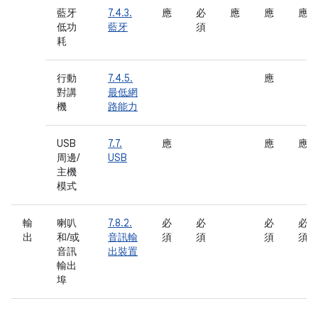
藍牙
7.4.3.
應
必
應
應
應
低功
藍牙
須
耗
行動
7.4.5.
應
對講
最低網
機
路能力
USB
7.7.
應
應
應
周邊/
USB
主機
模式
輸
喇叭
7.8.2.
必
必
必
必
出
和/或
音訊輸
須
須
須
須
音訊
出裝置
輸出
埠