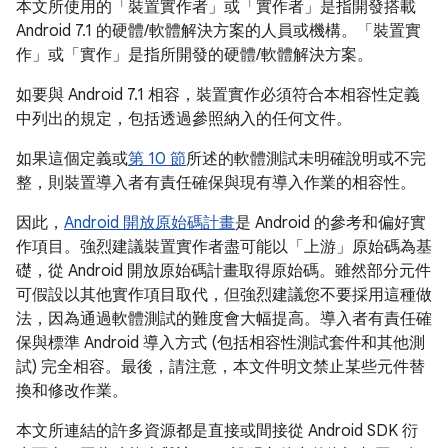
本文所使用的「裝置實作者」或「實作者」是指開發搭載
Android 7.1 的硬體/軟體解決方案的人員或機構。「裝置實
作」或「實作」是指所開發的硬體/軟體解決方案。
如要與 Android 7.1 相容，裝置實作必須符合本相容性定義
中列出的規定，包括透過參照納入的任何文件。
如果這個定義或
第 10 節
所述的軟體測試未明確說明或不完
整，則裝置導入者有責任確保與現有導入作業的相容性。
因此，
Android 開放原始碼計畫
是 Android 的參考和偏好實
作項目。強烈建議裝置實作者盡可能以「上游」原始碼為基
礎，從 Android 開放原始碼計畫取得原始碼。雖然部分元件
可假設以其他實作項目取代，但強烈建議您不要採用這種做
法，因為通過軟體測試的難度會大幅提高。導入者有責任確
保與標準 Android 導入方式 (包括相容性測試套件和其他測
試) 完全相容。最後，請注意，本文件明文禁止某些元件替
換和修改作業。
本文所連結的許多資源都是直接或間接從 Android SDK 衍