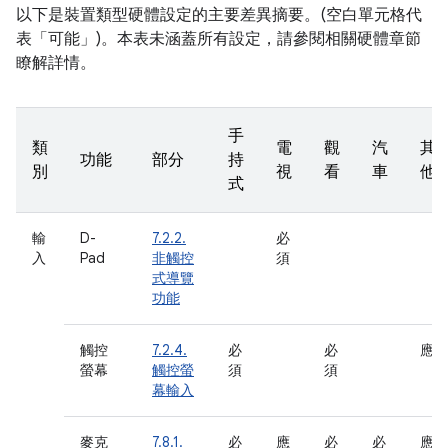
以下是裝置類型硬體設定的主要差異摘要。(空白單元格代
表「可能」)。本表未涵蓋所有設定，請參閱相關硬體章節
瞭解詳情。
手
類
電
觀
汽
其
功能
部分
持
別
視
看
車
他
式
輸
D-
7.2.2.
必
入
Pad
非觸控
須
式導覽
功能
觸控
7.2.4.
必
必
應
螢幕
觸控螢
須
須
幕輸入
麥克
7.8.1.
必
應
必
必
應