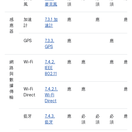
風
麥克風
須
須
須
感
加速
7.3.1 加
應
應
應
應
計
速計
器
GPS
7.3.3.
應
應
GPS
網
Wi-Fi
7.4.2.
應
應
應
應
路
IEEE
與
802.11
數
據
Wi-Fi
7.4.2.1.
應
應
應
傳
Direct
Wi-Fi
輸
Direct
藍牙
7.4.3.
應
必
必
必
應
藍牙
須
須
須