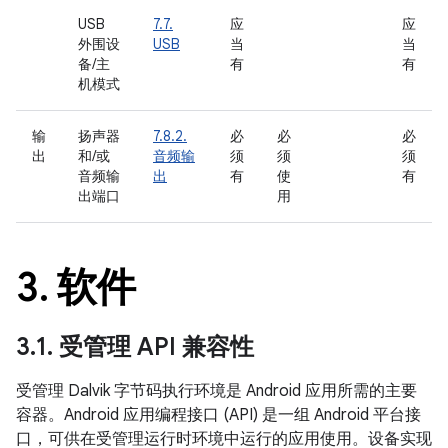
USB
7.7.
应
应
外围设
USB
当
当
备/主
有
有
机模式
输
扬声器
7.8.2.
必
必
必
出
和/或
音频输
须
须
须
音频输
出
有
使
有
出端口
用
3
.
软件
3
.
1
.
受管理 API 兼容性
受管理 Dalvik 字节码执行环境是 Android 应用所需的主要
容器。Android 应用编程接口 (API) 是一组 Android 平台接
口，可供在受管理运行时环境中运行的应用使用。设备实现