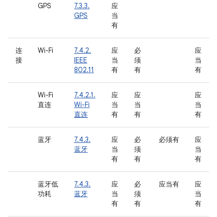
GPS
7.3.3.
应
GPS
当
有
连
Wi-Fi
7.4.2.
应
必
应
接
IEEE
当
须
当
802.11
有
有
有
Wi-Fi
7.4.2.1.
应
应
应
直连
Wi-Fi
当
当
当
直连
有
有
有
蓝牙
7.4.3.
应
必
必须有
应
蓝牙
当
须
当
有
有
有
蓝牙低
7.4.3.
应
必
应当有
应
功耗
蓝牙
当
须
当
有
有
有