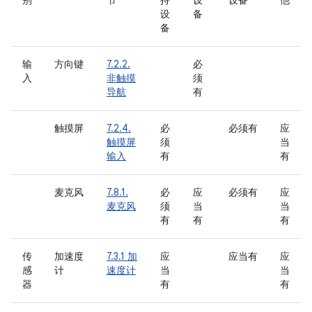
别
节
持
设
设备
他
设
备
备
输
方向键
7.2.2.
必
入
非触摸
须
导航
有
触摸屏
7.2.4.
必
必须有
应
触摸屏
须
当
输入
有
有
麦克风
7.8.1.
必
应
必须有
应
麦克风
须
当
当
有
有
有
传
加速度
7.3.1 加
应
应当有
应
感
计
速度计
当
当
器
有
有