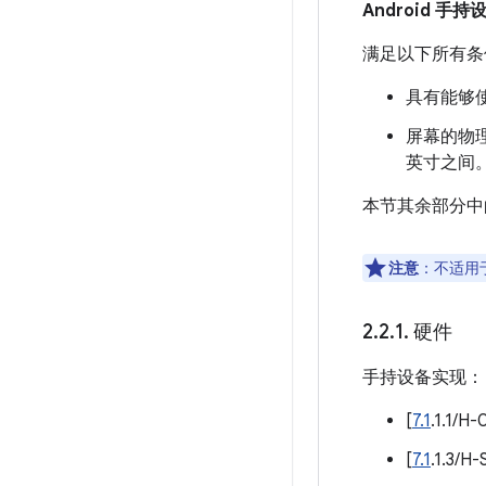
Android 手持
满足以下所有条件
具有能够
屏幕的物理
英寸之间
本节其余部分中的
注意
：不适用于
2
.
2
.
1
.
硬件
手持设备实现：
[
7.1
.1.1
[
7.1
.1.