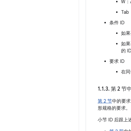
W：A
Tab
条件 ID
如果
如果
的 I
要求 ID
在同
1
.
1
.
3
.
第 2 节
第 2 节
中的要求
形规格的要求。
小节 ID 后跟上