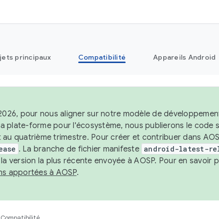
jets principaux
Compatibilité
Appareils Android
 2026, pour nous aligner sur notre modèle de développement 
e la plate-forme pour l'écosystème, nous publierons le code
 au quatrième trimestre. Pour créer et contribuer dans AOSP
ease
. La branche de fichier manifeste
android-latest-re
 la version la plus récente envoyée à AOSP. Pour en savoir p
ons apportées à AOSP
.
Compatibilité