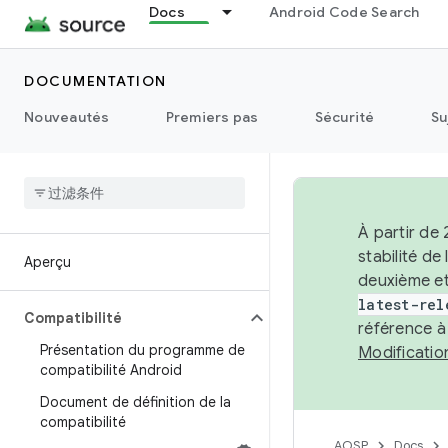
Docs
Android Code Search
DOCUMENTATION
Nouveautés
Premiers pas
Sécurité
Su
À partir de
stabilité d
Aperçu
deuxième et
latest-rel
Compatibilité
référence à
Présentation du programme de
Modificati
compatibilité Android
Document de définition de la
compatibilité
AOSP
Docs