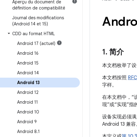
Aperçu du document de
définition de compatibilité
Andr
Journal des modifications
(Android 14 et 15)
CDD au format HTML
Android 17 (actuel)
1
.
简介
Android 16
Android 15
本文档枚举了设备
Android 14
本文档按照
RFC
Android 13
字样。
Android 12
在本文档中，“设
Android 11
现”或“实现”
Android 10
设备实现必须满
Android 9
Android 13 兼
Android 8
.
1
本定义或
第 10 