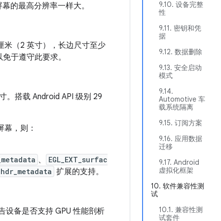
9.10. 设备完整
内置屏幕的最高分辨率一样大。
性
9.11. 密钥和凭
据
.1 厘米（2 英寸），长边尺寸至少
9.12. 数据删除
设备可以免于遵守此要求。
9.13. 安全启动
模式
9.14.
载 Android API 级别 29
Automotive 车
载系统隔离
9.15. 订阅方案
屏幕，则：
9.16. 应用数据
迁移
_metadata
、
EGL_EXT_surfac
9.17. Android
虚拟化框架
_hdr_metadata
扩展的支持。
10. 软件兼容性测
试
10.1. 兼容性测
告设备是否支持 GPU 性能剖析
试套件