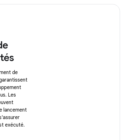
de
ités
ement de
 garantissent
loppement
us. Les
euvent
 de lancement
s'assurer
st exécuté.