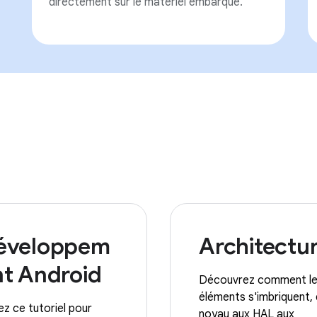
directement sur le matériel embarqué.
éveloppem
Architectu
nt Android
Découvrez comment l
éléments s'imbriquent,
ez ce tutoriel pour
noyau aux HAL aux