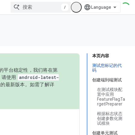
/
本页内容
测试您标记的代
统的平台稳定性，我们将在第
码
码，请使用
android-latest-
创建端到端测试
P 的最新版本。如需了解详
在测试模块配
置中应用
FeatureFlagTa
rgetPreparer
根据标志状态
创建参数化测
试模块
创建单元测试