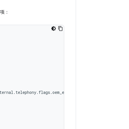
项：
ernal.telephony.flags.oem_enabled_satellite_flag=true"},