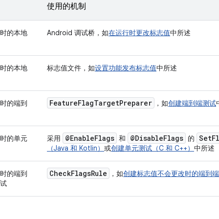
使用的机制
时的本地
Android 调试桥，如
在运行时更改标志值
中所述
时的本地
标志值文件，如
设置功能发布标志值
中所述
Feature
Flag
Target
Preparer
时的端到
，如
创建端到端测试
@Enable
Flags
@Disable
Flags
Set
F
时的单元
采用
和
的
（Java 和 Kotlin）
或
创建单元测试（C 和 C++）
中所述
Check
Flags
Rule
时的端到
，如
创建标志值不会更改时的端到端
试