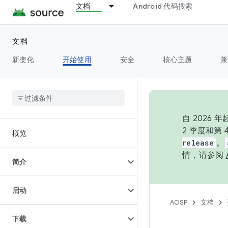
文档
Android 代码搜索
文档
新变化
开始使用
安全
核心主题
兼
自 202
2 季度和第
概览
release
。
情，请参阅
简介
启动
AOSP
文档
下载