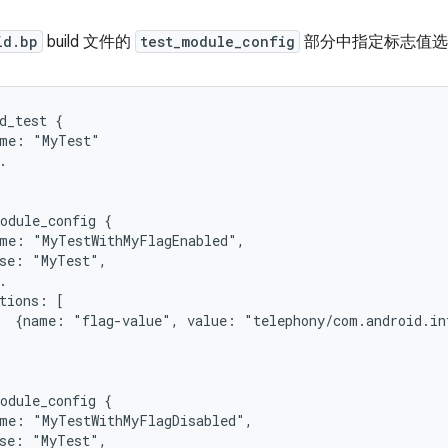
id.bp
build 文件的
test_module_config
部分中指定标志值选
d_test {

me: "MyTest"



odule_config {

me: "MyTestWithMyFlagEnabled",

se: "MyTest",



tions: [

  {name: "flag-value", value: "telephony/com.android.int
odule_config {

me: "MyTestWithMyFlagDisabled",

se: "MyTest",
