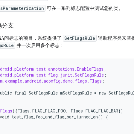
gsParameterization
可在一系列标志配置中测试您的类。
码分支
访问标志的项目，系统提供了
SetFlagsRule
辅助程序类来替
gsRule
并一次启用多个标志：
ndroid.platform.test.annotations.EnableFlags
;
ndroid.platform.test.flag.junit.SetFlagsRule
;
om.example.android.aconfig.demo.flags.Flags
;
ublic
final
SetFlagsRule
mSetFlagsRule
=
new
SetFlagsRu
eFlags
({
Flags
.
FLAG_FLAG_FOO
,
Flags
.
FLAG_FLAG_BAR
})
void
test_flag_foo_and_flag_bar_turned_on
()
{