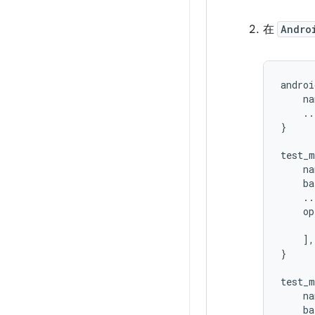
在
Andro
androi
    na
    ...
}

test_m
    na
    ba
    ...
    op
      
    ],

}

test_m
    na
    ba