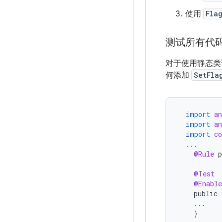
使用
Fla
测试所有代
对于使用静态类
何添加
SetFla
import
a
import
a
import
c
...
@Rule
p
@Test
@Enabl
public
...
}