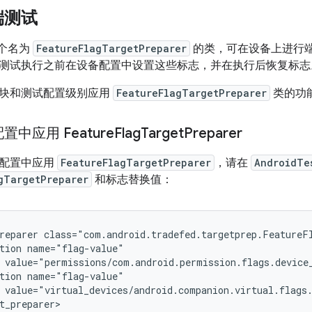
端测试
一个名为
FeatureFlagTargetPreparer
的类，可在设备上进行
测试执行之前在设备配置中设置这些标志，并在执行后恢复标志
块和测试配置级别应用
FeatureFlagTargetPreparer
类的功
中应用 Feature
Flag
Target
Preparer
块配置中应用
FeatureFlagTargetPreparer
，请在
AndroidTe
gTargetPreparer
和标志替换值：
reparer class="com.android.tradefed.targetprep.FeatureFl
tion name="flag-value"

 value="permissions/com.android.permission.flags.device_
tion name="flag-value"

 value="virtual_devices/android.companion.virtual.flags.