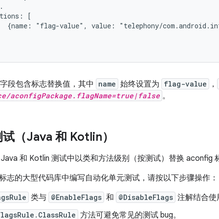


tions: [

  {name: "flag-value", value: "telephony/com.android.int
字段包含标志替换值，其中
name
始终设置为
flag-value
，
ce/aconfigPackage.flagName=true|false
。
（Java 和 Kotlin）
ava 和 Kotlin 测试中以类和方法级别（按测试）替换 aconfi
标志的大型代码库中编写自动化单元测试，请按以下步骤操作：
agsRule
类与
@EnableFlags
和
@DisableFlags
注解结合使
FlagsRule.ClassRule
方法可避免常见的测试 bug。