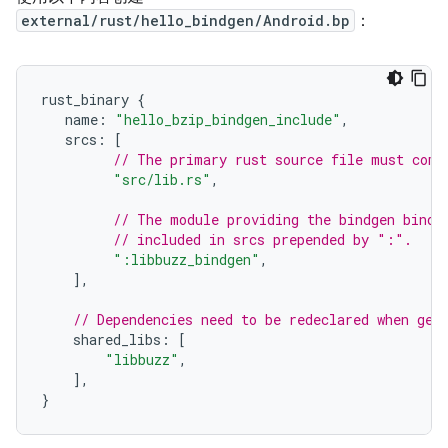
external/rust/hello_bindgen/Android.bp
：
rust_binary
{
name
:
"hello_bzip_bindgen_include"
,
srcs
:
[
// The primary rust source file must come
"src/lib.rs"
,
// The module providing the bindgen bindi
// included in srcs prepended by ":".
":libbuzz_bindgen"
,
],
// Dependencies need to be redeclared when gen
shared_libs
:
[
"libbuzz"
,
],
}