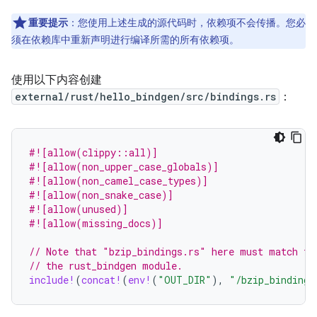
重要提示
：您使用上述生成的源代码时，依赖项不会传播。您必
须在依赖库中重新声明进行编译所需的所有依赖项。
使用以下内容创建
external/rust/hello_bindgen/src/bindings.rs
：
#![allow(clippy::all)]
#![allow(non_upper_case_globals)]
#![allow(non_camel_case_types)]
#![allow(non_snake_case)]
#![allow(unused)]
#![allow(missing_docs)]
// Note that "bzip_bindings.rs" here must match th
// the rust_bindgen module.
include!
(
concat!
(
env!
(
"OUT_DIR"
),
"/bzip_bindings