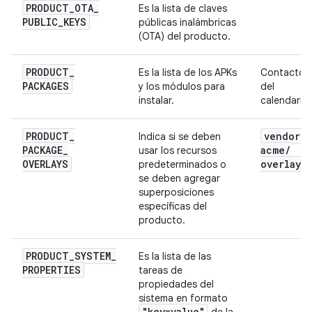
PRODUCT
_
OTA
_
Es la lista de claves
PUBLIC
_
KEYS
públicas inalámbricas
(OTA) del producto.
PRODUCT
_
Es la lista de los APKs
Contactos
PACKAGES
y los módulos para
del
instalar.
calendario
PRODUCT
_
vendor
/
Indica si se deben
PACKAGE
_
acme
/
usar los recursos
OVERLAYS
overlay
predeterminados o
se deben agregar
superposiciones
específicas del
producto.
PRODUCT
_
SYSTEM
_
Es la lista de las
PROPERTIES
tareas de
propiedades del
sistema en formato
"key=value"