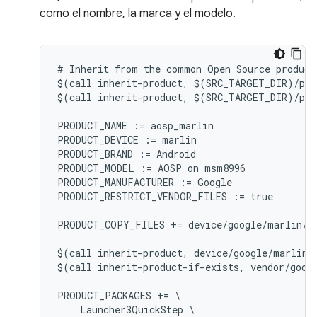
como el nombre, la marca y el modelo.
# Inherit from the common Open Source product 
$(call inherit-product, $(SRC_TARGET_DIR)/pro
$(call inherit-product, $(SRC_TARGET_DIR)/pro
PRODUCT_NAME := aosp_marlin

PRODUCT_DEVICE := marlin

PRODUCT_BRAND := Android

PRODUCT_MODEL := AOSP on msm8996

PRODUCT_MANUFACTURER := Google

PRODUCT_RESTRICT_VENDOR_FILES := true

PRODUCT_COPY_FILES += device/google/marlin/f
$(call inherit-product, device/google/marlin/d
$(call inherit-product-if-exists, vendor/googl
PRODUCT_PACKAGES += \

    Launcher3QuickStep \
