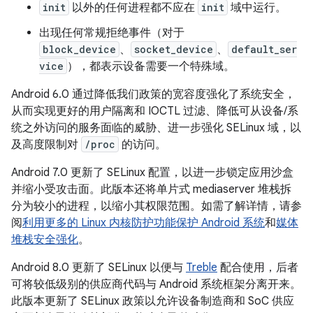
init
以外的任何进程都不应在
init
域中运行。
出现任何常规拒绝事件（对于
block_device
、
socket_device
、
default_ser
vice
），都表示设备需要一个特殊域。
Android 6.0 通过降低我们政策的宽容度强化了系统安全，
从而实现更好的用户隔离和 IOCTL 过滤、降低可从设备/系
统之外访问的服务面临的威胁、进一步强化 SELinux 域，以
及高度限制对
/proc
的访问。
Android 7.0 更新了 SELinux 配置，以进一步锁定应用沙盒
并缩小受攻击面。此版本还将单片式 mediaserver 堆栈拆
分为较小的进程，以缩小其权限范围。如需了解详情，请参
阅
利用更多的 Linux 内核防护功能保护 Android 系统
和
媒体
堆栈安全强化
。
Android 8.0 更新了 SELinux 以便与
Treble
配合使用，后者
可将较低级别的供应商代码与 Android 系统框架分离开来。
此版本更新了 SELinux 政策以允许设备制造商和 SoC 供应