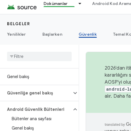
Dokümanlar
Android Kod Arama
BELGELER
Yenilikler
Başlarken
Güvenlik
Temel Ko
2026'dan iti
kararlılığı
Genel bakış
AOSP'yi olu
android-l
Güvenliğe genel bakış
alır. Daha fa
Android Güvenlik Bültenleri
Bültenler ana sayfası
Genel bakış