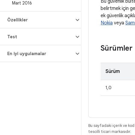
Bu güvenlik bült
Mart 2016
belirtmek için ge
ek güvenlik açıkl
Özellikler
Nokia
veya
Sam
Test
Sürümler
En iyi uygulamalar
Sürüm
1,0
Bu sayfadaki içerik ve kod
tescilli ticari markasıdır.