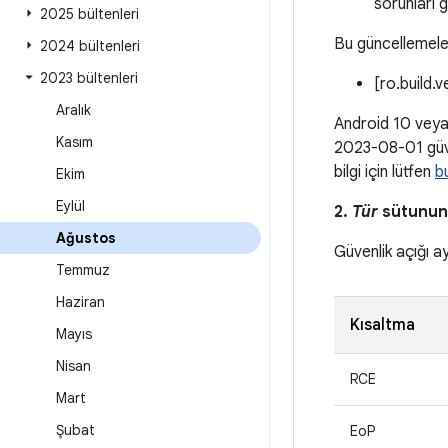
sorunları g
2025 bültenleri
Bu güncellemeler
2024 bültenleri
2023 bültenleri
[ro.build.
Aralık
Android 10 veya 
Kasım
2023-08-01 güven
bilgi için lütfen
b
Ekim
Eylül
2.
Tür
sütunund
Ağustos
Güvenlik açığı a
Temmuz
Haziran
Kısaltma
Mayıs
Nisan
RCE
Mart
Şubat
EoP