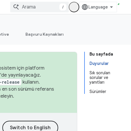
/
tive
Başvuru Kaynakları
Bu sayfada
Duyurular
osistem için platform
Sık sorulan
'de yayınlayacağız.
sorular ve
-release
kullanın.
yanıtları
n en son sürümü referans
Sürümler
eleyin.