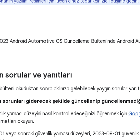
nanım yazılımı resimleri için lütfen cihaz tedarikçinizle iletişime geçin.
023 Android Automotive OS Güncelleme Bülteni'nde Android A
n sorular ve yanıtları
ülteni okuduktan sonra aklınıza gelebilecek yaygın sorular yanı
u sorunları giderecek şekilde güncellenip güncellenmediğ
nlik yaması düzeyini nasıl kontrol edeceğinizi öğrenmek için
Goog
limatları okuyun.
 veya sonraki güvenlik yaması düzeyleri, 2023-08-01 güvenlik ya