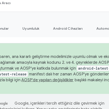
 Aracı
nular
Uyumluluk
Android Cihazları
Automo
baren, ana kararlı geliştirme modelimizle uyumlu olmak ve ek
nı sağlamak amacıyla kaynak kodunu 2. ve 4. çeyreklerde AOSP
şturmak ve AOSP'ye katkıda bulunmak için
android-latest
atest-release
manifest dalı her zaman AOSP'ye gönderile
zla bilgi için
AOSP'de yapılan değişiklikler
başlıklı makaleyi inc
Google, içerikleri tercih ettiğiniz dile çevirmek için