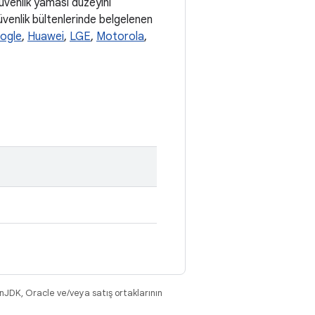
güvenlik yaması düzeyini
güvenlik bültenlerinde belgelenen
ogle
,
Huawei
,
LGE
,
Motorola
,
nJDK, Oracle ve/veya satış ortaklarının