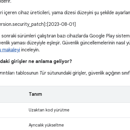
iderir.
i içeren cihaz üreticileri, yama dizesi düzeyini şu şekilde ayarlam
version.security_patch]:[2023-08-01]
sonraki sürümleri çalıştıran bazı cihazlarda Google Play sistem 
lik yaması düzeyiyle eşleşir. Güvenlik güncellemelerinin nasıl 
u makaleyi
inceleyin.
aki girişler ne anlama geliyor?
yrıntıları tablosunun
Tür
sütunundaki girişler, güvenlik açığının sınıf
Tanım
Uzaktan kod yürütme
Ayrıcalık yükseltme