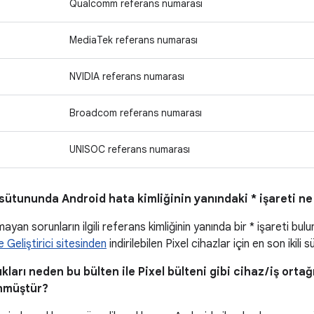
Qualcomm referans numarası
MediaTek referans numarası
NVIDIA referans numarası
Broadcom referans numarası
UNISOC referans numarası
sütununda Android hata kimliğinin yanındaki * işareti ne
yan sorunların ilgili referans kimliğinin yanında bir * işareti bulu
 Geliştirici sitesinden
indirilebilen Pixel cihazlar için en son ikili
kları neden bu bülten ile Pixel bülteni gibi cihaz / iş ortağ
nmüştür?