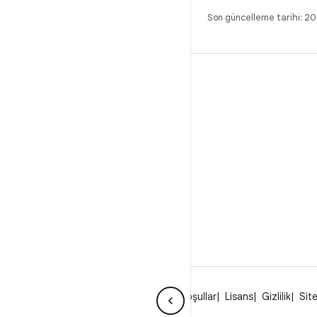
Son güncelleme tarihi: 
DERLEME
Android kod deposu
Gereksinimler
İndirme
İkili programları önizle
Fabrika ayarı görüntüleri
Sürücü ikili programları
GitHub
Android Hakkında
Topluluk
Yasal Koşullar
Lisans
Gizlilik
Site