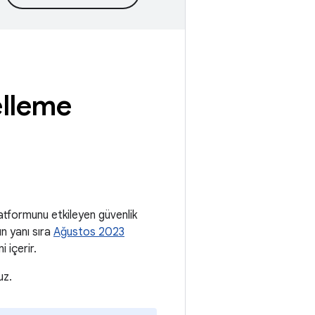
lleme
tformunu etkileyen güvenlik
ın yanı sıra
Ağustos 2023
 içerir.
uz.