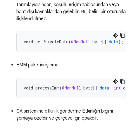
tanımlayıcısından, koşullu erişim tablosundan veya
bant dışı kaynaklardan gelebilir. Bu, belirli bir oturumla
ilişkilendirilmez.
void
setPrivateData
(
@NonNull
byte
[]
data
);
EMM paketini işleme
void
processEmm
(
@NonNull
byte
[]
data
,
int
off
CA sistemine etkinlik gönderme Etkinliğin biçimi
şemaya özeldir ve çerçeve için opakdır.