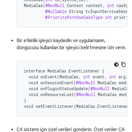
MediaCas
(
@NonNull
Context
context
,
int
casSys
@Nullable
String
tvInputServiceSessi
@PriorityHintUseCaseType
int
priorit
Bir etkinlik işleyici kaydedin ve uygulamanın,
döngücüsü kullanılan bir işleyici belirtmesine izin verin.
interface
MediaCas
.
EventListener
{
void
onEvent
(
MediaCas
,
int
event
,
int
arg
,
void
onSessionEvent
(
@NonNull
MediaCas
media
void
onPluginStatusUpdate
(
@NonNull
MediaCas
void
onResourceLost
(
@NonNull
MediaCas
media
}
void
setEventListener
(
MediaCas
.
EventListener
CA sistemi için özel verileri gönderin. Özel veriler CA