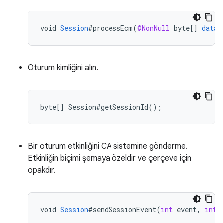
void
Session
#processEcm
(
@NonNull
byte
[]
data
,
Oturum kimliğini alın.
Bir oturum etkinliğini CA sistemine gönderme.
Etkinliğin biçimi şemaya özeldir ve çerçeve için
opakdır.
void
Session
#sendSessionEvent
(
int
event
,
int