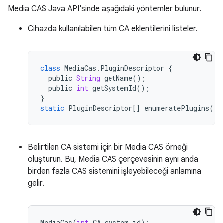
Media CAS Java API'sinde aşağıdaki yöntemler bulunur.
Cihazda kullanılabilen tüm CA eklentilerini listeler.
class
MediaCas
.
PluginDescriptor
{
public
String
getName
();
public
int
getSystemId
();
}
static
PluginDescriptor
[]
enumeratePlugins
();
Belirtilen CA sistemi için bir Media CAS örneği
oluşturun. Bu, Media CAS çerçevesinin aynı anda
birden fazla CAS sistemini işleyebileceği anlamına
gelir.
MediaCas
(
int
CA_system_id
);