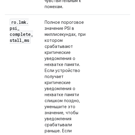
чувствительным к
помехам.
ro
.
lmk
.
Полное пороговое
psi
_
значение PSI в
complete
_
миллисекундах, при
stall
_
ms
котором
срабатывают
критические
уведомления о
нехватке памяти.
Если устройство
получает
критические
уведомления о
нехватке памяти
слишком поздно,
уменьшите это
значение, чтобы
уведомления
срабатывали
раньше. Если