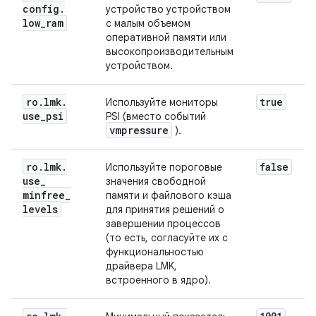
config
.
устройство устройством
low
_
ram
с малым объемом
оперативной памяти или
высокопроизводительным
устройством.
ro
.
lmk
.
true
Используйте мониторы
use
_
psi
PSI (вместо событий
vmpressure
).
ro
.
lmk
.
false
Используйте пороговые
use
_
значения свободной
minfree
_
памяти и файлового кэша
levels
для принятия решений о
завершении процессов
(то есть, согласуйте их с
функциональностью
драйвера LMK,
встроенного в ядро).