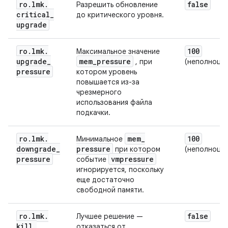
ro
.
lmk
.
false
Разрешить обновление
critical
_
до критического уровня.
upgrade
ro
.
lmk
.
100
Максимальное значение
upgrade
_
mem
_
pressure
, при
(неполноце
pressure
котором уровень
повышается из-за
чрезмерного
использования файла
подкачки.
ro
.
lmk
.
mem
_
100
Минимальное
downgrade
_
pressure
при котором
(неполноце
pressure
vmpressure
событие
игнорируется, поскольку
еще достаточно
свободной памяти.
ro
.
lmk
.
false
Лучшее решение —
kill
_
отказаться от