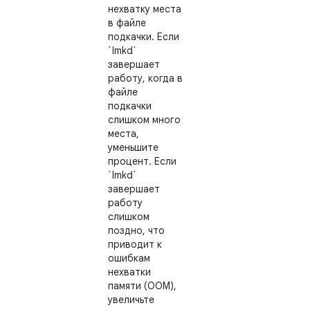
нехватку места
в файле
подкачки. Если
`lmkd`
завершает
работу, когда в
файле
подкачки
слишком много
места,
уменьшите
процент. Если
`lmkd`
завершает
работу
слишком
поздно, что
приводит к
ошибкам
нехватки
памяти (OOM),
увеличьте