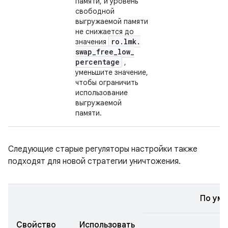
памяти, и уровень
свободной
выгружаемой памяти
не снижается до
ro
.
lmk
.
значения
swap
_
free
_
low
_
percentage
,
уменьшите значение,
чтобы ограничить
использование
выгружаемой
памяти.
Следующие старые регуляторы настройки также
подходят для новой стратегии уничтожения.
По ум
Свойство
Использовать