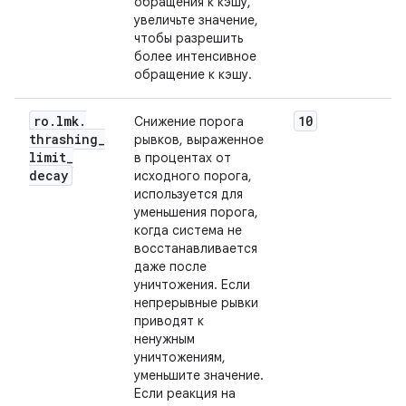
обращения к кэшу,
увеличьте значение,
чтобы разрешить
более интенсивное
обращение к кэшу.
ro
.
lmk
.
10
Снижение порога
thrashing
_
рывков, выраженное
limit
_
в процентах от
decay
исходного порога,
используется для
уменьшения порога,
когда система не
восстанавливается
даже после
уничтожения. Если
непрерывные рывки
приводят к
ненужным
уничтожениям,
уменьшите значение.
Если реакция на