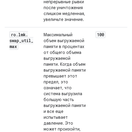
непрерывные рывки
после уничтожения
слишком медленная,
увеличьте значение.
ro
.
lmk
.
100
Максимальный
swap
_
util
_
объем выгружаемой
max
памяти в процентах
от общего объема
выгружаемой
памяти. Когда объем
выгружаемой памяти
превышает этот
предел, это
означает, что
система выгрузила
большую часть
выгружаемой памяти
и все еще
испытывает
давление. Это
может произойти,