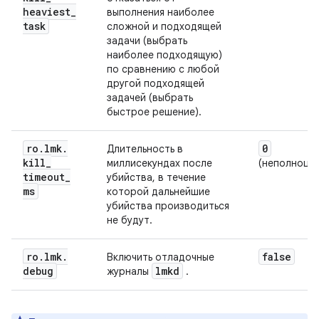
heaviest
_
выполнения наиболее
task
сложной и подходящей
задачи (выбрать
наиболее подходящую)
по сравнению с любой
другой подходящей
задачей (выбрать
быстрое решение).
ro
.
lmk
.
0
Длительность в
kill
_
миллисекундах после
(неполноце
timeout
_
убийства, в течение
ms
которой дальнейшие
убийства производиться
не будут.
ro
.
lmk
.
false
Включить отладочные
debug
lmkd
журналы
.