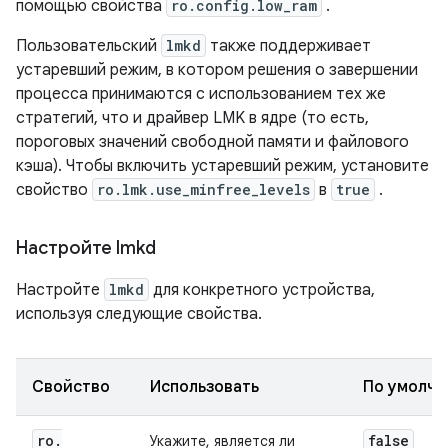
помощью свойства
ro.config.low_ram
.
Пользовательский
lmkd
также поддерживает
устаревший режим, в котором решения о завершении
процесса принимаются с использованием тех же
стратегий, что и драйвер LMK в ядре (то есть,
пороговых значений свободной памяти и файлового
кэша). Чтобы включить устаревший режим, установите
свойство
ro.lmk.use_minfree_levels
в
true
.
Настройте lmkd
Настройте
lmkd
для конкретного устройства,
используя следующие свойства.
Свойство
Использовать
По умолч
ro
.
false
Укажите, является ли