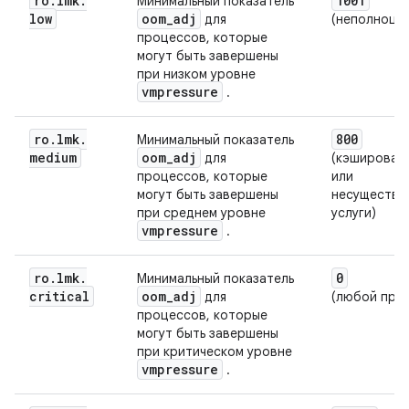
ro
.
lmk
.
1001
Минимальный показатель
low
oom
_
adj
для
(неполноце
процессов, которые
могут быть завершены
при низком уровне
vmpressure
.
ro
.
lmk
.
800
Минимальный показатель
medium
oom
_
adj
для
(кэширован
процессов, которые
или
могут быть завершены
несуществе
при среднем уровне
услуги)
vmpressure
.
ro
.
lmk
.
0
Минимальный показатель
critical
oom
_
adj
для
(любой про
процессов, которые
могут быть завершены
при критическом уровне
vmpressure
.