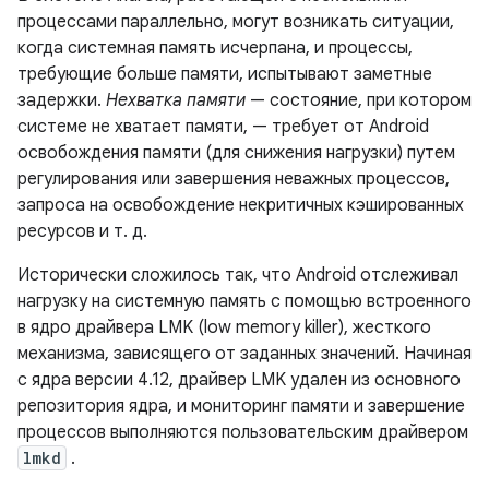
процессами параллельно, могут возникать ситуации,
когда системная память исчерпана, и процессы,
требующие больше памяти, испытывают заметные
задержки.
Нехватка памяти
— состояние, при котором
системе не хватает памяти, — требует от Android
освобождения памяти (для снижения нагрузки) путем
регулирования или завершения неважных процессов,
запроса на освобождение некритичных кэшированных
ресурсов и т. д.
Исторически сложилось так, что Android отслеживал
нагрузку на системную память с помощью встроенного
в ядро ​​драйвера LMK (low memory killer), жесткого
механизма, зависящего от заданных значений. Начиная
с ядра версии 4.12, драйвер LMK удален из основного
репозитория ядра, и мониторинг памяти и завершение
процессов выполняются пользовательским драйвером
lmkd
.