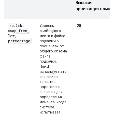
Высокая
производительнос
ro
.
lmk
.
20
Уровень
swap
_
free
_
свободного
low
_
места в файле
percentage
подкачки в
процентах от
общего объема
файла
подкачки.
`lmkd`
использует это
значение в
качестве
порогового
значения для
определения
момента, когда
система
испытывает