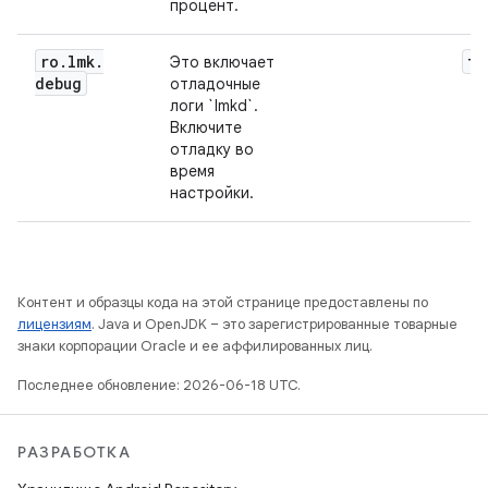
процент.
ro
.
lmk
.
fa
Это включает
debug
отладочные
логи `lmkd`.
Включите
отладку во
время
настройки.
Контент и образцы кода на этой странице предоставлены по
лицензиям
. Java и OpenJDK – это зарегистрированные товарные
знаки корпорации Oracle и ее аффилированных лиц.
Последнее обновление: 2026-06-18 UTC.
РАЗРАБОТКА