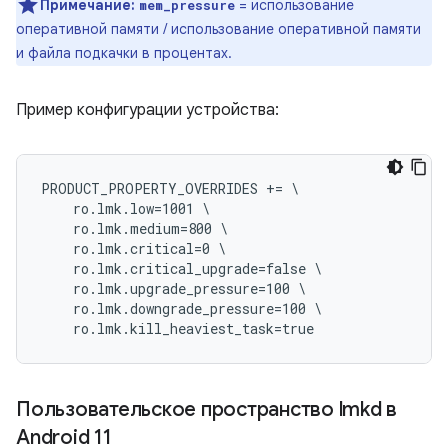
Примечание:
= использование
mem_pressure
оперативной памяти / использование оперативной памяти
и файла подкачки в процентах.
Пример конфигурации устройства:
PRODUCT_PROPERTY_OVERRIDES += \

    ro.lmk.low=1001 \

    ro.lmk.medium=800 \

    ro.lmk.critical=0 \

    ro.lmk.critical_upgrade=false \

    ro.lmk.upgrade_pressure=100 \

    ro.lmk.downgrade_pressure=100 \

Пользовательское пространство lmkd в
Android 11