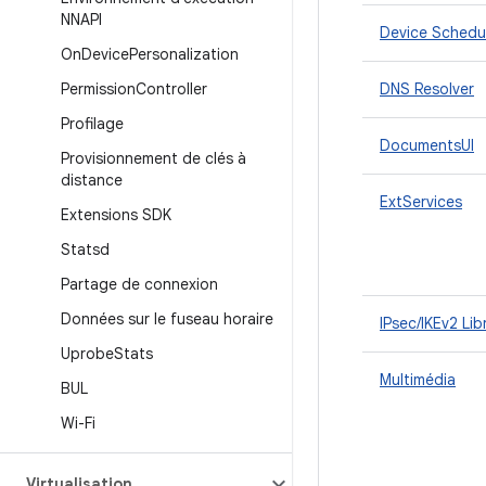
NNAPI
Device Schedu
On
Device
Personalization
Permission
Controller
DNS Resolver
Profilage
DocumentsUI
Provisionnement de clés à
distance
ExtServices
Extensions SDK
Statsd
Partage de connexion
Données sur le fuseau horaire
IPsec/IKEv2 Lib
Uprobe
Stats
Multimédia
BUL
Wi-Fi
Virtualisation