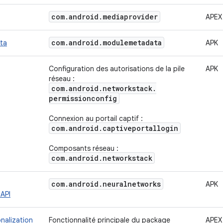
com
.
android
.
mediaprovider
APEX
com
.
android
.
modulemetadata
ta
APK
Configuration des autorisations de la pile
APK
réseau :
com
.
android
.
networkstack
.
permissionconfig
Connexion au portail captif :
com
.
android
.
captiveportallogin
Composants réseau :
com
.
android
.
networkstack
com
.
android
.
neuralnetworks
APK
API
nalization
Fonctionnalité principale du package
APEX