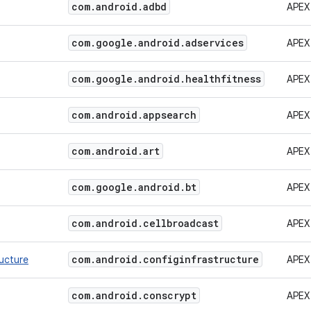
com
.
android
.
adbd
APEX
com
.
google
.
android
.
adservices
APEX
com
.
google
.
android
.
healthfitness
APEX
com
.
android
.
appsearch
APEX
com
.
android
.
art
APEX
com
.
google
.
android
.
bt
APEX
com
.
android
.
cellbroadcast
APEX
com
.
android
.
configinfrastructure
ructure
APEX
com
.
android
.
conscrypt
APEX