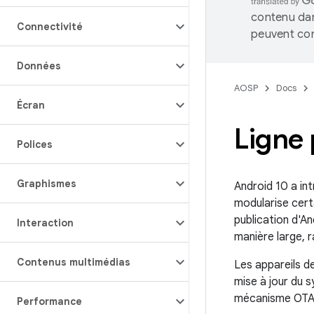
contenu dan
Connectivité
peuvent con
Données
AOSP
Docs
Écran
Ligne 
Polices
Graphismes
Android 10 a in
modularise cert
publication d'A
Interaction
manière large, r
Contenus multimédias
Les appareils de
mise à jour du 
mécanisme OTA f
Performance