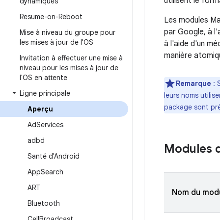
utilisent le for
dynamiques
Resume-on-Reboot
Les modules Main
par Google, à l'
Mise à niveau du groupe pour
les mises à jour de l'OS
à l'aide d'un m
manière atomique
Invitation à effectuer une mise à
niveau pour les mises à jour de
l'OS en attente
Remarque
: 
Ligne principale
leurs noms utilise
package sont pr
Aperçu
Ad
Services
adbd
Modules d
Santé d'Android
App
Search
ART
Nom du mod
Bluetooth
Cell
Broadcast