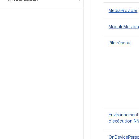
MediaProvider
ModuleMetada
Pile réseau
Environnement
d'exécution NN
OnDevicePerso