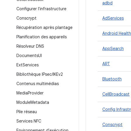
adbd
Configurer l'infrastructure
Conscrypt
AdServices
Récupération après plantage
Android Health
Planification des appareils
Résolveur DNS
AppSearch
Documents
UI
ART
Ext
Services
Bibliothèque IPsec
/
IKEv2
Bluetooth
Contenus multimédias
Media
Provider
CellBroadcast
Module
Metadata
Config Infrast
Pile réseau
Services NFC
Conscrypt
Environnement d'exécution