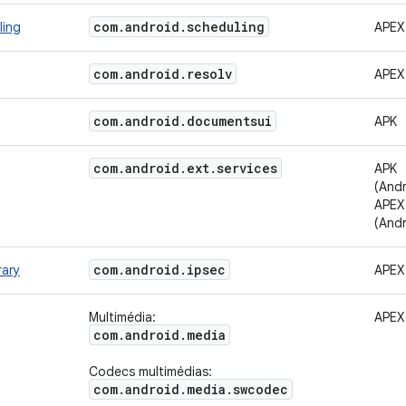
com
.
android
.
scheduling
ling
APEX
com
.
android
.
resolv
APEX
com
.
android
.
documentsui
APK
com
.
android
.
ext
.
services
APK
(Andr
APEX
(Andr
com
.
android
.
ipsec
rary
APEX
Multimédia:
APEX
com
.
android
.
media
Codecs multimédias:
com
.
android
.
media
.
swcodec