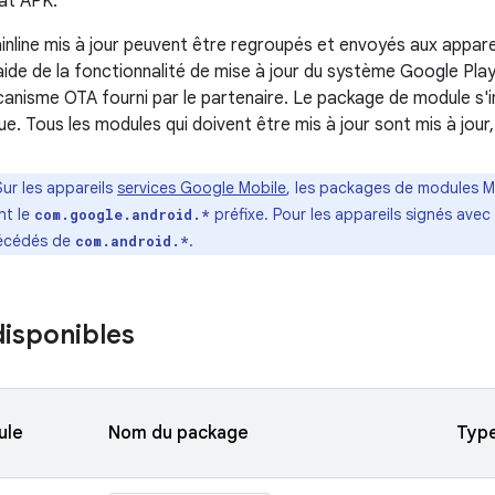
mat APK.
line mis à jour peuvent être regroupés et envoyés aux appareils
aide de la fonctionnalité de mise à jour du système Google Play,
écanisme OTA fourni par le partenaire. Le package de module s'i
. Tous les modules qui doivent être mis à jour sont mis à jour,
Sur les appareils
services Google Mobile
, les packages de modules M
nt le
préfixe. Pour les appareils signés ave
com.google.android.*
écédés de
.
com.android.*
isponibles
ule
Nom du package
Typ