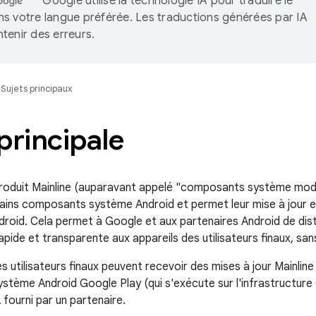
Google utilise la technologie IA pour traduire le
s votre langue préférée. Les traductions générées par IA
tenir des erreurs.
Sujets principaux
principale
troduit Mainline (auparavant appelé "composants système modula
ains composants système Android et permet leur mise à jour e
ndroid. Cela permet à Google et aux partenaires Android de dist
apide et transparente aux appareils des utilisateurs finaux, sans
s utilisateurs finaux peuvent recevoir des mises à jour Mainline 
système Android Google Play (qui s'exécute sur l'infrastructure
ourni par un partenaire.