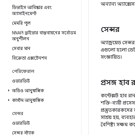
অন্যান্য অ্যাক্স
ডিভাইস আবিষ্কার এবং
অ্যাসাইনমেন্ট
মেমরি পুল
সেন্সর
NNAPI ড্রাইভার বাস্তবায়নের সর্বোত্তম
অনুশীলন
অ্যান্ড্রয়েড স
সেবার মান
এগুলো হলো ডেটা-
সংজ্ঞায়িত।
বিক্রেতা এক্সটেনশন
পেরিফেরাল
প্রসঙ্গ হা
ওভারভিউ
অডিও আনুষাঙ্গিক
কন্টেক্সট হাব 
কাস্টম আনুষাঙ্গিক
শক্তি-ব্যয়ী প্র
প্রস্তুতকারকদের
সেন্সর
সাশ্রয় হয়, ব্য
ওভারভিউ
বৈশিষ্ট্য সক্ষম ক
সেন্সর স্ট্যাক