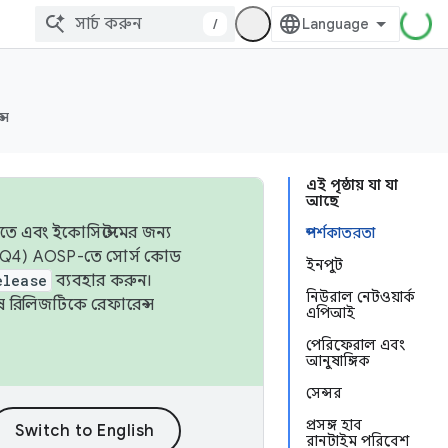
/
্স
এই পৃষ্ঠায় যা যা
আছে
তে এবং ইকোসিস্টেমের জন্য
স্পর্শকাতরতা
 এবং Q4) AOSP-তে সোর্স কোড
ইনপুট
elease
ব্যবহার করুন।
নিউরাল নেটওয়ার্ক
শেষ রিলিজটিকে রেফারেন্স
এপিআই
পেরিফেরাল এবং
আনুষাঙ্গিক
সেন্সর
প্রসঙ্গ হাব
রানটাইম পরিবেশ