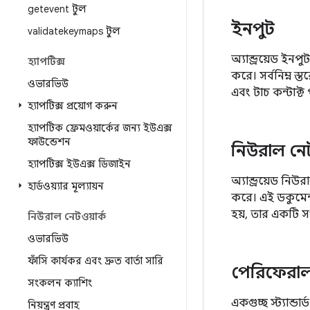
getevent টুল
ইনপুট
validatekeymaps টুল
অ্যান্ড্রয়েড ই
হ্যাপটিক্স
করে। সর্বনিম্ন 
ওভারভিউ
এবং টাচ কন্টাক্ট 
হ্যাপটিক্স প্রয়োগ করুন
হ্যাপটিক ফ্রেমওয়ার্কের জন্য ইউএক্স
ফাউন্ডেশন
নিউরাল নে
হ্যাপটিক্স ইউএক্স ডিজাইন
অ্যান্ড্রয়েড ন
হার্ডওয়্যার মূল্যায়ন
করে। এই ডকুমেন্
হয়, তার একটি সং
নিউরাল নেটওয়ার্ক
ওভারভিউ
ফাঁসি কার্যকর এবং দ্রুত বার্তা সারি
পেরিফেরাল
সংকলন ক্যাশিং
একগুচ্ছ স্ট্যান্
নিয়ন্ত্রণ প্রবাহ