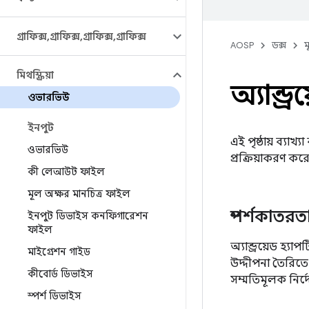
গ্রাফিক্স
,
গ্রাফিক্স
,
গ্রাফিক্স
,
গ্রাফিক্স
AOSP
ডক্স
ম
মিথস্ক্রিয়া
অ্যান্ড্র
ওভারভিউ
ইনপুট
এই পৃষ্ঠায় ব্যাখ
ওভারভিউ
প্রক্রিয়াকরণ কর
কী লেআউট ফাইল
মূল অক্ষর মানচিত্র ফাইল
স্পর্শকাতরত
ইনপুট ডিভাইস কনফিগারেশন
ফাইল
অ্যান্ড্রয়েড হ্যা
মাইগ্রেশন গাইড
উদ্দীপনা তৈরিতে 
কীবোর্ড ডিভাইস
সম্মতিমূলক নির্দ
স্পর্শ ডিভাইস