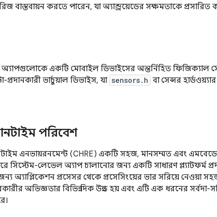
েসরিজ বাস্তবায়ন করতে পারেন, যা অ্যান্ড্রয়েডের সক্ষমতাকে প্রসারিত 
েন্সর অ্যাপগুলোকে একটি মোবাইল ডিভাইসের অন্তর্নিহিত ফিজিক্যাল স
প্রদানকারী ভার্চুয়াল ডিভাইস, যা
sensors.h
বা সেন্সর হার্ডওয়্যা
ব রানটাইম পরিবেশ
রানটাইম এনভায়রনমেন্ট (CHRE) একটি সহজ, মানসম্মত এবং এমবেড
সেসরে সিস্টেম-লেভেল অ্যাপ চালানোর জন্য একটি সাধারণ প্ল্যাটফর্ম 
 জন্য অ্যাপ্লিকেশন প্রসেসর থেকে প্রসেসিংয়ের ভার সরিয়ে নেওয়া 
বহারকারীর অভিজ্ঞতার বিভিন্ন দিক উন্নত হয় এবং এটি এক ধরনের সর্বদা-স
রে।