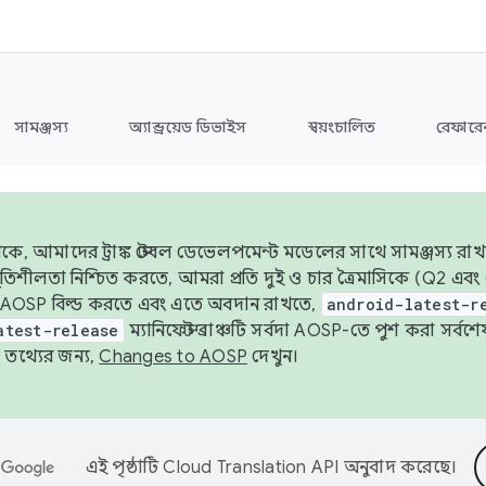
সামঞ্জস্য
অ্যান্ড্রয়েড ডিভাইস
স্বয়ংচালিত
রেফারেন
ে, আমাদের ট্রাঙ্ক স্টেবল ডেভেলপমেন্ট মডেলের সাথে সামঞ্জস্য রাখ
র স্থিতিশীলতা নিশ্চিত করতে, আমরা প্রতি দুই ও চার ত্রৈমাসিকে (Q2
 AOSP বিল্ড করতে এবং এতে অবদান রাখতে,
android-latest-r
atest-release
ম্যানিফেস্ট ব্রাঞ্চটি সর্বদা AOSP-তে পুশ করা সর্ব
তথ্যের জন্য,
Changes to AOSP
দেখুন।
এই পৃষ্ঠাটি
Cloud Translation API
অনুবাদ করেছে।