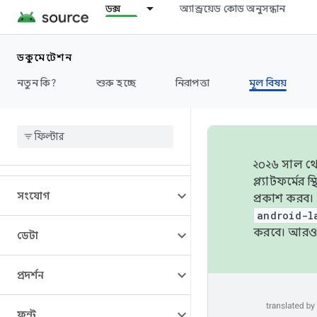
ডক্স
অ্যান্ড্রয়েড কোড অনুসন্ধান
ওভারভিউ
ডকুমেন্টেশন
স্থাপত্য
নতুন কি?
শুরু হচ্ছে
নিরাপত্তা
মূল বিষয়
শ্রুতি
ক্যামেরা
২০২৬ সাল থেক
প্ল্যাটফর্মে
সংযোগ
প্রকাশ করব।
android-l
করবে। আরও 
ডেটা
প্রদর্শন
ফন্ট