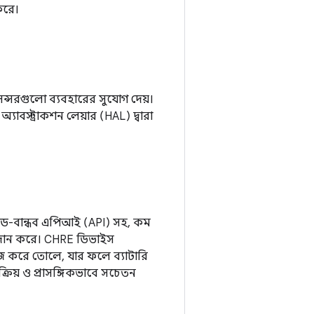
করে।
েন্সরগুলো ব্যবহারের সুযোগ দেয়।
র অ্যাবস্ট্রাকশন লেয়ার (HAL) দ্বারা
েড-বান্ধব এপিআই (API) সহ, কম
প্রদান করে। CHRE ডিভাইস
সহজ করে তোলে, যার ফলে ব্যাটারি
ক্রিয় ও প্রাসঙ্গিকভাবে সচেতন