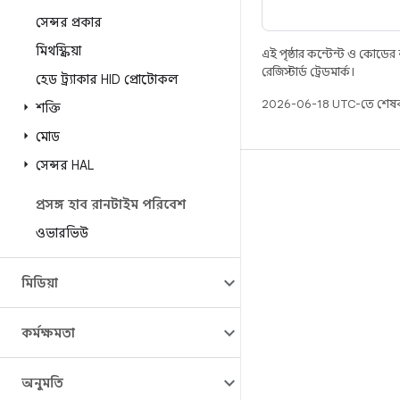
সেন্সর প্রকার
মিথস্ক্রিয়া
এই পৃষ্ঠার কন্টেন্ট ও কোডের
রেজিস্টার্ড ট্রেডমার্ক।
হেড ট্র্যাকার HID প্রোটোকল
2026-06-18 UTC-তে শেষব
শক্তি
মোড
সেন্সর HAL
বিল্ড
প্রসঙ্গ হাব রানটাইম পরিবেশ
Android স্টোরেজ
ওভারভিউ
প্রয়োজনীয়তা
ডাউনলোড হচ্ছে
মিডিয়া
প্রিভিউ বাইনারি
ফ্যাক্টরি ইমেজ
কর্মক্ষমতা
ড্রাইভার বাইনারি
GitHub
অনুমতি