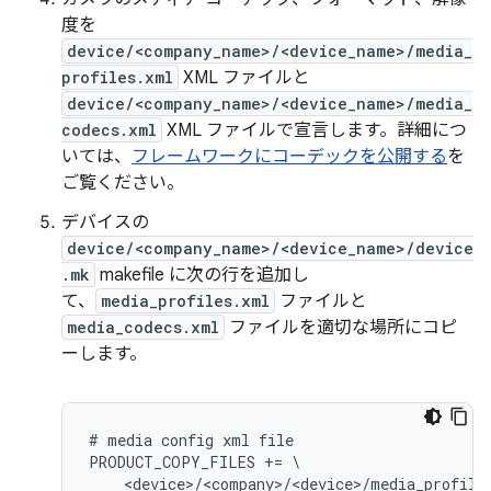
度を
device/<company_name>/<device_name>/media_
profiles.xml
XML ファイルと
device/<company_name>/<device_name>/media_
codecs.xml
XML ファイルで宣言します。詳細につ
いては、
フレームワークにコーデックを公開する
を
ご覧ください。
デバイスの
device/<company_name>/<device_name>/device
.mk
makefile に次の行を追加し
て、
media_profiles.xml
ファイルと
media_codecs.xml
ファイルを適切な場所にコピ
ーします。
# media config xml file

PRODUCT_COPY_FILES += \

    <device>/<company>/<device>/media_profile