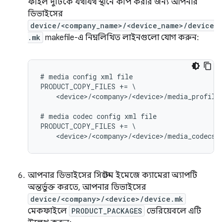
ফাইল দুটিকে যথাযথ স্থানে কপি করার জন্য আপনার
ডিভাইসের
device/<company_name>/<device_name>/device
.mk
makefile-এ নিম্নলিখিত লাইনগুলো যোগ করুন:
# media config xml file

PRODUCT_COPY_FILES += \

    <device>/<company>/<device>/media_profile
# media codec config xml file

PRODUCT_COPY_FILES += \

আপনার ডিভাইসের সিস্টেম ইমেজে ক্যামেরা অ্যাপটি
অন্তর্ভুক্ত করতে, আপনার ডিভাইসের
device/<company>/<device>/device.mk
মেকফাইলে
PRODUCT_PACKAGES
ভেরিয়েবলে এটি