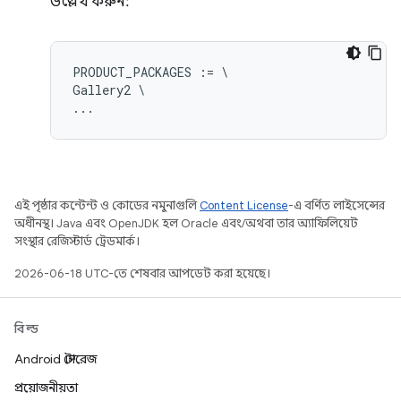
উল্লেখ করুন:
PRODUCT_PACKAGES := \

Gallery2 \

এই পৃষ্ঠার কন্টেন্ট ও কোডের নমুনাগুলি
Content License
-এ বর্ণিত লাইসেন্সের
অধীনস্থ। Java এবং OpenJDK হল Oracle এবং/অথবা তার অ্যাফিলিয়েট
সংস্থার রেজিস্টার্ড ট্রেডমার্ক।
2026-06-18 UTC-তে শেষবার আপডেট করা হয়েছে।
বিল্ড
Android স্টোরেজ
প্রয়োজনীয়তা