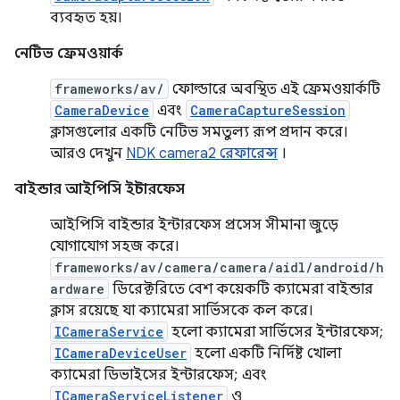
ব্যবহৃত হয়।
নেটিভ ফ্রেমওয়ার্ক
frameworks/av/
ফোল্ডারে অবস্থিত এই ফ্রেমওয়ার্কটি
CameraDevice
এবং
CameraCaptureSession
ক্লাসগুলোর একটি নেটিভ সমতুল্য রূপ প্রদান করে।
আরও দেখুন
NDK camera2 রেফারেন্স
।
বাইন্ডার আইপিসি ইন্টারফেস
আইপিসি বাইন্ডার ইন্টারফেস প্রসেস সীমানা জুড়ে
যোগাযোগ সহজ করে।
frameworks/av/camera/camera/aidl/android/h
ardware
ডিরেক্টরিতে বেশ কয়েকটি ক্যামেরা বাইন্ডার
ক্লাস রয়েছে যা ক্যামেরা সার্ভিসকে কল করে।
ICameraService
হলো ক্যামেরা সার্ভিসের ইন্টারফেস;
ICameraDeviceUser
হলো একটি নির্দিষ্ট খোলা
ক্যামেরা ডিভাইসের ইন্টারফেস; এবং
ICameraServiceListener
ও