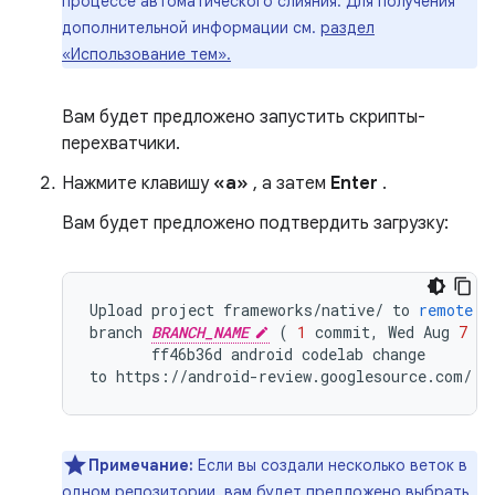
процессе автоматического слияния. Для получения
дополнительной информации см.
раздел
«Использование тем».
Вам будет предложено запустить скрипты-
перехватчики.
Нажмите клавишу
«a»
, а затем
Enter
.
Вам будет предложено подтвердить загрузку:
Upload
project
frameworks
/
native
/
to
remote
b
branch
BRANCH_NAME
(
1
commit
,
Wed
Aug
7
09
ff46b36d
android
codelab
change
to
https
:
//
android
-
review
.
googlesource
.
com
/
(
Примечание:
Если вы создали несколько веток в
одном репозитории, вам будет предложено выбрать,