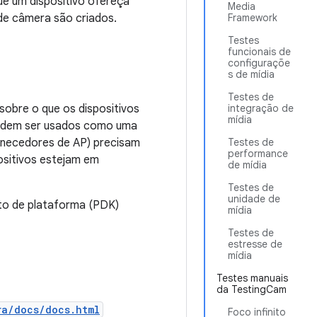
ue um dispositivo ofereça
Media
e câmera são criados.
Framework
Testes
funcionais de
configuraçõe
s de mídia
Testes de
sobre o que os dispositivos
integração de
mídia
podem ser usados como uma
ornecedores de AP) precisam
Testes de
performance
positivos estejam em
de mídia
Testes de
unidade de
nto de plataforma (PDK)
mídia
Testes de
estresse de
mídia
Testes manuais
da TestingCam
ra/docs/docs.html
Foco infinito