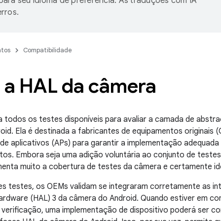
ara seu idioma de preferência. As traduções com IA
rros.
tos
Compatibilidade
r a HAL da câmera
ta todos os testes disponíveis para avaliar a camada de abst
id. Ela é destinada a fabricantes de equipamentos originais
de aplicativos (APs) para garantir a implementação adequad
tos. Embora seja uma adição voluntária ao conjunto de testes
menta muito a cobertura de testes da câmera e certamente ide
es testes, os OEMs validam se integraram corretamente as i
ardware (HAL) 3 da câmera do Android. Quando estiver em c
de verificação, uma implementação de dispositivo poderá ser c