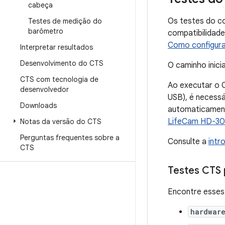
cabeça
Os testes do c
Testes de medição do
barômetro
compatibilidade
Como configura
Interpretar resultados
Desenvolvimento do CTS
O caminho inici
CTS com tecnologia de
Ao executar o 
desenvolvedor
USB), é necessá
Downloads
automaticament
LifeCam HD-3
Notas da versão do CTS
Perguntas frequentes sobre a
Consulte a
intr
CTS
Testes CTS 
Encontre esses
hardwar