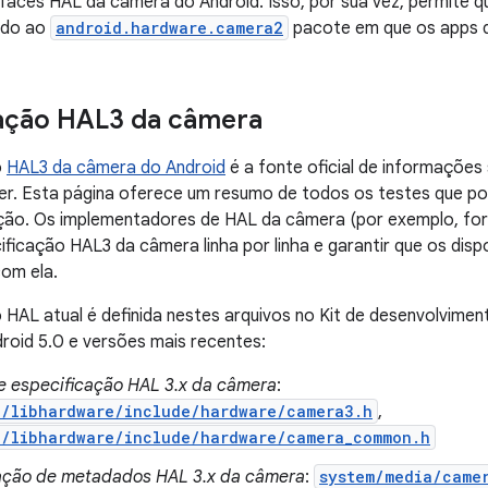
rfaces HAL da câmera do Android. Isso, por sua vez, permite q
ado ao
android.hardware.camera2
pacote em que os apps d
cação HAL3 da câmera
o
HAL3 da câmera do Android
é a fonte oficial de informações 
er. Esta página oferece um resumo de todos os testes que 
cação. Os implementadores de HAL da câmera (por exemplo, f
cificação HAL3 da câmera linha por linha e garantir que os dis
om ela.
 HAL atual é definida nestes arquivos no Kit de desenvolvime
roid 5.0 e versões mais recentes:
 e especificação HAL 3.x da câmera
:
e/libhardware/include/hardware/camera3.h
,
e/libhardware/include/hardware/camera_common.h
ação de metadados HAL 3.x da câmera
:
system/media/came