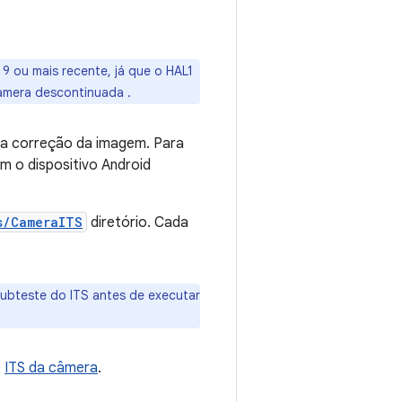
9 ou mais recente, já que o HAL1
Camera descontinuada
.
na correção da imagem. Para
m o dispositivo Android
s/CameraITS
diretório. Cada
 subteste do ITS antes de executar
e
ITS da câmera
.