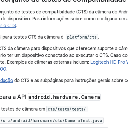
onjunto de testes de compatibilidade (CTS) da câmera do And
 do dispositivo. Para informações sobre como configurar um 
r o CTS
.
al para testes CTS da câmera é:
platform/cts
.
CTS da câmera para dispositivos que oferecem suporte a c
rio ter um dispositivo conectado ao executar o CTS. Caso con
e. Exemplos de câmeras externas incluem:
Logitech HD Pro
000
.
odução
do CTS e as subpáginas para instruções gerais sobre 
para a API
android
.
hardware
.
Camera
 testes de câmera em
cts/tests/tests/
:
e/src/android/hardware/cts/CameraTest.java