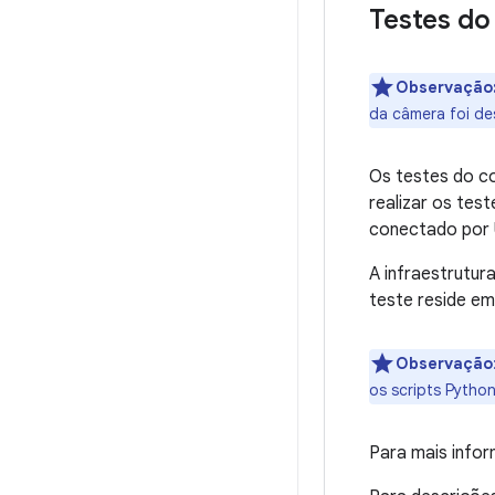
Testes do
Observação
da câmera foi de
Os testes do c
realizar os tes
conectado por
A infraestrutur
teste reside e
Observação
os scripts Pytho
Para mais info