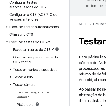
conteúdos p
Configurar testes
podem ter e
automatizados do CTS
Configurar o CTS (AOSP 10 ou
versões anteriores)
AOSP
Documen
Executar testes automatizados
Otimizar o CTS
Testa
Executar testes do CTS-V
Executar testes do CTS-V
Esta página lis
Orientações para o teste do
CTS Verifier
câmera do Andro
processadores 
Teste em vários dispositivos
mínimo de defei
Testar áudio
Android, ela au
Testar câmera
Ao passar ness
Testar imagens da
abstração de h
câmera
itens da lista 
Visão geral