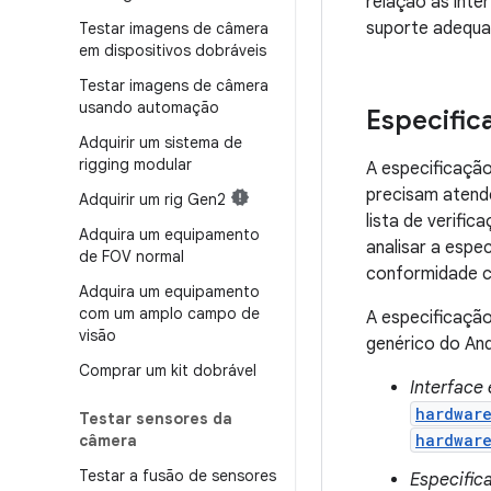
relação às inte
suporte adequ
Testar imagens de câmera
em dispositivos dobráveis
Testar imagens de câmera
usando automação
Especifi
Adquirir um sistema de
rigging modular
A especificaçã
precisam atend
Adquirir um rig Gen2
lista de verifi
Adquira um equipamento
analisar a espe
de FOV normal
conformidade c
Adquira um equipamento
com um amplo campo de
A especificação
visão
genérico do And
Comprar um kit dobrável
Interface
hardwar
Testar sensores da
hardwar
câmera
Testar a fusão de sensores
Especific