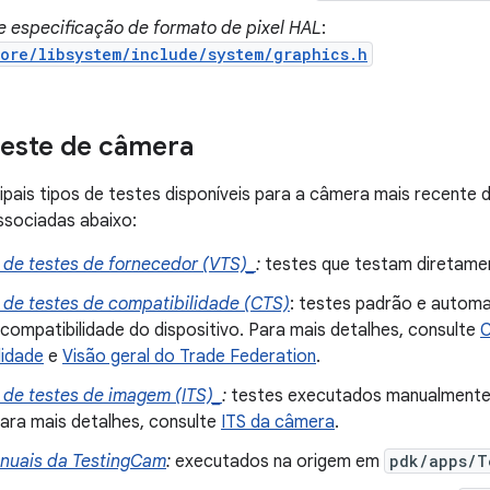
 e especificação de formato de pixel HAL
:
ore/libsystem/include/system/graphics.h
teste de câmera
cipais tipos de testes disponíveis para a câmera mais recente 
ssociadas abaixo:
 de testes de fornecedor (VTS)_
:
testes que testam diretame
 de testes de compatibilidade (CTS)
: testes padrão e automa
 compatibilidade do dispositivo. Para mais detalhes, consulte
C
lidade
e
Visão geral do Trade Federation
.
 de testes de imagem (ITS)_
:
testes executados manualmente 
ara mais detalhes, consulte
ITS da câmera
.
nuais da TestingCam
:
executados na origem em
pdk/apps/T