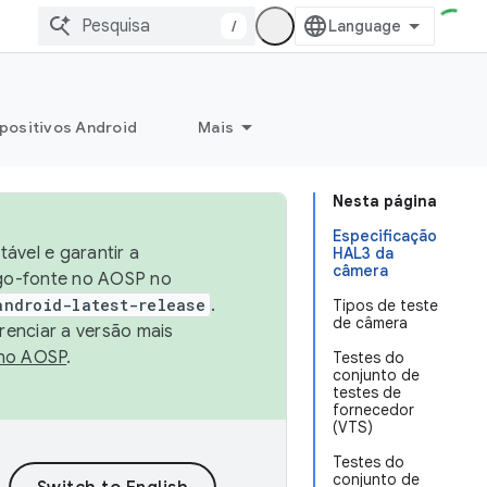
/
positivos Android
Mais
Nesta página
Especificação
ável e garantir a
HAL3 da
câmera
igo-fonte no AOSP no
android-latest-release
.
Tipos de teste
de câmera
renciar a versão mais
no AOSP
.
Testes do
conjunto de
testes de
fornecedor
(VTS)
Testes do
conjunto de