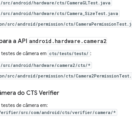
e/src/android/hardware/cts/CameraGLTest.java
e/src/android/hardware/cts/Camera_SizeTest.java
on/src/android/permission/cts/CameraPermissionTest.j
para a API
android
.
hardware
.
camera2
 testes de câmera em
cts/tests/tests/
:
e/src/android/hardware/camera2/cts/*
on/src/android/permission/cts/Camera2PermissionTest.
âmera do CTS Verifier
 testes de câmera em:
Verifier/src/com/android/cts/verifier/camera/*