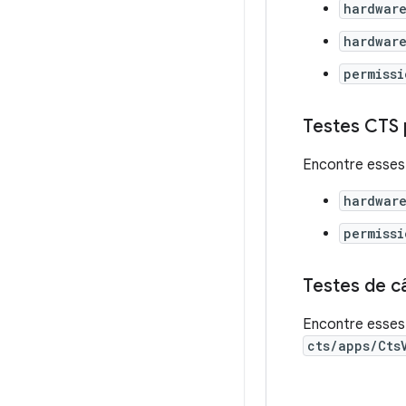
hardwar
hardwar
permissi
Testes CTS 
Encontre esses
hardwar
permissi
Testes de c
Encontre esses
cts/apps/Cts