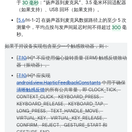
于
30 毫秒
：“扬声器到麦克风”、3.5 毫米环回适配器
（如果支持）、USB 回环（如果支持）。
[
5.6
/H-1-2] 在扬声器到麦克风数据路径上的至少 5 次
测量中，平均点按与发声间延迟时间不得超过
300
毫
秒。
如果手持设备实现包含至少一个触感致动器，则：
[
7.10
/H]* 不应使用偏心旋转质量 (ERM) 触感反馈致动
器（振动器）。
[
7.10
/H]* 应实现
android.view.HapticFeedbackConstants
中用于确保
清晰触感反馈
的所有公共常量，即 CLOCK_TICK、
CONTEXT_CLICK、KEYBOARD_PRESS、
KEYBOARD_RELEASE、KEYBOARD_TAP、
LONG_PRESS、TEXT_HANDLE_MOVE、
VIRTUAL_KEY、VIRTUAL_KEY_RELEASE、
CONFIRM、REJECT、GESTURE_START 和