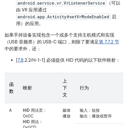
android.service.vr.VrListenerService
（可以
由 VR 应用通过
android.app.Activity#setVrModeEnabled
启
用）的应用。
如果手持设备实现包含一个或多个支持主机模式和实现
（USB 音频类）的 USB-C 端口，则除了要满足
第 7.7.2 节
中的要求外，还：
[
7.8
.2.2/H-1-1] 必须提供 HID 代码的以下软件映射：
上
函
映射
下
行为
数
文
A
HID 用法页
：
媒体
输入
：短按
0x0C
播放
输出
：播放或暂停
HID 用法
：
0x0CD