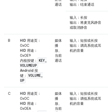
通话
输出
：结束通话
输入
：长按
输出
：将麦克风静音
或取消静音
B
HID 用途页
：
媒体
输入
：短按或长按
0x0C
播
输出
：调高系统或耳
HID 用途
：
放、
机的音量
0x0E9
当前
KEY
_
内核按键
：
通话
VOLUMEUP
Android 按
VOLUME
_
键
：
UP
C
HID 用途页
：
媒体
输入
：短按或长按
0x0C
播
输出
：调低系统或耳
HID 用途
：
放、
机的音量
0x0EA
当前