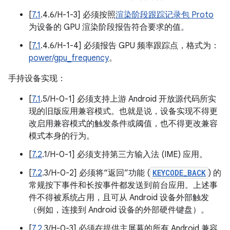
[
7.1
.4.6/H-1-3] 必须按照
渲染阶段跟踪记录包 Proto
为设备的 GPU 渲染阶段报告符合要求的值。
[
7.1
.4.6/H-1-4] 必须报告 GPU 频率跟踪点，格式为：
power/gpu_frequency
。
手持设备实现：
[
7.1
.5/H-0-1] 必须支持上游 Android 开放源代码所实
现的旧版应用兼容模式。也就是说，设备实现不得更
改启用兼容模式的触发条件或阈值，也不得更改兼容
模式本身的行为。
[
7.2
.1/H-0-1] 必须支持第三方输入法 (IME) 应用。
[
7.2
.3/H-0-2] 必须将“返回”功能 (
KEYCODE_BACK
) 的
常规按下事件和长按事件都发送到前台应用。上述事
件不得被系统占用，且可从 Android 设备外部触发
（例如，连接到 Android 设备的外部硬件键盘）。
[
7.2
.3/H-0-3] 必须在提供主屏幕的所有 Android 兼容