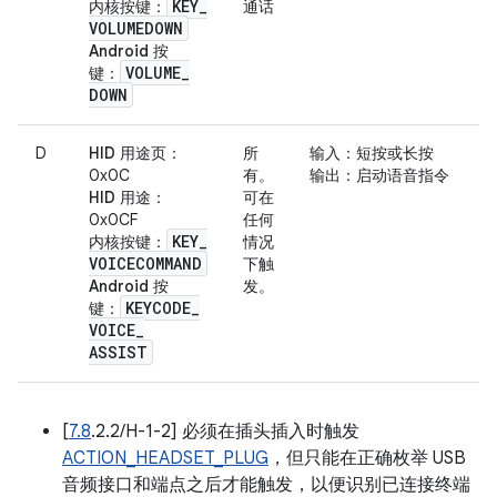
KEY
_
内核按键
：
通话
VOLUMEDOWN
Android 按
VOLUME
_
键
：
DOWN
D
HID 用途页
：
所
输入
：短按或长按
0x0C
有。
输出
：启动语音指令
HID 用途
：
可在
0x0CF
任何
KEY
_
内核按键
：
情况
VOICECOMMAND
下触
Android 按
发。
KEYCODE
_
键
：
VOICE
_
ASSIST
[
7.8
.2.2/H-1-2] 必须在插头插入时触发
ACTION_HEADSET_PLUG
，但只能在正确枚举 USB
音频接口和端点之后才能触发，以便识别已连接终端