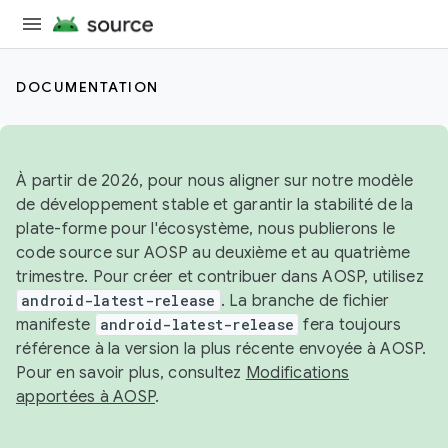
DOCUMENTATION
À partir de 2026, pour nous aligner sur notre modèle
de développement stable et garantir la stabilité de la
plate-forme pour l'écosystème, nous publierons le
code source sur AOSP au deuxième et au quatrième
trimestre. Pour créer et contribuer dans AOSP, utilisez
android-latest-release
. La branche de fichier
manifeste
android-latest-release
fera toujours
référence à la version la plus récente envoyée à AOSP.
Pour en savoir plus, consultez
Modifications
apportées à AOSP
.