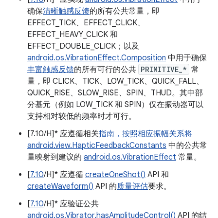
确保
清晰触感反馈
的所有公共常量，即
EFFECT_TICK、EFFECT_CLICK、
EFFECT_HEAVY_CLICK 和
EFFECT_DOUBLE_CLICK；以及
android.os.VibrationEffect.Composition
中用于确保
丰富触感反馈
的所有可行的公共
PRIMITIVE_*
常
量，即 CLICK、TICK、LOW_TICK、QUICK_FALL、
QUICK_RISE、SLOW_RISE、SPIN、THUD。其中部
分基元（例如 LOW_TICK 和 SPIN）仅在振动器可以
支持相对较低的频率时才可行。
[7.10/H]* 应遵循相关
指南，按照相应振幅关系将
android.view.HapticFeedbackConstants
中的公共常
量映射到建议的
android.os.VibrationEffect
常量。
[
7.10
/H]* 应遵循
createOneShot()
API 和
createWaveform()
API 的
质量评估
要求。
[
7.10
/H]* 应验证公共
android.os.Vibrator.hasAmplitudeControl()
API 的结