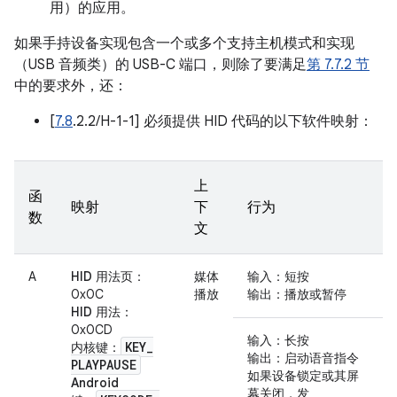
用）的应用。
如果手持设备实现包含一个或多个支持主机模式和实现
（USB 音频类）的 USB-C 端口，则除了要满足
第 7.7.2 节
中的要求外，还：
[
7.8
.2.2/H-1-1] 必须提供 HID 代码的以下软件映射：
上
函
映射
下
行为
数
文
A
HID 用法页
：
媒体
输入
：短按
0x0C
播放
输出
：播放或暂停
HID 用法
：
0x0CD
输入
：长按
KEY
_
内核键
：
输出
：启动语音指令
PLAYPAUSE
如果设备锁定或其屏
Android
幕关闭，
发