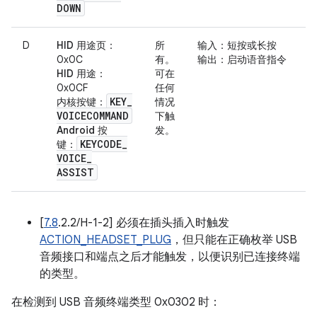
DOWN
D
HID 用途页
：
所
输入
：短按或长按
0x0C
有。
输出
：启动语音指令
HID 用途
：
可在
0x0CF
任何
KEY
_
内核按键
：
情况
VOICECOMMAND
下触
Android 按
发。
KEYCODE
_
键
：
VOICE
_
ASSIST
[
7.8
.2.2/H-1-2] 必须在插头插入时触发
ACTION_HEADSET_PLUG
，但只能在正确枚举 USB
音频接口和端点之后才能触发，以便识别已连接终端
的类型。
在检测到 USB 音频终端类型 0x0302 时：