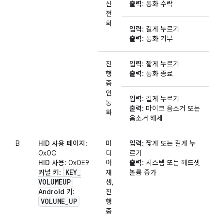
신
출력
: 통화 수락
전
화
입력
: 길게 누르기
출력
: 통화 거부
진
입력
: 짧게 누르기
행
출력
: 통화 종료
중
인
입력
: 길게 누르기
통
출력
: 마이크 음소거 또는
화
음소거 해제
B
HID 사용 페이지
:
미
입력
: 짧게 또는 길게 누
0x0C
디
르기
HID 사용
: 0x0E9
어
출력
: 시스템 또는 헤드셋
KEY
_
커널 키
:
재
볼륨 증가
VOLUMEUP
생,
Android 키
:
진
VOLUME
_
UP
행
중