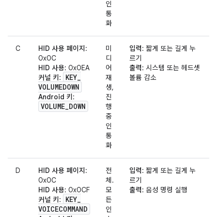
인
통
화
C
HID 사용 페이지
:
미
입력
: 짧게 또는 길게 누
0x0C
디
르기
HID 사용
: 0x0EA
어
출력
: 시스템 또는 헤드셋
KEY
_
커널 키
:
재
볼륨 감소
VOLUMEDOWN
생,
Android 키
:
진
VOLUME
_
DOWN
행
중
인
통
화
D
HID 사용 페이지
:
전
입력
: 짧게 또는 길게 누
0x0C
체.
르기
HID 사용
: 0x0CF
모
출력
: 음성 명령 실행
KEY
_
커널 키
:
든
VOICECOMMAND
인