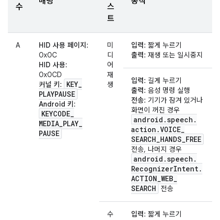
매핑
동작
수
스
트
A
HID 사용 페이지
:
미
입력
: 짧게 누르기
0x0C
디
출력
: 재생 또는 일시중지
HID 사용
:
어
0x0CD
재
입력
: 길게 누르기
KEY
_
커널 키
:
생
출력
: 음성 명령 실행
PLAYPAUSE
전송
: 기기가 잠겨 있거나
Android 키
:
화면이 꺼진 경우
KEYCODE
_
android
.
speech
.
MEDIA
_
PLAY
_
action
.
VOICE
_
PAUSE
SEARCH
_
HANDS
_
FREE
전송, 나머지 경우
android
.
speech
.
Recognizer
Intent
.
ACTION
_
WEB
_
SEARCH
전송
수
입력
: 짧게 누르기