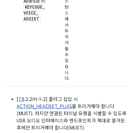
Android 키
:
스
KEYCODE
_
턴
VOICE
_
스
ASSIST
에
서
트
리
거
될
수
있
습
니
다.
[
7.8
.2.2/H-1-2] 플러그 삽입 시
ACTION_HEADSET_PLUG
를 트리거해야 합니다
(MUST). 하지만 연결된 터미널 유형을 식별할 수 있도록
USB 오디오 인터페이스와 엔드포인트가 제대로 열거된
후에만 트리거해야 합니다(MUST).