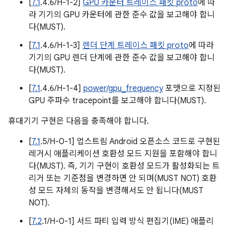
[
7.1
.4.6/H-1-2]
GPU 카운터 트레이스 패킷 proto
에 따
라 기기의 GPU 카운터에 관한 준수 값을 보고해야 합니
다(MUST).
[
7.1
.4.6/H-1-3]
렌더 단계 트레이스 패킷 proto
에 따라
기기의 GPU 렌더 단계에 관한 준수 값을 보고해야 합니
다(MUST).
[
7.1
.4.6/H-1-4]
power/gpu_frequency
포맷으로 지정된
GPU 주파수 tracepoint를 보고해야 합니다(MUST).
휴대기기 구현은 다음을 충족해야 합니다.
[
7.1
.5/H-0-1] 업스트림 Android 오픈소스 코드로 구현된
레거시 애플리케이션 호환성 모드 지원을 포함해야 합니
다(MUST). 즉, 기기 구현이 호환성 모드가 활성화되는 트
리거 또는 기준점을 변경하면 안 되며(MUST NOT) 호환
성 모드 자체의 동작을 변경해서도 안 됩니다(MUST
NOT).
[
7.2
.1/H-0-1] 서드 파티 입력 방식 편집기(IME) 애플리