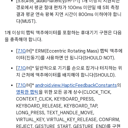
[5.6(#56_audio-latency)/H-1-1] 1개 이상의 지원되는
경로에서 평균 절대 편차가 100ms 미만일 때 5회 측정
결과 평균 연속 왕복 지연 시간이 800ms 이하여야 합니
다(MUST).
1개 이상의 햅틱 액추에이터를 포함하는 휴대기기 구현은 다음
을 충족해야 합니다.
[
7.10
/H]* ERM(Eccentric Rotating Mass) 햅틱 액추에
이터(진동기)를 사용하면 안 됩니다(SHOULD NOT).
[
7.10
/H]* 일반적으로 기기를 손으로 잡거나 터치하는 위
치 근처에 액추에이터를 배치해야 합니다(SHOULD).
[
7.10
/H]*
android.view.HapticFeedbackConstants
의
명확한 햅틱
을 위한 모든 공개 상수(CLOCK_TICK,
CONTEXT_CLICK, KEYBOARD_PRESS,
KEYBOARD_RELEASE, KEYBOARD_TAP,
LONG_PRESS, TEXT_HANDLE_MOVE,
VIRTUAL_KEY, VIRTUAL_KEY_RELEASE, CONFIRM,
REJECT, GESTURE_START, GESTURE_END)를 구현