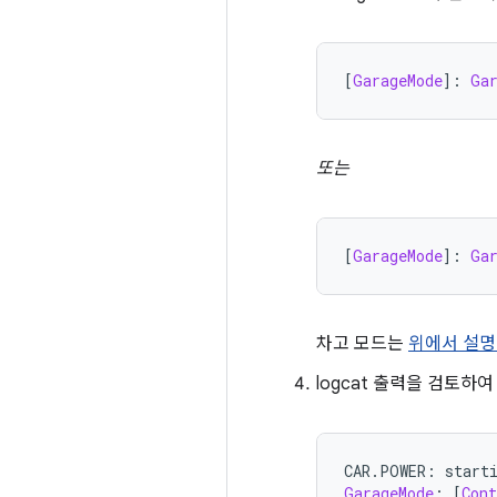
[
GarageMode
]:
Ga
또는
[
GarageMode
]:
Ga
차고 모드는
위에서 설명
logcat 출력을 검토
CAR
.
POWER
:
 start
GarageMode
:
[
Cont