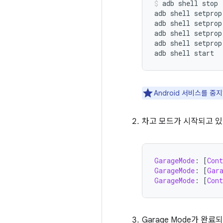
adb shell stop

adb shell setprop
adb shell setprop
adb shell setprop
adb shell setprop
Android 서비스를 
차고 모드가 시작되고 있음
GarageMode
:
[
Cont
GarageMode
:
[
Gar
GarageMode
:
[
Cont
Garage Mode가 완