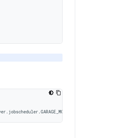
ver
.
jobscheduler
.
GARAGE_MODE_ON