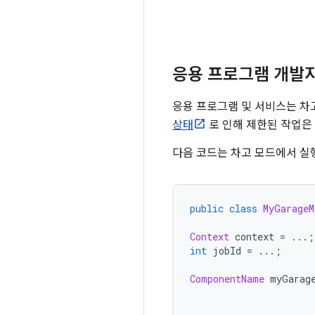
응용 프로그램 개발
응용 프로그램 및 서비스는 차
상태
로 인해 제한된 작업은
다음 코드는 차고 모드에서 실
public
class
MyGarageM
Context
 context 
=
...;
int
 jobId 
=
...;
ComponentName
 myGarag