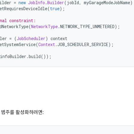
ilder 
=
new
JobInfo
.
Builder
(
jobId
,
 myGarageModeJobName
)
etRequiresDeviceIdle
(
true
);
nal constraint:
dNetworkType
(
NetworkType
.
NETWORK_TYPE_UNMETERED
);
ler 
=
(
JobScheduler
)
 context
etSystemService
(
Context
.
JOB_SCHEDULER_SERVICE
);
infoBuilder
.
build
());
 범주를 활성화하려면: