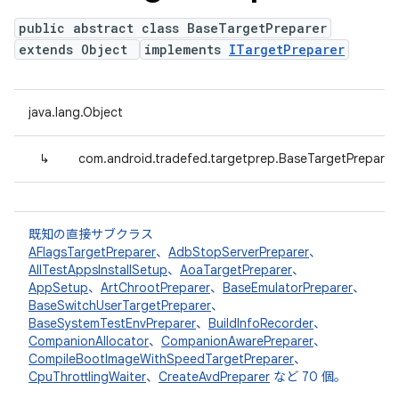
public abstract class BaseTargetPreparer
extends Object
implements
ITargetPreparer
java.lang.Object
↳
com.android.tradefed.targetprep.BaseTargetPreparer
既知の直接サブクラス
AFlagsTargetPreparer
、
AdbStopServerPreparer
、
AllTestAppsInstallSetup
、
AoaTargetPreparer
、
AppSetup
、
ArtChrootPreparer
、
BaseEmulatorPreparer
、
BaseSwitchUserTargetPreparer
、
BaseSystemTestEnvPreparer
、
BuildInfoRecorder
、
CompanionAllocator
、
CompanionAwarePreparer
、
CompileBootImageWithSpeedTargetPreparer
、
CpuThrottlingWaiter
、
CreateAvdPreparer
など 70 個。