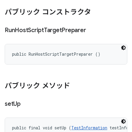
パブリック コンストラクタ
Run
Host
Script
Target
Preparer
public RunHostScriptTargetPreparer ()
パブリック メソッド
set
Up
public final void setUp (
TestInformation
 testInfo)