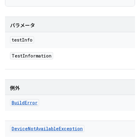
パラメータ
test
Info
Test
Information
例外
Build
Error
Device
Not
Available
Exception