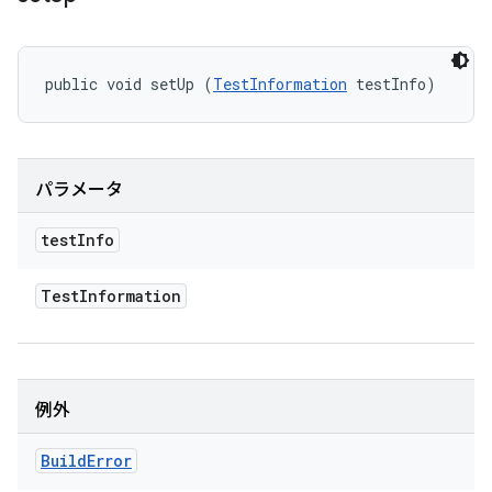
public void setUp (
TestInformation
 testInfo)
パラメータ
test
Info
Test
Information
例外
Build
Error