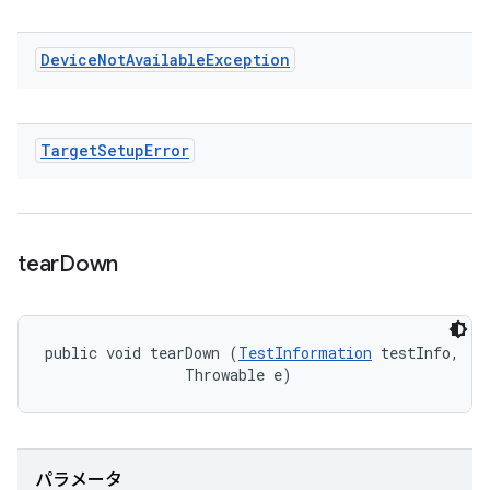
Device
Not
Available
Exception
Target
Setup
Error
tear
Down
public void tearDown (
TestInformation
 testInfo, 

                Throwable e)
パラメータ