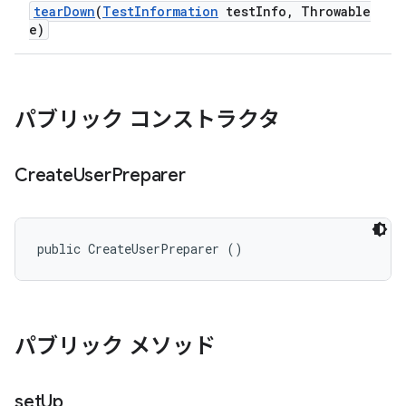
tear
Down
(
Test
Information
test
Info
,
Throwable
e)
パブリック コンストラクタ
Create
User
Preparer
public CreateUserPreparer ()
パブリック メソッド
set
Up