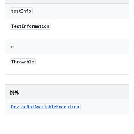
test
Info
Test
Information
e
Throwable
例外
Device
Not
Available
Exception