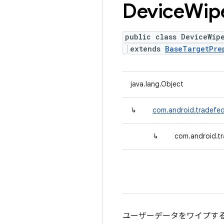
Device
Wip
public class DeviceWip
extends
BaseTargetPre
java.lang.Object
↳
com.android.tradefed
↳
com.android.t
ユーザーデータをワイプす