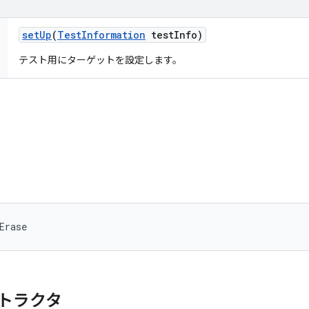
set
Up
(
Test
Information
test
Info)
テスト用にターゲットを設定します。
Erase
トラクタ