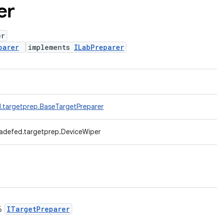
er
er
parer
implements
ILabPreparer
.targetprep.BaseTargetPreparer
radefed.targetprep.DeviceWiper
る
ITargetPreparer