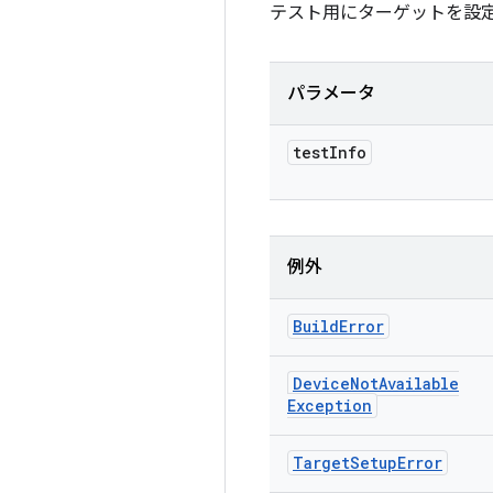
テスト用にターゲットを設
パラメータ
test
Info
例外
Build
Error
Device
Not
Available
Exception
Target
Setup
Error