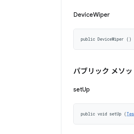
Device
Wiper
public DeviceWiper ()
パブリック メソッ
set
Up
public void setUp (
Tes