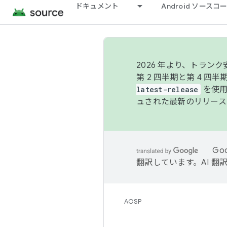
ドキュメント
Android ソース
2026 年より、トラ
第 2 四半期と第 4 四
latest-release
を使用
ュされた最新のリリース
Go
翻訳しています。AI 
AOSP