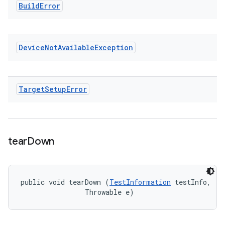
Build
Error
Device
Not
Available
Exception
Target
Setup
Error
tear
Down
public void tearDown (
TestInformation
 testInfo, 

                Throwable e)