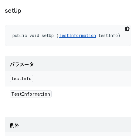
set
Up
public void setUp (
TestInformation
 testInfo)
パラメータ
test
Info
Test
Information
例外