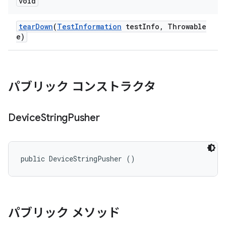
void
tear
Down
(
Test
Information
test
Info
,
Throwable
e)
パブリック コンストラクタ
Device
String
Pusher
public DeviceStringPusher ()
パブリック メソッド