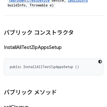
tear
Down
(
ITest
Device
device
,
IBuild
Info
build
Info
,
Throwable e)
パブリック コンストラクタ
Install
All
Test
Zip
Apps
Setup
public InstallAllTestZipAppsSetup ()
パブリック メソッド