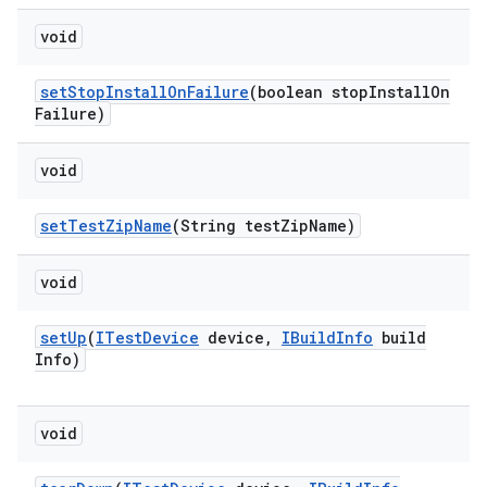
void
set
Stop
Install
On
Failure
(boolean stop
Install
On
Failure)
void
set
Test
Zip
Name
(String test
Zip
Name)
void
set
Up
(
ITest
Device
device
,
IBuild
Info
build
Info)
void