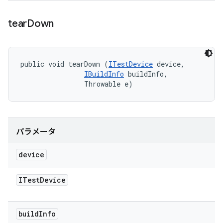
tear
Down
public void tearDown (
ITestDevice
 device, 

IBuildInfo
 buildInfo, 

                Throwable e)
パラメータ
device
ITest
Device
build
Info