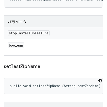
パラメータ
stop
Install
On
Failure
boolean
set
Test
Zip
Name
public void setTestZipName (String testZipName)