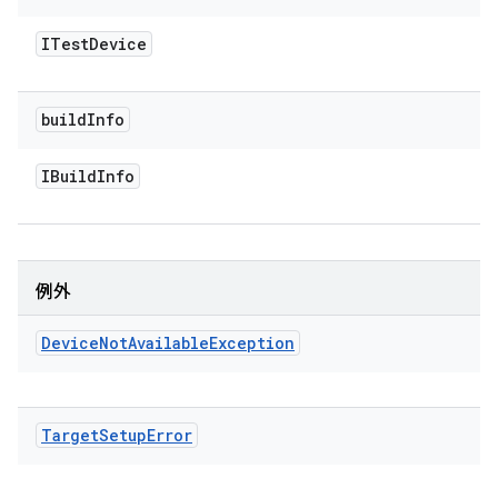
ITest
Device
build
Info
IBuild
Info
例外
Device
Not
Available
Exception
Target
Setup
Error