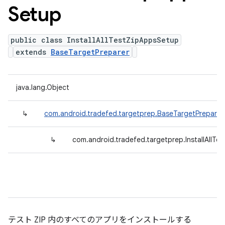
Setup
public class InstallAllTestZipAppsSetup
extends
BaseTargetPreparer
java.lang.Object
↳
com.android.tradefed.targetprep.BaseTargetPreparer
↳
com.android.tradefed.targetprep.InstallAllT
テスト ZIP 内のすべてのアプリをインストールする