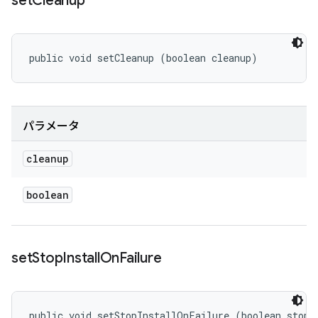
set
Cleanup
public void setCleanup (boolean cleanup)
パラメータ
cleanup
boolean
set
Stop
Install
On
Failure
public void setStopInstallOnFailure (boolean stopI