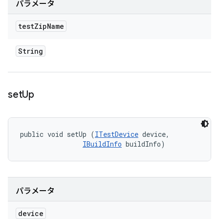
パラメータ
test
Zip
Name
String
set
Up
public void setUp (
ITestDevice
 device, 

IBuildInfo
 buildInfo)
パラメータ
device