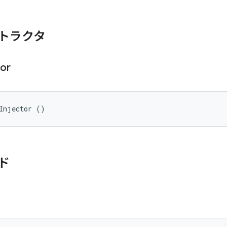
トラクタ
tor
Injector ()
ド