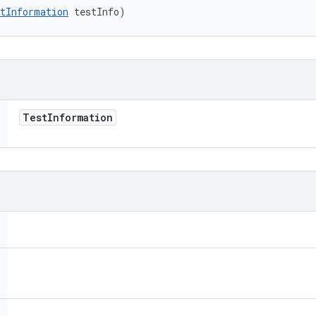
tInformation
 testInfo)
Test
Information