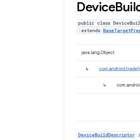
Device
Buil
public class DeviceBui
extends
BaseTargetPre
java.lang.Object
↳
com.android.tradef
↳
com.androi
DeviceBuildDescriptor