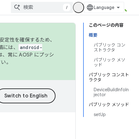
/
このページの内容
概要
の安定性を確保するため、
パブリック コン
投稿には、
android-
ストラクタ
、常に AOSP にプッシ
パブリック メソ
さい。
ッド
パブリック コンスト
ラクタ
DeviceBuildInfoIn
jector
パブリック メソッド
setUp