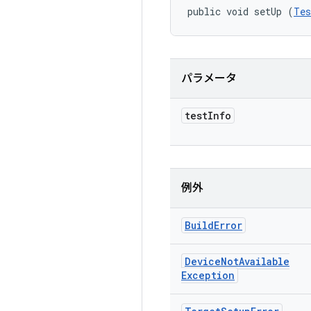
public void setUp (
Tes
パラメータ
test
Info
例外
Build
Error
Device
Not
Available
Exception