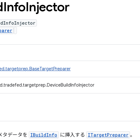
d
Info
Injector
ldInfoInjector
parer
ed.targetprep.BaseTargetPreparer
d.tradefed.targetprep.DeviceBuildInfoInjector
メタデータを
IBuildInfo
に挿入する
ITargetPreparer
。