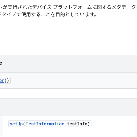
トが実行されたデバイス プラットフォームに関するメタデー
ドタイプで使用することを目的としています。
タ
or
()
set
Up
(
Test
Information
test
Info)