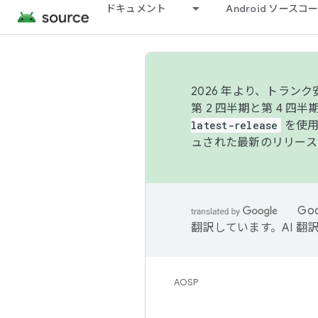
ドキュメント
Android ソース
2026 年より、トラ
第 2 四半期と第 4 四
latest-release
を使用
ュされた最新のリリース
Go
翻訳しています。AI 
AOSP