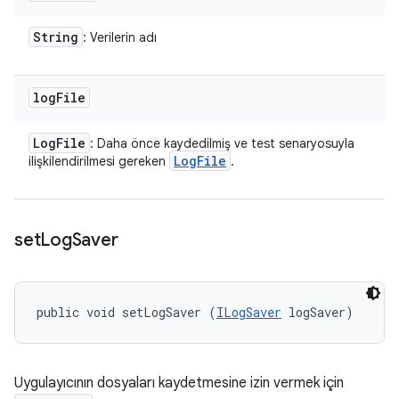
String
: Verilerin adı
log
File
Log
File
: Daha önce kaydedilmiş ve test senaryosuyla
Log
File
ilişkilendirilmesi gereken
.
set
Log
Saver
public void setLogSaver (
ILogSaver
 logSaver)
Uygulayıcının dosyaları kaydetmesine izin vermek için