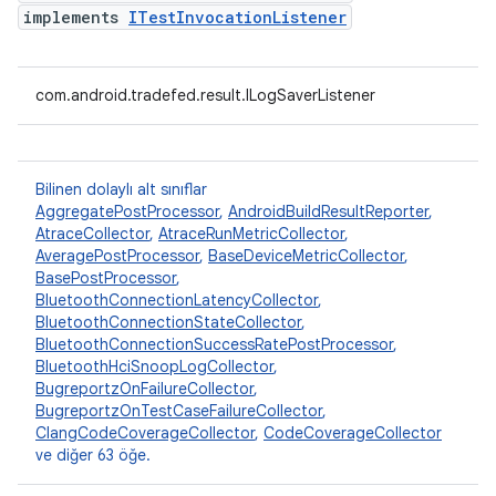
implements
ITestInvocationListener
com.android.tradefed.result.ILogSaverListener
Bilinen dolaylı alt sınıflar
AggregatePostProcessor
,
AndroidBuildResultReporter
,
AtraceCollector
,
AtraceRunMetricCollector
,
AveragePostProcessor
,
BaseDeviceMetricCollector
,
BasePostProcessor
,
BluetoothConnectionLatencyCollector
,
BluetoothConnectionStateCollector
,
BluetoothConnectionSuccessRatePostProcessor
,
BluetoothHciSnoopLogCollector
,
BugreportzOnFailureCollector
,
BugreportzOnTestCaseFailureCollector
,
ClangCodeCoverageCollector
,
CodeCoverageCollector
ve diğer 63 öğe.