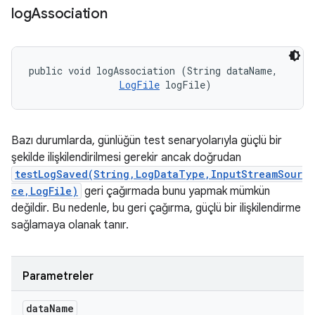
log
Association
public void logAssociation (String dataName, 

LogFile
 logFile)
Bazı durumlarda, günlüğün test senaryolarıyla güçlü bir
şekilde ilişkilendirilmesi gerekir ancak doğrudan
testLogSaved(String,LogDataType,InputStreamSour
ce,LogFile)
geri çağırmada bunu yapmak mümkün
değildir. Bu nedenle, bu geri çağırma, güçlü bir ilişkilendirme
sağlamaya olanak tanır.
Parametreler
data
Name