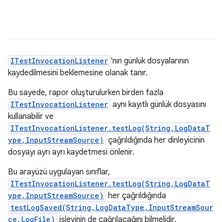
ITestInvocationListener
'nın günlük dosyalarının
kaydedilmesini beklemesine olanak tanır.
Bu sayede, rapor oluşturulurken birden fazla
ITestInvocationListener
aynı kayıtlı günlük dosyasını
kullanabilir ve
ITestInvocationListener.testLog(String,LogDataT
ype,InputStreamSource)
çağrıldığında her dinleyicinin
dosyayı ayrı ayrı kaydetmesi önlenir.
Bu arayüzü uygulayan sınıflar,
ITestInvocationListener.testLog(String,LogDataT
ype,InputStreamSource)
her çağrıldığında
testLogSaved(String,LogDataType,InputStreamSour
ce,LogFile)
işlevinin de çağrılacağını bilmelidir.