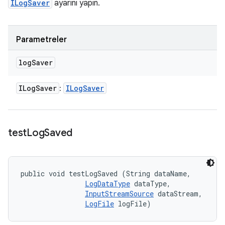
ILogSaver
ayarını yapın.
Parametreler
log
Saver
ILog
Saver
ILog
Saver
:
test
Log
Saved
public void testLogSaved (String dataName, 

LogDataType
 dataType, 

InputStreamSource
 dataStream, 

LogFile
 logFile)