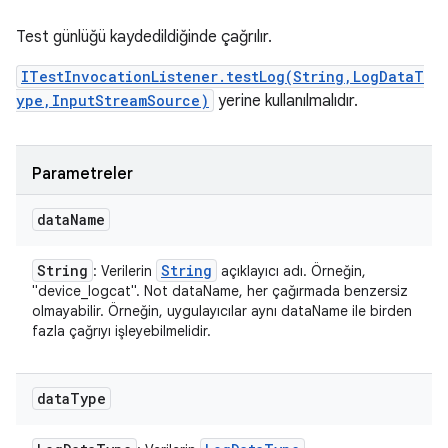
Test günlüğü kaydedildiğinde çağrılır.
ITestInvocationListener.testLog(String,LogDataT
ype,InputStreamSource)
yerine kullanılmalıdır.
Parametreler
data
Name
String
String
: Verilerin
açıklayıcı adı. Örneğin,
"device_logcat". Not dataName, her çağırmada benzersiz
olmayabilir. Örneğin, uygulayıcılar aynı dataName ile birden
fazla çağrıyı işleyebilmelidir.
data
Type