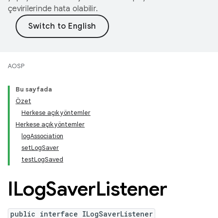
çevirilerinde hata olabilir.
AOSP
Bu sayfada
Özet
Herkese açık yöntemler
Herkese açık yöntemler
logAssociation
setLogSaver
testLogSaved
ILog
Saver
Listener
public interface ILogSaverListener