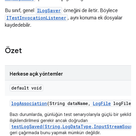
Bu sınıf, genel
ILogSaver
örneğini de iletir. Böylece
ITestInvocationListener
, aynı konuma ek dosyalar
kaydedebilir.
Özet
Herkese açık yöntemler
default void
log
Association
(String data
Name
,
Log
File
log
File)
Bazı durumlarda, günlüğün test senaryolarıyla güçlü bir şekilde
ilişkilendirilmesi gerekir ancak doğrudan
testLogSaved(String,LogDataType,InputStreamSourc
geri çağırmada bunu yapmak mümkün değildir.