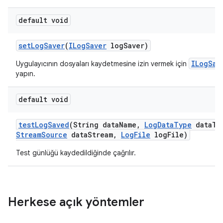
default void
set
Log
Saver
(
ILog
Saver
log
Saver)
ILogSav
Uygulayıcının dosyaları kaydetmesine izin vermek için
yapın.
default void
test
Log
Saved
(String data
Name
,
Log
Data
Type
data
Ty
Stream
Source
data
Stream
,
Log
File
log
File)
Test günlüğü kaydedildiğinde çağrılır.
Herkese açık yöntemler