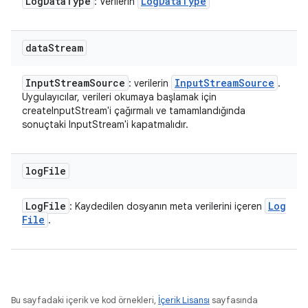
Log
Data
Type
Log
Data
Type
: Verilerin
data
Stream
Input
Stream
Source
Input
Stream
Source
: verilerin
.
Uygulayıcılar, verileri okumaya başlamak için
createInputStream'i çağırmalı ve tamamlandığında
sonuçtaki InputStream'i kapatmalıdır.
log
File
Log
File
Log
: Kaydedilen dosyanın meta verilerini içeren
File
.
Bu sayfadaki içerik ve kod örnekleri,
İçerik Lisansı
sayfasında