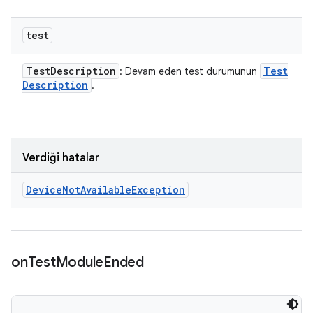
test
Test
Description
Test
: Devam eden test durumunun
Description
.
Verdiği hatalar
Device
Not
Available
Exception
on
Test
Module
Ended