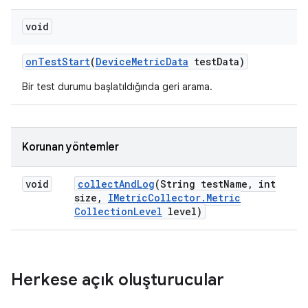
void
on
Test
Start
(
Device
Metric
Data
test
Data)
Bir test durumu başlatıldığında geri arama.
Korunan yöntemler
void
collect
And
Log
(String test
Name
,
int
size
,
IMetric
Collector
.
Metric
Collection
Level
level)
Herkese açık oluşturucular