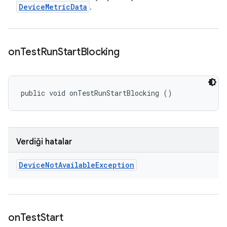
Device
Metric
Data
.
on
Test
Run
Start
Blocking
public void onTestRunStartBlocking ()
Verdiği hatalar
Device
Not
Available
Exception
on
Test
Start