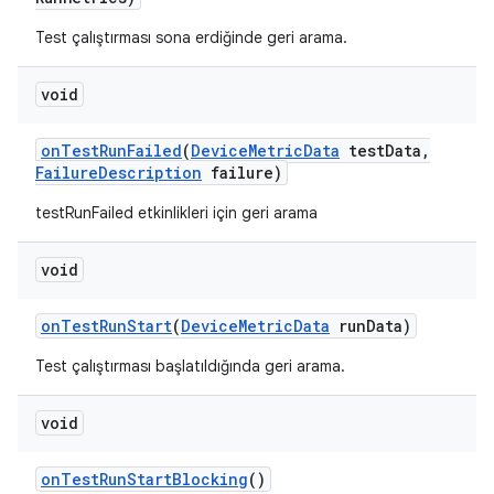
Test çalıştırması sona erdiğinde geri arama.
void
on
Test
Run
Failed
(
Device
Metric
Data
test
Data
,
Failure
Description
failure)
testRunFailed etkinlikleri için geri arama
void
on
Test
Run
Start
(
Device
Metric
Data
run
Data)
Test çalıştırması başlatıldığında geri arama.
void
on
Test
Run
Start
Blocking
()