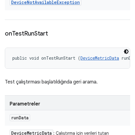
Device
Not
Available
Exception
on
Test
Run
Start
public void onTestRunStart (
DeviceMetricData
 runDa
Test çalıştırması başlatıldığında geri arama.
Parametreler
run
Data
Device
Metric
Data
: Çalıştırma için verileri tutan