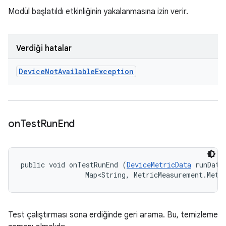
Modül başlatıldı etkinliğinin yakalanmasına izin verir.
Verdiği hatalar
Device
Not
Available
Exception
on
Test
Run
End
public void onTestRunEnd (
DeviceMetricData
 runData,
                Map<String, MetricMeasurement.Metr
Test çalıştırması sona erdiğinde geri arama. Bu, temizleme