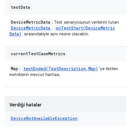
test
Data
Device
Metric
Data
: Test senaryosunun verilerini tutan
Device
Metric
Data
onTestStart(
Device
Metric
.
Data)
sırasındakiyle aynı nesne olacaktır.
current
Test
Case
Metrics
Map
testEnded(
Test
Description
,
Map)
:
'ye iletilen
metriklerin mevcut haritası.
Verdiği hatalar
Device
Not
Available
Exception