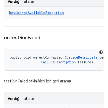
Verdiği hatalar
Device
Not
Available
Exception
on
Test
Run
Failed
public void onTestRunFailed (
DeviceMetricData
 testD
FailureDescription
 failure)
testRunFailed etkinlikleri için geri arama
Verdiği hatalar