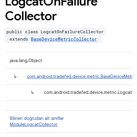
Logcat
On
Failure
Collector
public class LogcatOnFailureCollector
extends
BaseDeviceMetricCollector
java.lang.Object
↳
com.android.tradefed.device.metric.BaseDeviceMetric
↳
com.android.tradefed.device.metric.LogcatOn
Bilinen doğrudan alt sınıflar
ModuleLogcatCollector