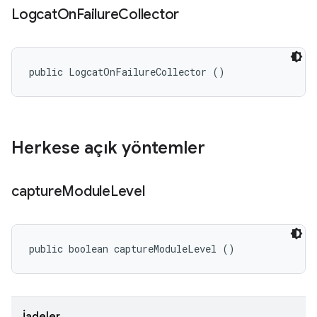
Logcat
On
Failure
Collector
public LogcatOnFailureCollector ()
Herkese açık yöntemler
capture
Module
Level
public boolean captureModuleLevel ()