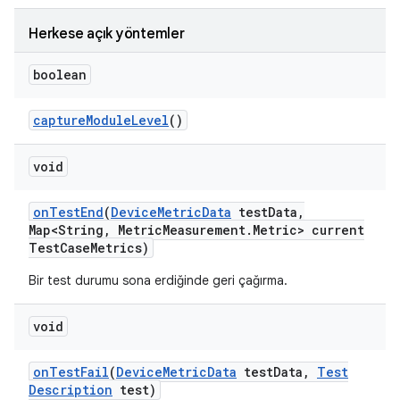
Herkese açık yöntemler
boolean
capture
Module
Level
()
void
on
Test
End
(
Device
Metric
Data
test
Data
,
Map<String
,
Metric
Measurement
.
Metric> current
Test
Case
Metrics)
Bir test durumu sona erdiğinde geri çağırma.
void
on
Test
Fail
(
Device
Metric
Data
test
Data
,
Test
Description
test)