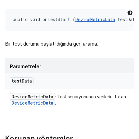
public void onTestStart (
DeviceMetricData
 testData
Bir test durumu başlatıldığında geri arama.
Parametreler
test
Data
Device
Metric
Data
: Test senaryosunun verilerini tutan
Device
Metric
Data
.
Korunan yöntemler