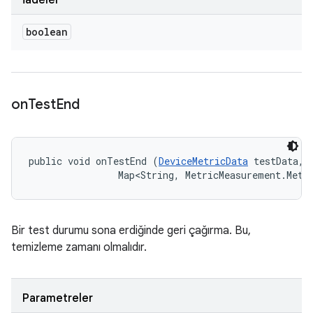
İadeler
boolean
on
Test
End
public void onTestEnd (
DeviceMetricData
 testData, 

                Map<String, MetricMeasurement.Metr
Bir test durumu sona erdiğinde geri çağırma. Bu,
temizleme zamanı olmalıdır.
Parametreler