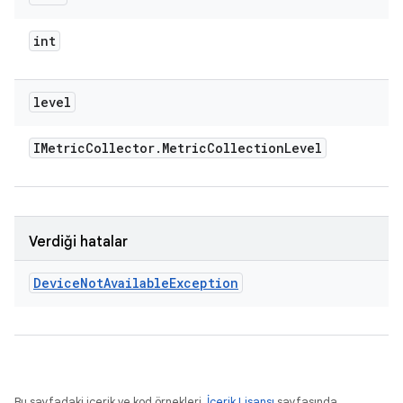
int
level
IMetric
Collector
.
Metric
Collection
Level
Verdiği hatalar
Device
Not
Available
Exception
Bu sayfadaki içerik ve kod örnekleri,
İçerik Lisansı
sayfasında