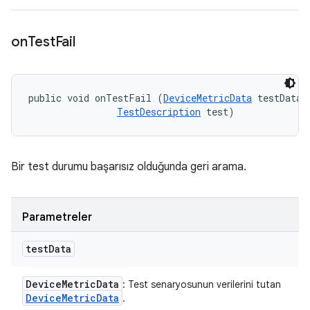
on
Test
Fail
public void onTestFail (
DeviceMetricData
 testData, 
TestDescription
 test)
Bir test durumu başarısız olduğunda geri arama.
Parametreler
test
Data
Device
Metric
Data
: Test senaryosunun verilerini tutan
Device
Metric
Data
.