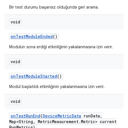
Bir test durumu başarısız olduğunda geri arama.
void
on
Test
Module
Ended
()
Modülün sona erdiği etkinliğinin yakalanmasına izin verir.
void
on
Test
Module
Started
()
Modül başlatıldı etkinliğinin yakalanmasına izin verir.
void
on
Test
Run
End
(
Device
Metric
Data
run
Data
,
Map<String
,
Metric
Measurement
.
Metric> current
Run
Metrics)