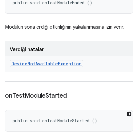
public void onTestModuleEnded ()
Modülün sona erdiği etkinliğinin yakalanmasına izin verir.
Verdiği hatalar
Device
Not
Available
Exception
on
Test
Module
Started
public void onTestModuleStarted ()