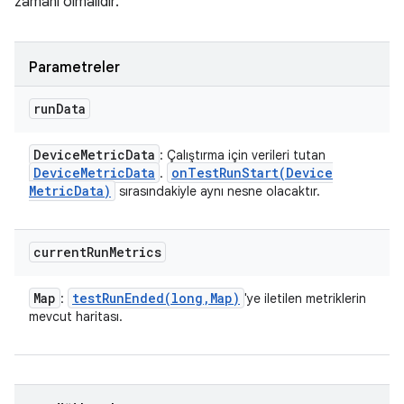
zamanı olmalıdır.
Parametreler
run
Data
Device
Metric
Data
: Çalıştırma için verileri tutan
Device
Metric
Data
onTestRunStart(
Device
.
Metric
Data)
sırasındakiyle aynı nesne olacaktır.
current
Run
Metrics
Map
testRunEnded(
long
,
Map)
:
'ye iletilen metriklerin
mevcut haritası.