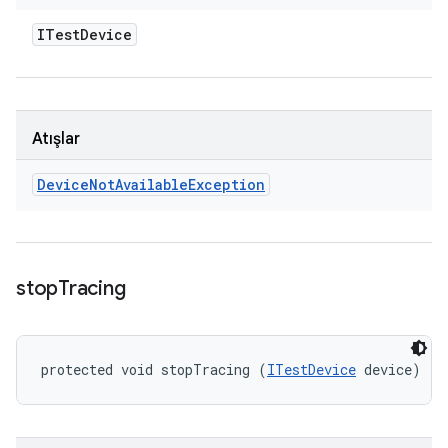
ITest
Device
Atışlar
Device
Not
Available
Exception
stop
Tracing
protected void stopTracing (
ITestDevice
 device)