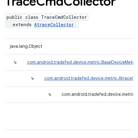
Trace
Cmd
Collector
public class TraceCmdCollector
extends
AtraceCollector
java.lang.Object
↳
com.android.tradefed.device.metric.BaseDeviceMetric
↳
com.android.tradefed.device.metric.AtraceCol
↳
com.android.tradefed.device.metric.