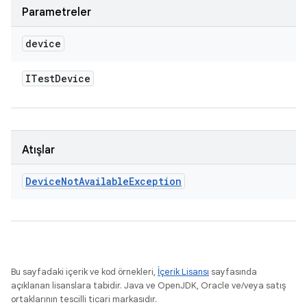
Parametreler
device
ITest
Device
Atışlar
Device
Not
Available
Exception
Bu sayfadaki içerik ve kod örnekleri,
İçerik Lisansı
sayfasında
açıklanan lisanslara tabidir. Java ve OpenJDK, Oracle ve/veya satış
ortaklarının tescilli ticari markasıdır.