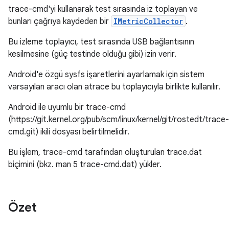
trace-cmd'yi kullanarak test sırasında iz toplayan ve
bunları çağrıya kaydeden bir
IMetricCollector
.
Bu izleme toplayıcı, test sırasında USB bağlantısının
kesilmesine (güç testinde olduğu gibi) izin verir.
Android'e özgü sysfs işaretlerini ayarlamak için sistem
varsayılan aracı olan atrace bu toplayıcıyla birlikte kullanılır.
Android ile uyumlu bir trace-cmd
(https://git.kernel.org/pub/scm/linux/kernel/git/rostedt/trace-
cmd.git) ikili dosyası belirtilmelidir.
Bu işlem, trace-cmd tarafından oluşturulan trace.dat
biçimini (bkz. man 5 trace-cmd.dat) yükler.
Özet