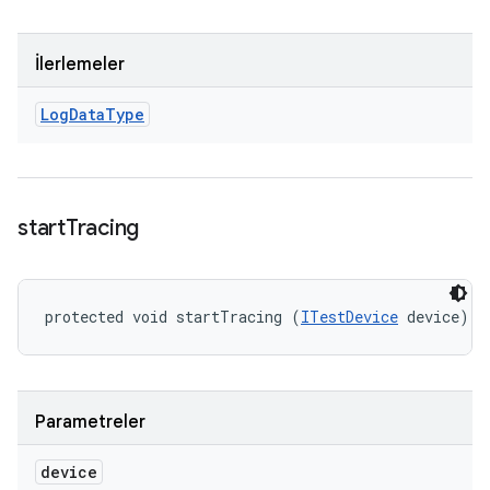
İlerlemeler
Log
Data
Type
start
Tracing
protected void startTracing (
ITestDevice
 device)
Parametreler
device