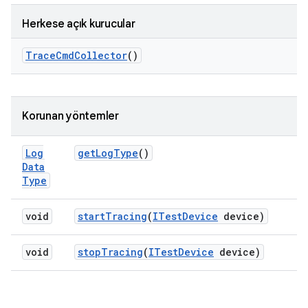
Herkese açık kurucular
Trace
Cmd
Collector
()
Korunan yöntemler
Log
get
Log
Type
()
Data
Type
void
start
Tracing
(
ITest
Device
device)
void
stop
Tracing
(
ITest
Device
device)